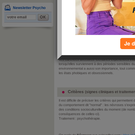
3
4
Newsletter Psycho
im
commenter cette pathologie
Définition
Ensemble de troubles mentaux ou somatiques mineur
conscience car elle n'est pas en rupture avec la réali
Je d
Parmi les névroses, on retrouve hystérie, phobies, 
d'échec, familiale, traumatique...
Le traumatisme névrotique prendrait sa source aprè
des carences affectives. Certaines expériences infa
lorsqu'elles surviennent à des périodes sensibles du
environnemental a aussi son importance, tout comme 
les états phobiques et obsessionnels.
Critères
(signes cliniques et traiteme
Il est difficile de préciser les critères qui permette
du comportement dit "normal" : les névroses s'expri
des conditions socioculturelles du moment (de nomb
conséquences de celles-ci).
Traitement : psychothérapie.