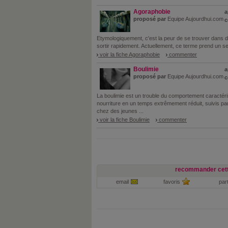
Agoraphobie
a
proposé par
Equipe Aujourdhui.com
c
Etymologiquement, c'est la peur de se trouver dans des
sortir rapidement. Actuellement, ce terme prend un sens
voir la fiche Agoraphobie
commenter
Boulimie
a
proposé par
Equipe Aujourdhui.com
c
La boulimie est un trouble du comportement caractér
nourriture en un temps extrêmement réduit, suivis p
chez des jeunes ...
voir la fiche Boulimie
commenter
recommander cett
email
favoris
par