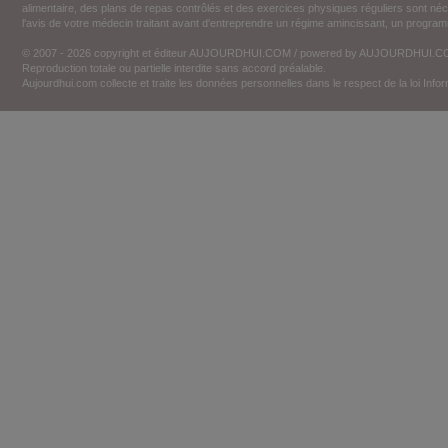
alimentaire, des plans de repas contrôlés et des exercices physiques réguliers sont n
l'avis de votre médecin traitant avant d'entreprendre un régime amincissant, un programm
© 2007 - 2026 copyright et éditeur AUJOURDHUI.COM / powered by AUJOURDHUI.
Reproduction totale ou partielle interdite sans accord préalable.
Aujourdhui.com collecte et traite les données personnelles dans le respect de la loi Inf