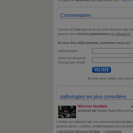
On parle de
Névroses
sur aujourdhui.com :
blog et
Commentaires
L’accès et l’utilisation du forum sont réservés aux
pouvez vous
inscrire gratuitement
en cliquant ici
.
Si vous êtes déjà membre, connectez-vous ici :
votre pseudo :
votre mot de passe
(envoyé par email)
Si vous avez oublié votre mot 
pathologies les plus consultées
Névrose familiale
a
proposé par
Equipe Aujourdhui.com
c
L'enfant est influencé par son environnement familial et
propres désirs, craintes, problématiques inconscientes
voir la fiche Névrose familiale
commenter