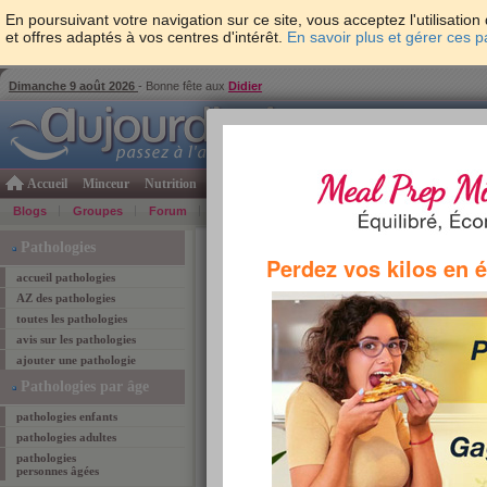
En poursuivant votre navigation sur ce site, vous acceptez l'utilisati
et offres adaptés à vos centres d'intérêt.
En savoir plus et gérer ces 
Dimanche 9 août 2026
- Bonne fête aux
Didier
Accueil
Minceur
Nutrition
Cuisine
Psycho & tests
Forme & santé
Gro
Blogs
Groupes
Forum
Guide
Photos
Bons Plans
Témoign
Accueil
>
psycho & tests
>
guide des pathologies
Pathologies
Perdez vos kilos en 
accueil pathologies
AZ des pathologies
guide des pathologies
toutes les pathologies
avis sur les pathologies
Névroses
ajouter une pathologie
propo
Pathologies par âge
le :
3 
vu :
2
pathologies enfants
comm
pathologies adultes
votre 
pathologies
1
personnes âgées
2