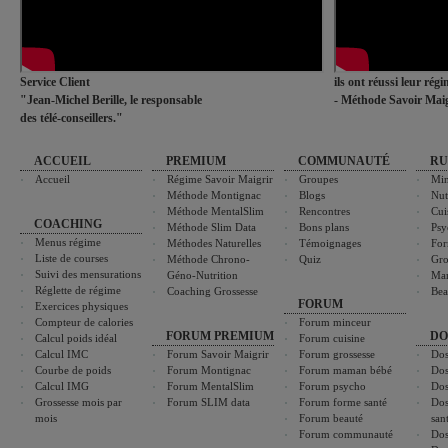
Service Client
ils ont réussi leur rég
"Jean-Michel Berille, le responsable
- Méthode Savoir Maig
des télé-conseillers."
ACCUEIL
PREMIUM
COMMUNAUTÉ
RU
Accueil
Régime Savoir Maigrir
Groupes
Min
Méthode Montignac
Blogs
Nut
Méthode MentalSlim
Rencontres
Cui
COACHING
Méthode Slim Data
Bons plans
Psy
Menus régime
Méthodes Naturelles
Témoignages
For
Liste de courses
Méthode Chrono-
Quiz
Gro
Suivi des mensurations
Géno-Nutrition
Ma
Réglette de régime
Coaching Grossesse
Bea
FORUM
Exercices physiques
Compteur de calories
Forum minceur
FORUM PREMIUM
DO
Calcul poids idéal
Forum cuisine
Calcul IMC
Forum Savoir Maigrir
Forum grossesse
Dos
Courbe de poids
Forum Montignac
Forum maman bébé
Dos
Calcul IMG
Forum MentalSlim
Forum psycho
Dos
Grossesse mois par
Forum SLIM data
Forum forme santé
Dos
mois
Forum beauté
san
Forum communauté
Dos