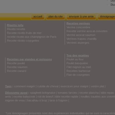
Dos
Dos
accueil
plan du site
envoyer à une amie
témoignage
Recettes verrines
Risotto tofu
Verrine concombre
Risotto recette
Recette verrine avocat crevettes
Recette risotto fruits de mer
Verrine avocat saumon
recette risotto aux champignon de Paris
Verrines fraises chantilly
Recette risotto courgettes
Verrines asperges
Top des recettes
Recettes par viandes et poissons
Poulet au four
Recette poulet
Poulet basquaise
Recette saumon
Filet mignon au miel
Recette canard
Recettes barbecue
Flan de courgettes
Tags
:
comment maigrir
|
culotte de cheval
|
exercices pour maigrir
|
ventre plat
|
Découvrez aussi
:
spaghetti bolognaise
|
tomates farcies
|
recette plancha
|
idée repas 
amis
|
recette babycook
|
roti de boeuf
|
idée recette rapide
|
nouilles sautées aux crevet
mignon de veau
|
bacalhau à braz
|
tarte à l'oignon
|
*Les témoignages présentés sont des expériences individuelles qui ne sont ni caractéri