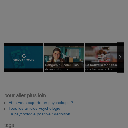
vidéo en cours
Dangers du soleil : les
La nouvelle tendance
L
dermatologues...
des tradwives, les...
r
pour aller plus loin
Etes-vous experte en psychologie ?
Tous les articles Psychologie
La psychologie positive : définition
tags