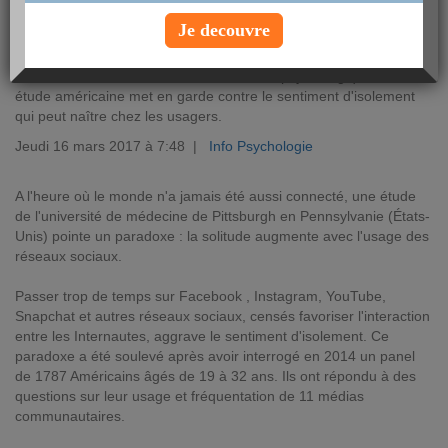
Je decouvre
L'abus de réseaux sociaux nuit à la santé psychologique. Une
étude américaine met en garde contre le sentiment d'isolement
qui peut naître chez les usagers.
Jeudi 16 mars 2017 à 7:48 |
Info Psychologie
A l'heure où le monde n'a jamais été aussi connecté, une étude
de l'université de médecine de Pittsburgh en Pennsylvanie (États-
Unis) pointe un paradoxe : la solitude augmente avec l'usage des
réseaux sociaux.
Passer trop de temps sur Facebook , Instagram, YouTube,
Snapchat et autres réseaux sociaux, censés favoriser l'interaction
entre les Internautes, aggrave le sentiment d'isolement. Ce
paradoxe a été soulevé après avoir interrogé en 2014 un panel
de 1787 Américains âgés de 19 à 32 ans. Ils ont répondu à des
questions sur leur usage et fréquentation de 11 médias
communautaires.