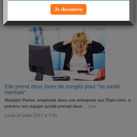
Mardi 2 janvier 2018 à 7:30
Je decouvre
Elle prend deux jours de congés pour "sa santé
mentale"
Madalyn Parker, employée dans une entreprise aux Etats-Unis, a
prévenu son équipe qu'elle prenait deux ...
Lire
Lundi 24 juillet 2017 à 7:40