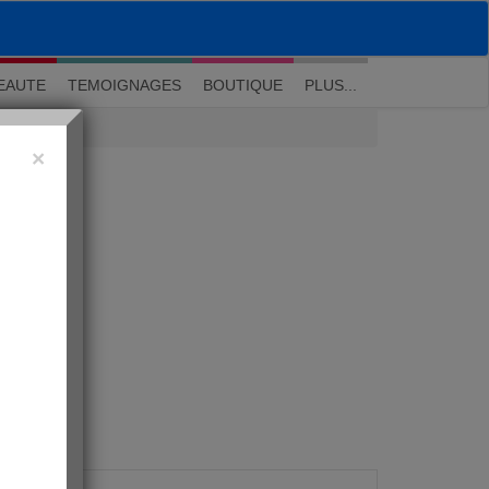
M'inscrire
|
Me connecter
|
? Visite guidée
EAUTE
TEMOIGNAGES
BOUTIQUE
PLUS...
×