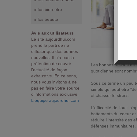
infos bien-être
infos beauté
Avis aux utilisateurs
Le site aujourdhui.com
prend le parti de ne
diffuser que des bonnes
nouvelles. Il n'a pas la
prétention de couvrir
Les bonnes raisons d'in
l'actualité de façon
quotidienne sont nombr
exhaustive. En ce sens,
nous vous invitons à ne
Sous ce terme un peu te
pas en faire votre source
simple qui peut être "d
d'informations exclusive.
et chasser le stress.
L'équipe aujourdhui.com
L'efficacité de l'outil s
battements du coeur et
réduire l'intensité des
défenses immunitaires.