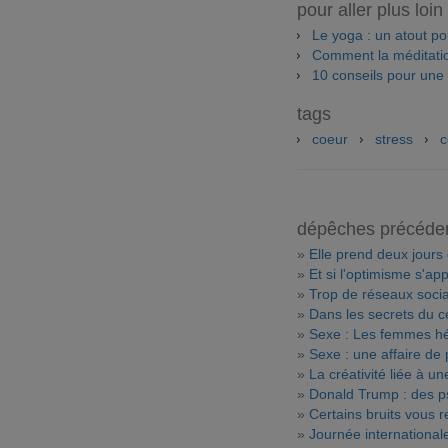
pour aller plus loin
Le yoga : un atout p
Comment la méditatio
10 conseils pour une
tags
coeur
stress
c
dépêches précéde
»
Elle prend deux jours
»
Et si l'optimisme s'ap
»
Trop de réseaux socia
»
Dans les secrets du 
»
Sexe : Les femmes hé
»
Sexe : une affaire de 
»
La créativité liée à 
»
Donald Trump : des ps
»
Certains bruits vous r
»
Journée international