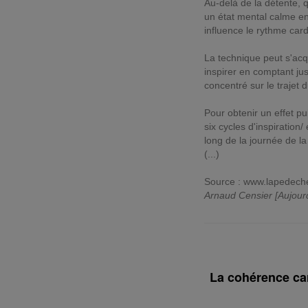
Au-delà de la détente, q
un état mental calme en
influence le rythme card
La technique peut s'acq
inspirer en comptant ju
concentré sur le trajet d
Pour obtenir un effet pu
six cycles d'inspiration/
long de la journée de la
(...)
Source : www.lapedeche
Arnaud Censier [Aujour
La cohérence ca