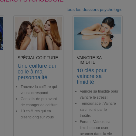
tous les dossiers psychologie
SPÉCIAL COIFFURE
VAINCRE SA
TIMIDITE
Une coiffure qui
10 clés pour
colle à ma
vaincre sa
personnalité
timidité
Trouvez la coiffure qui
Vaincre sa timidité pour
vous correspond
vaincre le stress!
Conseils de pro avant
Témoignage : Vaincre
de changer de coiffure
sa timidité par le
10 coiffures qui en
théâtre
disent long sur vous
Forum : Vaincre sa
timidite pour oser
avancer dans la vie