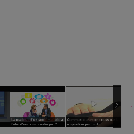
La pratique d’un sport met-elle à
Comment gerer son stress par la
Classer
l’abri d’une crise cardiaque ?
respiration profonde
phaco. 