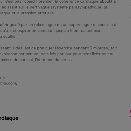
ui n'est pas l'objectif premier, la cohérence cardiaque aboutit à
 agissant sur le nerf vague (système parasympathique) qui
iaque et la pression artérielle.
uérir guidé par un relaxologue ou un sophrologue et consiste à
squ'à 5 et expirer en comptant jusqu'à 5 en restant bien
u souffle.
issant, l'idéal est de pratiquer l'exercice pendant 5 minutes, soit
 expiration par minute, trois fois par jour pour bénéficier tout au
 baisse du cortisol, l'hormone du stress.
.fr
dhui.com]
rdiaque