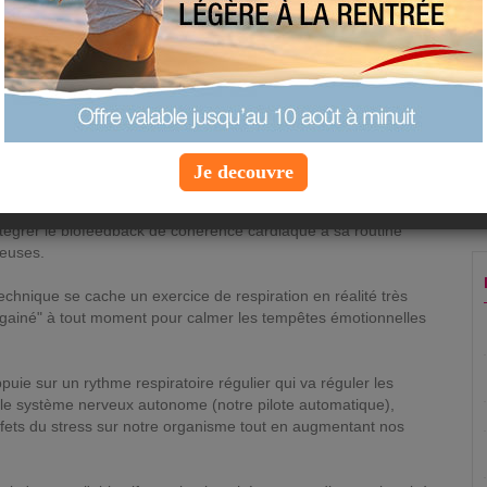
objectifs pour cette nouvelle année, apprendre
à respirer est un moyen rapide et économique
pour y parvenir. Optez pour la cohérence
cardiaque, une méthode rythmée de
respiration précieuse pour abaisser le cortisol,
l'hormone du stress.
Mardi 2 janvier 2018 à 7:30 |
Info
Je decouvre
Psychologie
tégrer le biofeedback de cohérence cardiaque à sa routine
euses.
chnique se cache un exercice de respiration en réalité très
égainé" à tout moment pour calmer les tempêtes émotionnelles
'appuie sur un rythme respiratoire régulier qui va réguler les
 le système nerveux autonome (notre pilote automatique),
 effets du stress sur notre organisme tout en augmentant nos