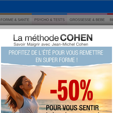
FORME & SANTE
PSYCHO & TESTS
GROSSESSE & BEBE
B
cohérence cardiaque, l'exercice de respiration qui met le stress KO
YCHOLOGIE
partager sur
018 : la cohérence
, l'exercice de respiration
e stress KO
Si mieux gérer votre stress est l'un de vos