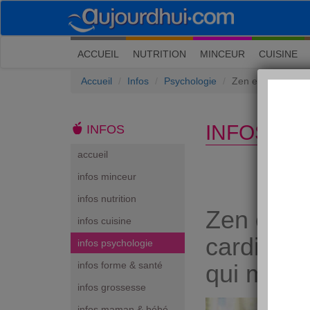
(current)
ACCUEIL
NUTRITION
MINCEUR
CUISINE
Accueil
Infos
Psychologie
Zen en 2018 : la 
INFOS PS
INFOS
accueil
infos minceur
infos nutrition
Zen en 2
infos cuisine
cardiaque
infos psychologie
infos forme & santé
qui met l
infos grossesse
infos maman & bébé