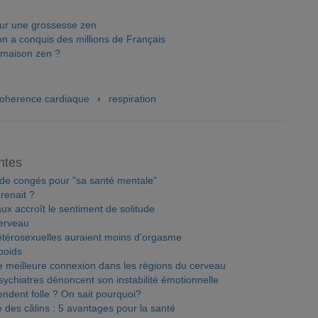
our une grossesse zen
n a conquis des millions de Français
 maison zen ?
oherence cardiaque
respiration
ntes
 de congés pour "sa santé mentale"
prenait ?
ux accroît le sentiment de solitude
cerveau
térosexuelles auraient moins d'orgasme
poids
une meilleure connexion dans les régions du cerveau
ychiatres dénoncent son instabilité émotionnelle
endent folle ? On sait pourquoi?
e des câlins : 5 avantages pour la santé