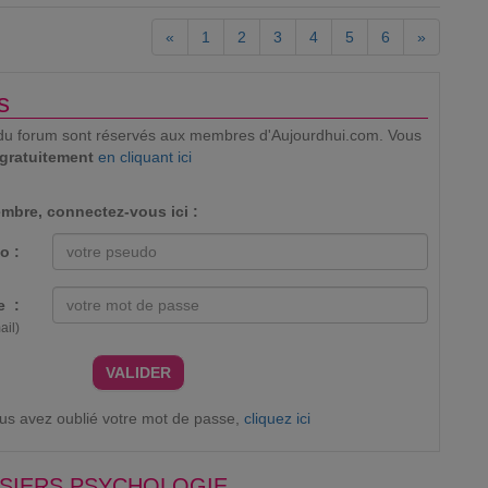
«
1
2
3
4
5
6
»
s
ion du forum sont réservés aux membres d'Aujourdhui.com. Vous
 gratuitement
en cliquant ici
mbre, connectez-vous ici :
o :
e :
ail)
VALIDER
ous avez oublié votre mot de passe,
cliquez ici
SIERS PSYCHOLOGIE