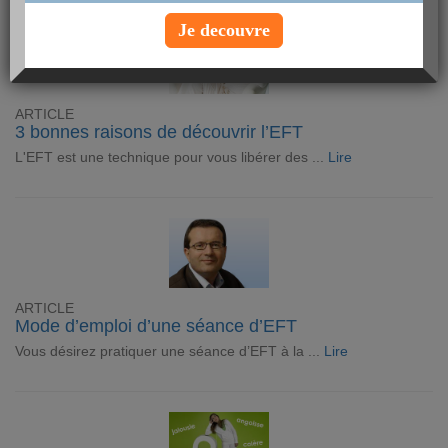
Je decouvre
ARTICLE
3 bonnes raisons de découvrir l’EFT
L'EFT est une technique pour vous libérer des ...
Lire
ARTICLE
Mode d’emploi d’une séance d’EFT
Vous désirez pratiquer une séance d’EFT à la ...
Lire