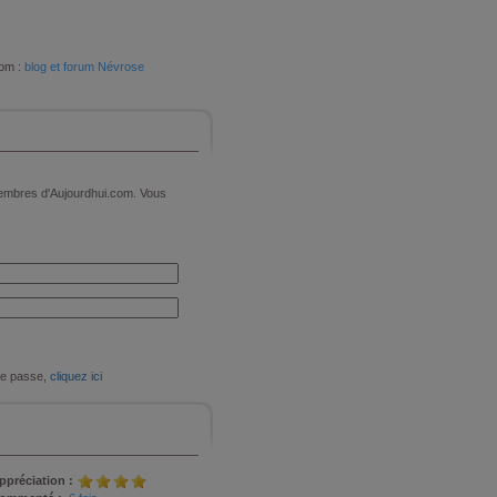
com :
blog et forum Névrose
 membres d'Aujourdhui.com. Vous
de passe,
cliquez ici
ppréciation :