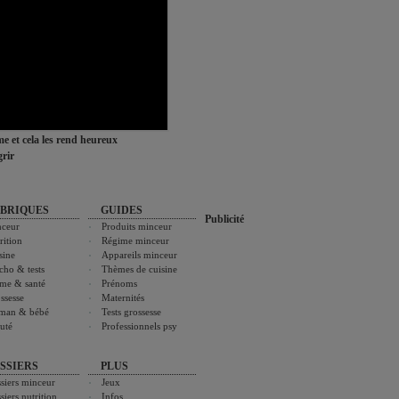
ime et cela les rend heureux
rir
BRIQUES
GUIDES
Publicité
ceur
Produits minceur
rition
Régime minceur
sine
Appareils minceur
cho & tests
Thèmes de cuisine
me & santé
Prénoms
ssesse
Maternités
man & bébé
Tests grossesse
uté
Professionnels psy
SSIERS
PLUS
siers minceur
Jeux
siers nutrition
Infos