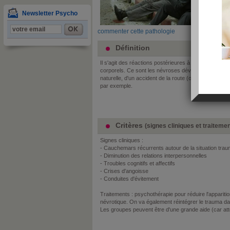
3
4
Newsletter Psycho
im
commenter cette pathologie
Définition
Il s'agit des réactions postérieures à un évènemen
corporels. Ce sont les névroses développés par les
naturelle, d'un accident de la route (ou y ayant assis
par exemple.
Critères
(signes cliniques et traiteme
Signes cliniques :
- Cauchemars récurrents autour de la situation trau
- Diminution des relations interpersonnelles
- Troubles cognitifs et affectifs
- Crises d'angoisse
- Conduites d'évitement
Traitements : psychothérapie pour réduire l'apparition
névrotique. On va également réintégrer le trauma da
Les groupes peuvent être d'une grande aide (car att