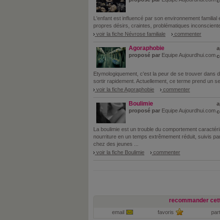
c
L'enfant est influencé par son environnement familial et
propres désirs, craintes, problématiques inconscientes
voir la fiche Névrose familiale
commenter
Agoraphobie
a
proposé par
Equipe Aujourdhui.com
c
Etymologiquement, c'est la peur de se trouver dans des
sortir rapidement. Actuellement, ce terme prend un sens
voir la fiche Agoraphobie
commenter
Boulimie
a
proposé par
Equipe Aujourdhui.com
c
La boulimie est un trouble du comportement caractér
nourriture en un temps extrêmement réduit, suivis p
chez des jeunes ...
voir la fiche Boulimie
commenter
recommander cett
email
favoris
par