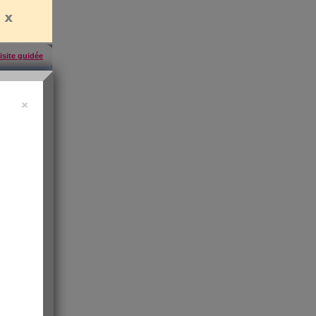
isite guidée
×
'abonner
,
ress KO
"sa santé
ntiment de
 les infos