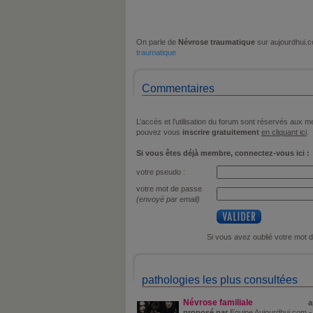
On parle de
Névrose traumatique
sur aujourdhui.
traumatique
Commentaires
L’accès et l’utilisation du forum sont réservés aux
pouvez vous
inscrire gratuitement
en cliquant ici
.
Si vous êtes déjà membre, connectez-vous ici :
votre pseudo :
votre mot de passe
(envoyé par email)
Si vous avez oublié votre mot 
pathologies les plus consultées
Névrose familiale
a
proposé par
Equipe Aujourdhui.com