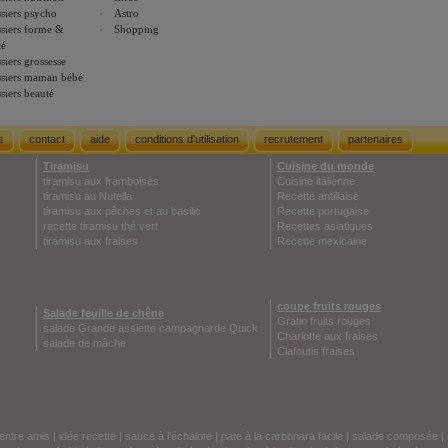
siers psycho
Astro
siers forme &
Shopping
té
siers grossesse
siers maman bébé
siers beauté
s
contact
aide
conditions d'utilisation
recrutement
partenaires
Tiramisu
Cuisine du monde
tiramisu aux framboises
Cuisine italienne
tiramisu au Nutella
Recette antillaise
tiramisu aux pêches et au basilic
Recette portugaise
recette tiramisu thé vert
Recettes asiatiques
tiramisu aux fraises
Recette mexicaine
coupe fruits rouges
Salade feuille de chêne
Gratin fruits rouges
salade Grande assiette campagnarde Quick
Charlotte aux fraises
salade de mâche
Clafoutis fraises
entre amis
|
idée recette
|
sauce à l'échalote
|
pate à la carbonara facile
|
salade composée
|