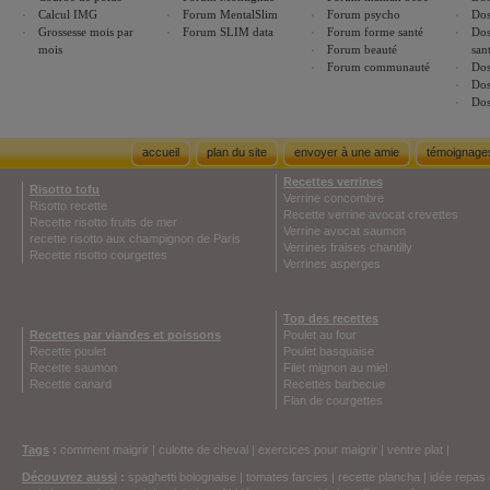
Calcul IMG
Forum MentalSlim
Forum psycho
Dos
Grossesse mois par
Forum SLIM data
Forum forme santé
Dos
mois
Forum beauté
san
Forum communauté
Dos
Dos
Dos
accueil
plan du site
envoyer à une amie
témoignage
Recettes verrines
Risotto tofu
Verrine concombre
Risotto recette
Recette verrine avocat crevettes
Recette risotto fruits de mer
Verrine avocat saumon
recette risotto aux champignon de Paris
Verrines fraises chantilly
Recette risotto courgettes
Verrines asperges
Top des recettes
Recettes par viandes et poissons
Poulet au four
Recette poulet
Poulet basquaise
Recette saumon
Filet mignon au miel
Recette canard
Recettes barbecue
Flan de courgettes
Tags
:
comment maigrir
|
culotte de cheval
|
exercices pour maigrir
|
ventre plat
|
Découvrez aussi
:
spaghetti bolognaise
|
tomates farcies
|
recette plancha
|
idée repas 