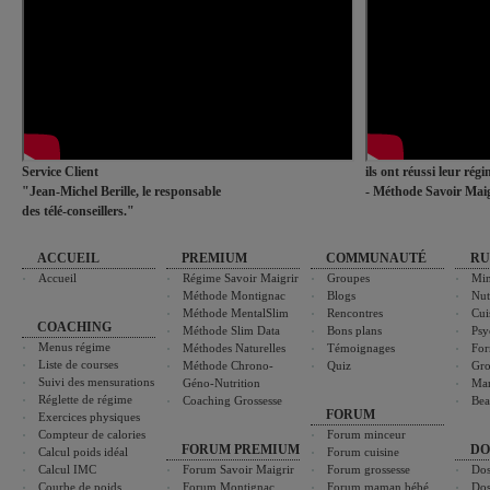
Service Client
ils ont réussi leur rég
"Jean-Michel Berille, le responsable
- Méthode Savoir Maig
des télé-conseillers."
ACCUEIL
PREMIUM
COMMUNAUTÉ
RU
Accueil
Régime Savoir Maigrir
Groupes
Min
Méthode Montignac
Blogs
Nut
Méthode MentalSlim
Rencontres
Cui
COACHING
Méthode Slim Data
Bons plans
Psy
Menus régime
Méthodes Naturelles
Témoignages
For
Liste de courses
Méthode Chrono-
Quiz
Gro
Suivi des mensurations
Géno-Nutrition
Ma
Réglette de régime
Coaching Grossesse
Bea
FORUM
Exercices physiques
Compteur de calories
Forum minceur
FORUM PREMIUM
DO
Calcul poids idéal
Forum cuisine
Calcul IMC
Forum Savoir Maigrir
Forum grossesse
Dos
Courbe de poids
Forum Montignac
Forum maman bébé
Dos