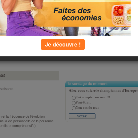
primer la fiche pathologie
t ayant généré, ou non, des dommages
 personnes victimes d'une catastrophe
Je découvre !
té), d'une prise d'otage, ou d'attentats
nts)
le sondage du moment
matisante.
Allez-vous suivre le championnat d'Europe 
Oui comptez sur moi !!!
Peut-être...
Non pas du tout.
 et la fréquence de l'évolution
ns la vie personnelle de la personne.
entifs et compréhensifs).