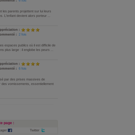
ommenté :
6 fois
 les parents projettent sur lui leurs
. L'enfant devient alors porteur ...
ppréciation :
ommenté :
2 fois
 espaces publics où il est difficile de
 plus large : il englobe les peurs ...
ppréciation :
ommenté :
6 fois
isé par des prises massives de
ar des vomissements, essentiellement
e page :
tager
Twitter