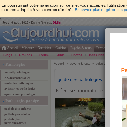
En poursuivant votre navigation sur ce site, vous acceptez l'utilisati
et offres adaptés à vos centres d'intérêt.
En savoir plus et gérer ces 
Jeudi 6 août 2026
- Bonne fête aux
Didier
Accueil
Minceur
Nutrition
Cuisine
Psycho & tests
Forme & santé
Gro
Blogs
Groupes
Forum
Guide
Photos
Bons Plans
Témoign
Accueil
>
psycho & tests
>
guide des pathologies
>
Pathologies
Pe
accueil pathologies
AZ des pathologies
guide des pathologies
toutes les pathologies
avis sur les pathologies
Névrose traumatique
ajouter une pathologie
propo
Pathologies par âge
le :
3 
vu :
2
pathologies enfants
comm
pathologies adultes
votre 
pathologies
1
personnes âgées
2