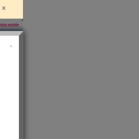
isite guidée
×
'abonner
,
ress KO
"sa santé
ntiment de
 les infos