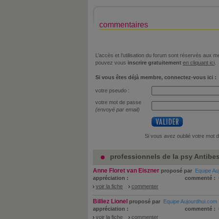
commentaires
L’accès et l’utilisation du forum sont réservés aux
pouvez vous
inscrire gratuitement
en cliquant ici
.
Si vous êtes déjà membre, connectez-vous ici :
votre pseudo :
votre mot de passe
(envoyé par email)
Si vous avez oublié votre mot 
professionnels de la psy Antibes
Anne Floret van Eiszner
proposé par
Equipe Au
appréciation :
commenté :
voir la fiche
commenter
Billiez Lionel
proposé par
Equipe Aujourdhui.com
appréciation :
commenté :
voir la fiche
commenter