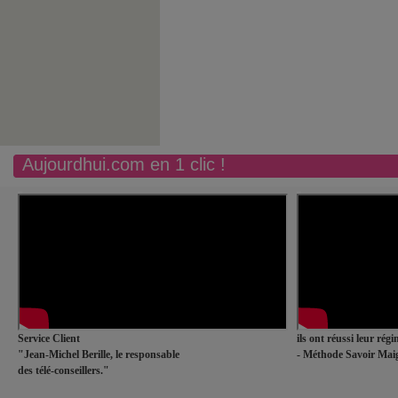
Aujourdhui.com en 1 clic !
Service Client
ils ont réussi leur rég
"Jean-Michel Berille, le responsable
- Méthode Savoir Maig
des télé-conseillers."