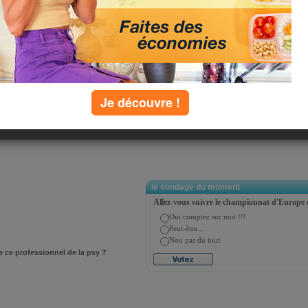
Je découvre !
Grande Ourse - Bâtiment E (2ème
le sondage du moment
Allez-vous suivre le championnat d'Europe 
Oui comptez sur moi !!!
Peut-être...
Non pas du tout.
e ce professionnel de la psy ?