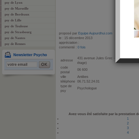
psy de Lyon
psy de Marseille
psy de Bordeaux
psy de Lille
psy de Toulouse
psy de Strasbourg
proposé par
Equipe Aujourdhui.com
psy de Nantes
le : 15 décembre 2013
appréciation :
psy de Rennes
commenté :
0 fois
Newsletter Psycho
431 avenue Jules Grec - Résidence La 
adresse
étage)
code
06 600
postal
ville
Antibes
téléphone
06.71.52.24.01
type de
Psychologue
psy
Avez-vous été satisfaite par la prestation d
1
2
3
4