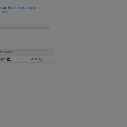
 par
Equipe Aujourdhui.com
0 fois
e page :
tager
Twitter