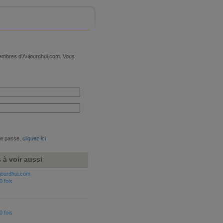
 membres d'Aujourdhui.com. Vous
de passe,
cliquez ici
 à voir aussi
jourdhui.com
0 fois
0 fois