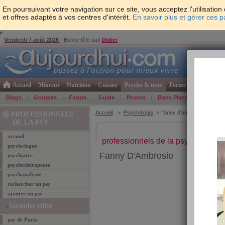
En poursuivant votre navigation sur ce site, vous acceptez l'utilisati
et offres adaptés à vos centres d'intérêt.
En savoir plus et gérer ces 
Vendredi 7 août 2026
- Bonne fête aux
Didier
Accueil
Minceur
Nutrition
Cuisine
Psycho & tests
Forme & santé
Gro
Blogs
Groupes
Forum
Guide
Photos
Bons Plans
Témoign
Accueil
>
Psychologie
> fanny d'ambrosio
PROFESSIONNELS
DE LA PSY
accueil
professionnels de la psy Antibes
psychologue
Fanny D'Ambrosio
psychiatre
psychothérapeute
psychanalyste
rechercher un psy
ajouter un psy
Grandes villes
psy de Paris