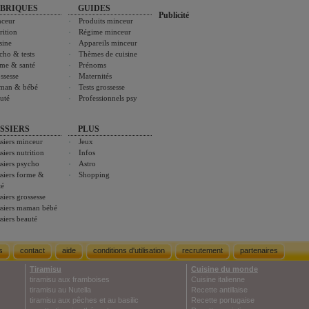
BRIQUES
GUIDES
Publicité
ceur
Produits minceur
rition
Régime minceur
sine
Appareils minceur
cho & tests
Thèmes de cuisine
me & santé
Prénoms
ssesse
Maternités
man & bébé
Tests grossesse
uté
Professionnels psy
SSIERS
PLUS
siers minceur
Jeux
siers nutrition
Infos
siers psycho
Astro
siers forme &
Shopping
té
siers grossesse
siers maman bébé
siers beauté
s
contact
aide
conditions d'utilisation
recrutement
partenaires
Tiramisu
Cuisine du monde
tiramisu aux framboises
Cuisine italienne
tiramisu au Nutella
Recette antillaise
tiramisu aux pêches et au basilic
Recette portugaise