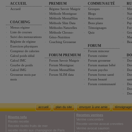
ACCUEIL
PREMIUM
COMMUNAUTÉ
RU
Accueil
Régime Savoir Maigrir
Groupes
Min
Méthode Montignac
Blogs
Nut
Méthode MentalSlim
Rencontres
Cui
COACHING
Méthode Slim Data
Bons plans
Psy
Menus régime
Méthodes Naturelles
Témoignages
For
Liste de courses
Méthode Chrono-
Quiz
Gro
Suivi des mensurations
Géno-Nutrition
Ma
Réglette de régime
Coaching Grossesse
Bea
FORUM
Exercices physiques
Compteur de calories
Forum minceur
FORUM PREMIUM
DO
Calcul poids idéal
Forum cuisine
Calcul IMC
Forum Savoir Maigrir
Forum grossesse
Dos
Courbe de poids
Forum Montignac
Forum maman bébé
Dos
Calcul IMG
Forum MentalSlim
Forum psycho
Dos
Grossesse mois par
Forum SLIM data
Forum forme santé
Dos
mois
Forum beauté
san
Forum communauté
Dos
Dos
Dos
accueil
plan du site
envoyer à une amie
témoignage
Recettes verrines
Risotto tofu
Verrine concombre
Risotto recette
Recette verrine avocat crevettes
Recette risotto fruits de mer
Verrine avocat saumon
recette risotto aux champignon de Paris