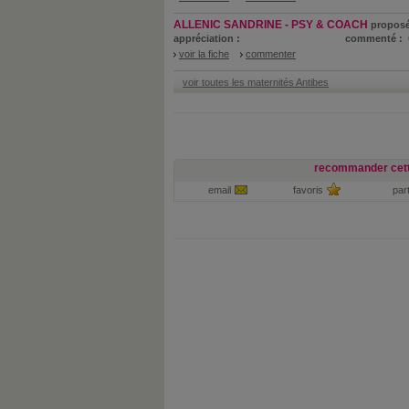
ALLENIC SANDRINE - PSY & COACH
proposé
appréciation :
commenté :
voir la fiche
commenter
voir toutes les maternités Antibes
recommander cett
email
favoris
par