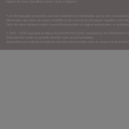
mignon de veau
|
bacalhau à braz
|
tarte à l'oignon
|
*Les témoignages présentés sont des expériences individuelles qui ne sont ni caractéri
alimentaire, des plans de repas contrôlés et des exercices physiques réguliers sont n
l'avis de votre médecin traitant avant d'entreprendre un régime amincissant, un programm
© 2007 - 2026 copyright et éditeur AUJOURDHUI.COM / powered by AUJOURDHUI.
Reproduction totale ou partielle interdite sans accord préalable.
Aujourdhui.com collecte et traite les données personnelles dans le respect de la loi Inf