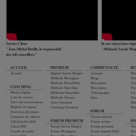
Service Client
ils ont réussi leur rég
"Jean-Michel Berille, le responsable
- Méthode Savoir Maig
des télé-conseillers."
ACCUEIL
PREMIUM
COMMUNAUTÉ
RU
Accueil
Régime Savoir Maigrir
Groupes
Min
Méthode Montignac
Blogs
Nut
Méthode MentalSlim
Rencontres
Cui
COACHING
Méthode Slim Data
Bons plans
Psy
Menus régime
Méthodes Naturelles
Témoignages
For
Liste de courses
Méthode Chrono-
Quiz
Gro
Suivi des mensurations
Géno-Nutrition
Ma
Réglette de régime
Coaching Grossesse
Bea
FORUM
Exercices physiques
Compteur de calories
Forum minceur
FORUM PREMIUM
DO
Calcul poids idéal
Forum cuisine
Calcul IMC
Forum Savoir Maigrir
Forum grossesse
Dos
Courbe de poids
Forum Montignac
Forum maman bébé
Dos