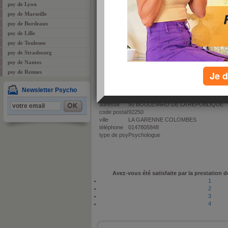
psy de Lyon
psy de Marseille
psy de Bordeaux
psy de Lille
psy de Toulouse
psy de Strasbourg
psy de Nantes
proposé par
Equipe Aujourdhui.com
le : 23 novembre 2011
psy de Rennes
Je d
appréciation :
commenté :
0 fois
Newsletter Psycho
adresse
50 BOULEVARD DE LA REPUBLIQUE
code postal
92250
ville
LA GARENNE COLOMBES
téléphone
0147805848
type de psy
Psychologue
Avez-vous été satisfaite par la prestation d
1
2
3
4