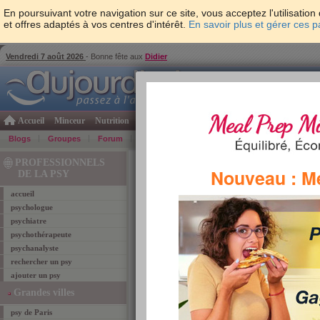
En poursuivant votre navigation sur ce site, vous acceptez l'utilisati
et offres adaptés à vos centres d'intérêt.
En savoir plus et gérer ces 
Vendredi 7 août 2026
- Bonne fête aux
Didier
Accueil
Minceur
Nutrition
Cuisine
Psycho & tests
Forme & santé
Gro
Blogs
Groupes
Forum
Guide
Photos
Bons Plans
Témoign
Accueil
>
Psychologie
> fabien jasion psychologue
PROFESSIONNELS
Nouveau : M
DE LA PSY
accueil
professionnels de la psy LA GA
psychologue
COLOMBES
psychiatre
FABIEN JASION PSYCHOLO
psychothérapeute
psychanalyste
rechercher un psy
ajouter un psy
Grandes villes
psy de Paris