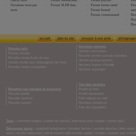
Calcul IMG
Forum MentalSlim
Forum psycho
Dos
Grossesse mois par
Forum SLIM data
Forum forme santé
Dos
mois
Forum beauté
san
Forum communauté
Dos
Dos
Dos
accueil
plan du site
envoyer à une amie
témoignage
Recettes verrines
Risotto tofu
Verrine concombre
Risotto recette
Recette verrine avocat crevettes
Recette risotto fruits de mer
Verrine avocat saumon
recette risotto aux champignon de Paris
Verrines fraises chantilly
Recette risotto courgettes
Verrines asperges
Top des recettes
Recettes par viandes et poissons
Poulet au four
Recette poulet
Poulet basquaise
Recette saumon
Filet mignon au miel
Recette canard
Recettes barbecue
Flan de courgettes
Tags
:
comment maigrir
|
culotte de cheval
|
exercices pour maigrir
|
ventre plat
|
Découvrez aussi
:
spaghetti bolognaise
|
tomates farcies
|
recette plancha
|
idée repas 
amis
|
recette babycook
|
roti de boeuf
|
idée recette rapide
|
nouilles sautées aux crevet