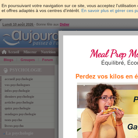
En poursuivant votre navigation sur ce site, vous acceptez l'utilisati
et offres adaptés à vos centres d'intérêt.
En savoir plus et gérer ces 
Lundi 10 août 2026
- Bonne fête aux
Didier
Accueil
Minceur
Nutrition
Cuisine
Psycho & tests
Forme & santé
Gro
Blogs
Groupes
Forum
Guide
Photos
Bons Plans
Témoign
Accueil
>
Psychologie
>
enigme Einstein
> Boîte d
PSYCHOLOGIE
Perdez vos kilos en 
accueil psychologie
vos psychologues
infos psychologie
dossiers psychologie
articles psychologie
quizz psychologie
Boîte de nuit
sondages psychologie
tests psycho
Enigme proposée par R. Puzzio, Cannes
livres psycho
-0
note :
(fait 104 fois)
La psychologie