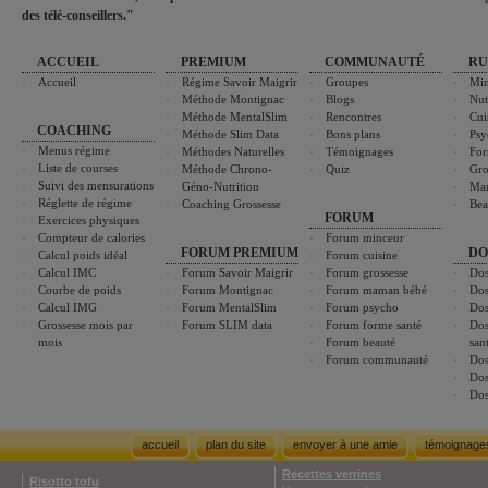
des télé-conseillers."
ACCUEIL
PREMIUM
COMMUNAUTÉ
RU
Accueil
Régime Savoir Maigrir
Groupes
Min
Méthode Montignac
Blogs
Nut
Méthode MentalSlim
Rencontres
Cui
COACHING
Méthode Slim Data
Bons plans
Psy
Menus régime
Méthodes Naturelles
Témoignages
For
Liste de courses
Méthode Chrono-
Quiz
Gro
Suivi des mensurations
Géno-Nutrition
Ma
Réglette de régime
Coaching Grossesse
Bea
FORUM
Exercices physiques
Compteur de calories
Forum minceur
FORUM PREMIUM
DO
Calcul poids idéal
Forum cuisine
Calcul IMC
Forum Savoir Maigrir
Forum grossesse
Dos
Courbe de poids
Forum Montignac
Forum maman bébé
Dos
Calcul IMG
Forum MentalSlim
Forum psycho
Dos
Grossesse mois par
Forum SLIM data
Forum forme santé
Dos
mois
Forum beauté
san
Forum communauté
Dos
Dos
Dos
accueil
plan du site
envoyer à une amie
témoignage
Recettes verrines
Risotto tofu