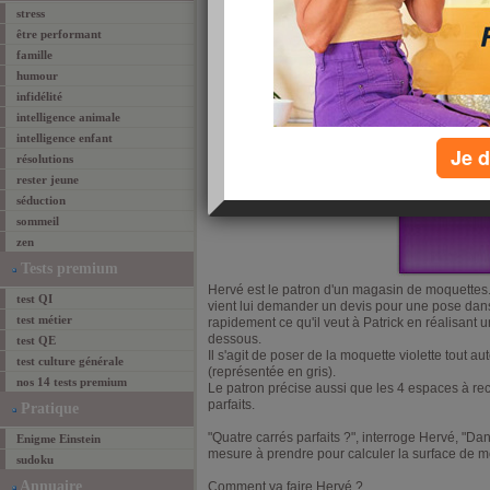
stress
être performant
famille
humour
infidélité
intelligence animale
intelligence enfant
Je d
résolutions
rester jeune
séduction
sommeil
zen
Tests premium
Hervé est le patron d'un magasin de moquettes.
test QI
vient lui demander un devis pour une pose dans
test métier
rapidement ce qu'il veut à Patrick en réalisant u
dessous.
test QE
Il s'agit de poser de la moquette violette tout a
test culture générale
(représentée en gris).
nos 14 tests premium
Le patron précise aussi que les 4 espaces à rec
parfaits.
Pratique
"Quatre carrés parfaits ?", interroge Hervé, "Dan
Enigme Einstein
mesure à prendre pour calculer la surface de mo
sudoku
Annuaire
Comment va faire Hervé ?