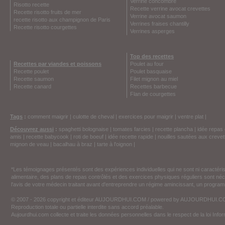
Verrine concombre
Risotto recette
Recette verrine avocat crevettes
Recette risotto fruits de mer
Verrine avocat saumon
recette risotto aux champignon de Paris
Verrines fraises chantilly
Recette risotto courgettes
Verrines asperges
Top des recettes
Recettes par viandes et poissons
Poulet au four
Recette poulet
Poulet basquaise
Recette saumon
Filet mignon au miel
Recette canard
Recettes barbecue
Flan de courgettes
Tags
:
comment maigrir
|
culotte de cheval
|
exercices pour maigrir
|
ventre plat
|
Découvrez aussi
:
spaghetti bolognaise
|
tomates farcies
|
recette plancha
|
idée repas 
amis
|
recette babycook
|
roti de boeuf
|
idée recette rapide
|
nouilles sautées aux crevet
mignon de veau
|
bacalhau à braz
|
tarte à l'oignon
|
*Les témoignages présentés sont des expériences individuelles qui ne sont ni caractéri
alimentaire, des plans de repas contrôlés et des exercices physiques réguliers sont n
l'avis de votre médecin traitant avant d'entreprendre un régime amincissant, un programm
© 2007 - 2026 copyright et éditeur AUJOURDHUI.COM / powered by AUJOURDHUI.
Reproduction totale ou partielle interdite sans accord préalable.
Aujourdhui.com collecte et traite les données personnelles dans le respect de la loi Inf