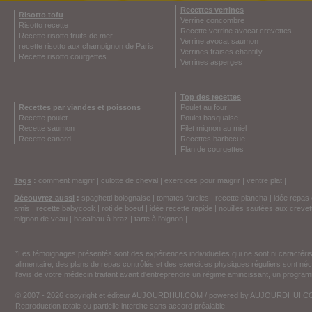
Recettes verrines
Risotto tofu
Verrine concombre
Risotto recette
Recette verrine avocat crevettes
Recette risotto fruits de mer
Verrine avocat saumon
recette risotto aux champignon de Paris
Verrines fraises chantilly
Recette risotto courgettes
Verrines asperges
Top des recettes
Recettes par viandes et poissons
Poulet au four
Recette poulet
Poulet basquaise
Recette saumon
Filet mignon au miel
Recette canard
Recettes barbecue
Flan de courgettes
Tags
:
comment maigrir
|
culotte de cheval
|
exercices pour maigrir
|
ventre plat
|
Découvrez aussi
:
spaghetti bolognaise
|
tomates farcies
|
recette plancha
|
idée repas 
amis
|
recette babycook
|
roti de boeuf
|
idée recette rapide
|
nouilles sautées aux crevet
mignon de veau
|
bacalhau à braz
|
tarte à l'oignon
|
*Les témoignages présentés sont des expériences individuelles qui ne sont ni caractéri
alimentaire, des plans de repas contrôlés et des exercices physiques réguliers sont n
l'avis de votre médecin traitant avant d'entreprendre un régime amincissant, un programm
© 2007 - 2026 copyright et éditeur AUJOURDHUI.COM / powered by AUJOURDHUI.
Reproduction totale ou partielle interdite sans accord préalable.