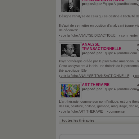
proposé par
Equipe Aujourdhui.com
Désigne l'analyse de celui qui se destine à l'activité 
Il s'agit de se mettre en position d'analysant (superv
de découvrir ...
voir la fiche ANALYSE DIDACTIQUE
commenter
ANALYSE
a
TRANSACTIONNELLE
proposé par
Equipe Aujourdhui.com
Psychothérapie créée par le psychiatre américain E
Cette analyse est à la fois une théorie de la personnal
thérapeutique. Elle ...
voir la fiche ANALYSE TRANSACTIONNELLE
co
ART THERAPIE
a
proposé par
Equipe Aujourdhui.com
L'art thérapie, comme son nom l'indique, est une théra
dessin, peinture, collage, grimage, maquillage, danse
voir la fiche ART THERAPIE
commenter
toutes les thérapies