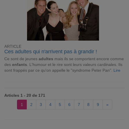
ARTICLE
Ces adultes qui n'arrivent pas à grandir !
Ce sont de jeunes
adultes
mais ils se comportent encore comme
des
enfants
. L'humour et le rire sont leurs valeurs cardinales. Ils
sont frappés par ce qu'on appelle le "syndrome Peter Pan".
Lire
Articles 1 - 20 de 171
1
2
3
4
5
6
7
8
9
»