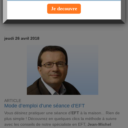
découvrir les raisons de son succès.
Lire
Je decouvre
jeudi 26 avril 2018
ARTICLE
Mode d’emploi d’une séance d’EFT
Vous désirez pratiquer une séance d’
EFT
à la maison... Rien de
plus simple ! Découvrez en quelques clics la méthode à suivre
avec les conseils de notre spécialiste en EFT,
Jean-Michel