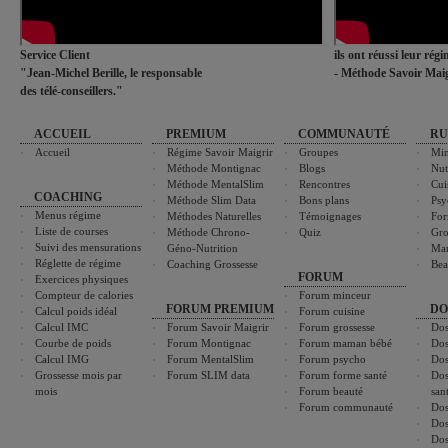
Service Client
ils ont réussi leur rég
"Jean-Michel Berille, le responsable
- Méthode Savoir Maig
des télé-conseillers."
ACCUEIL
PREMIUM
COMMUNAUTÉ
RU
Accueil
Régime Savoir Maigrir
Groupes
Min
Méthode Montignac
Blogs
Nut
Méthode MentalSlim
Rencontres
Cui
COACHING
Méthode Slim Data
Bons plans
Psy
Menus régime
Méthodes Naturelles
Témoignages
For
Liste de courses
Méthode Chrono-
Quiz
Gro
Suivi des mensurations
Géno-Nutrition
Ma
Réglette de régime
Coaching Grossesse
Bea
FORUM
Exercices physiques
Compteur de calories
Forum minceur
FORUM PREMIUM
DO
Calcul poids idéal
Forum cuisine
Calcul IMC
Forum Savoir Maigrir
Forum grossesse
Dos
Courbe de poids
Forum Montignac
Forum maman bébé
Dos
Calcul IMG
Forum MentalSlim
Forum psycho
Dos
Grossesse mois par
Forum SLIM data
Forum forme santé
Dos
mois
Forum beauté
san
Forum communauté
Dos
Dos
Dos