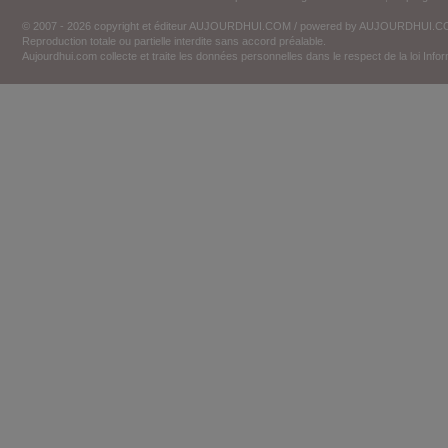
© 2007 - 2026 copyright et éditeur AUJOURDHUI.COM / powered by AUJOURDHUI.
Reproduction totale ou partielle interdite sans accord préalable.
Aujourdhui.com collecte et traite les données personnelles dans le respect de la loi Inf