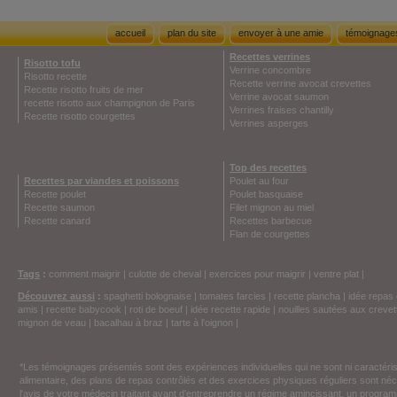
accueil
plan du site
envoyer à une amie
témoignage
Recettes verrines
Risotto tofu
Verrine concombre
Risotto recette
Recette verrine avocat crevettes
Recette risotto fruits de mer
Verrine avocat saumon
recette risotto aux champignon de Paris
Verrines fraises chantilly
Recette risotto courgettes
Verrines asperges
Top des recettes
Recettes par viandes et poissons
Poulet au four
Recette poulet
Poulet basquaise
Recette saumon
Filet mignon au miel
Recette canard
Recettes barbecue
Flan de courgettes
Tags
:
comment maigrir
|
culotte de cheval
|
exercices pour maigrir
|
ventre plat
|
Découvrez aussi
:
spaghetti bolognaise
|
tomates farcies
|
recette plancha
|
idée repas 
amis
|
recette babycook
|
roti de boeuf
|
idée recette rapide
|
nouilles sautées aux crevet
mignon de veau
|
bacalhau à braz
|
tarte à l'oignon
|
*Les témoignages présentés sont des expériences individuelles qui ne sont ni caractéri
alimentaire, des plans de repas contrôlés et des exercices physiques réguliers sont n
l'avis de votre médecin traitant avant d'entreprendre un régime amincissant, un programm