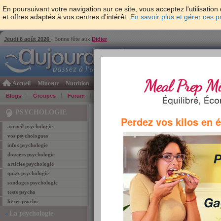
En poursuivant votre navigation sur ce site, vous acceptez l'utilisati
et offres adaptés à vos centres d'intérêt.
En savoir plus et gérer ces 
Jeudi 6 août 2026
- Bonne fête aux
Didier
Accueil
Minceur
Nutrition
Cuisine
Psycho & tests
Forme & santé
Gro
Blogs
Groupes
Forum
Guide
Photos
Bons Plans
Témoign
Accueil
>
Psychologie
> Tag "bonne santé"
PSYCHOLOGIE
Perdez vos kilos en 
accueil psychologie
vos psychologues
bonne santé
infos psychologie
dossiers psychologie
Retrouvez ci-dessous les
1
article coresponda
articles psychologie
quizz psychologie
Le bonheur, c’est bo
sondages psychologie
C’est prouvé scientifiquem
tests psycho
longtemps et en meilleure 
livres psycho
heureux ?
La psychologie
Lire l'article
TAGS:
trouver le bonheur
,
espérance de vie
,
bonne s