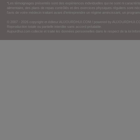
*Les témoignages présentés sont des expériences individuelles qui ne sont ni caractéri
alimentaire, des plans de repas contrôlés et des exercices physiques réguliers sont n
l'avis de votre médecin traitant avant d'entreprendre un régime amincissant, un programm
© 2007 - 2026 copyright et éditeur AUJOURDHUI.COM / powered by AUJOURDHUI.
Reproduction totale ou partielle interdite sans accord préalable.
Aujourdhui.com collecte et traite les données personnelles dans le respect de la loi Inf