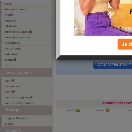
stress
être performant
famille
humour
infidélité
intelligence animale
intelligence enfant
Je d
résolutions
rester jeune
Le test qui suit se compose de
20 questions
à
séduction
chronométré.
sommeil
zen
Tests premium
test QI
test métier
test QE
test culture générale
nos 14 tests premium
recommander cett
Pratique
email
favoris
par
Enigme Einstein
sudoku
Annuaire