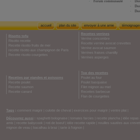
Forum communauté
Dos
Dos
Dos
accueil
plan du site
envoyer à une amie
témoignage
Recettes verrines
Risotto tofu
Verrine concombre
Risotto recette
Recette verrine avocat crevettes
Recette risotto fruits de mer
Verrine avocat saumon
recette risotto aux champignon de Paris
Verrines fraises chantilly
Recette risotto courgettes
Verrines asperges
Top des recettes
Recettes par viandes et poissons
Poulet au four
Recette poulet
Poulet basquaise
Recette saumon
Filet mignon au miel
Recette canard
Recettes barbecue
Flan de courgettes
Tags
:
comment maigrir
|
culotte de cheval
|
exercices pour maigrir
|
ventre plat
|
Découvrez aussi
:
spaghetti bolognaise
|
tomates farcies
|
recette plancha
|
idée repas 
amis
|
recette babycook
|
roti de boeuf
|
idée recette rapide
|
nouilles sautées aux crevet
mignon de veau
|
bacalhau à braz
|
tarte à l'oignon
|