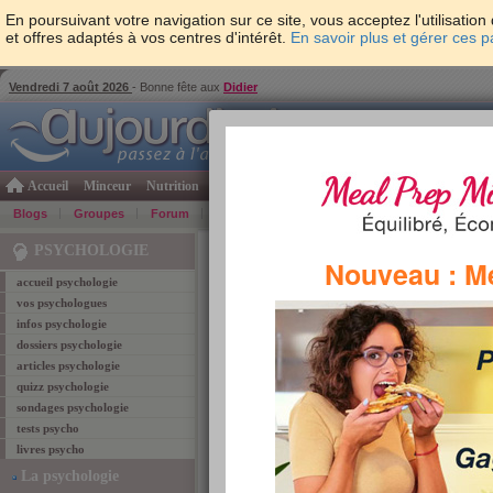
En poursuivant votre navigation sur ce site, vous acceptez l'utilisati
et offres adaptés à vos centres d'intérêt.
En savoir plus et gérer ces 
Vendredi 7 août 2026
- Bonne fête aux
Didier
Accueil
Minceur
Nutrition
Cuisine
Psycho & tests
Forme & santé
Gro
Blogs
Groupes
Forum
Guide
Photos
Bons Plans
Témoign
Accueil
>
Psychologie
> Avez-vous de la chance?
PSYCHOLOGIE
Nouveau : M
accueil psychologie
tests psycho
vos psychologues
infos psychologie
Avez-vous de la chan
dossiers psychologie
articles psychologie
+229
évaluation :
(fait 7002 fois)
quizz psychologie
sondages psychologie
tests psycho
livres psycho
La psychologie