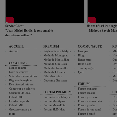
Service Client
ils ont réussi leur rég
"Jean-Michel Berille, le responsable
- Méthode Savoir Maig
des télé-conseillers."
ACCUEIL
PREMIUM
COMMUNAUTÉ
RU
Accueil
Régime Savoir Maigrir
Groupes
Min
Méthode Montignac
Blogs
Nut
Méthode MentalSlim
Rencontres
Cui
COACHING
Méthode Slim Data
Bons plans
Psy
Menus régime
Méthodes Naturelles
Témoignages
For
Liste de courses
Méthode Chrono-
Quiz
Gro
Suivi des mensurations
Géno-Nutrition
Ma
Réglette de régime
Coaching Grossesse
Bea
FORUM
Exercices physiques
Compteur de calories
Forum minceur
FORUM PREMIUM
DO
Calcul poids idéal
Forum cuisine
Calcul IMC
Forum Savoir Maigrir
Forum grossesse
Dos
Courbe de poids
Forum Montignac
Forum maman bébé
Dos
Calcul IMG
Forum MentalSlim
Forum psycho
Dos
Grossesse mois par
Forum SLIM data
Forum forme santé
Dos
mois
Forum beauté
san