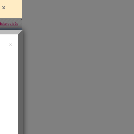
isite guidée
×
'abonner
,
ress KO
"sa santé
ntiment de
 les infos