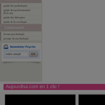
guide des pathologies
guide des professionnels
de la psy
guide des thérapies
guide de la sexologie
Communauté
forum psychologie
groupe de psychologie
Newsletter Psycho
Aujourdhui.com en 1 clic !