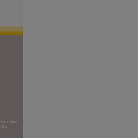
repas entre
|
filet