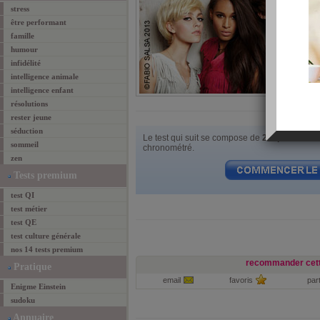
stress
être performant
famille
humour
infidélité
intelligence animale
intelligence enfant
résolutions
rester jeune
séduction
Le test qui suit se compose de
20 questions
à
sommeil
chronométré.
zen
Tests premium
test QI
test métier
test QE
test culture générale
nos 14 tests premium
recommander cett
Pratique
email
favoris
par
Enigme Einstein
sudoku
Annuaire