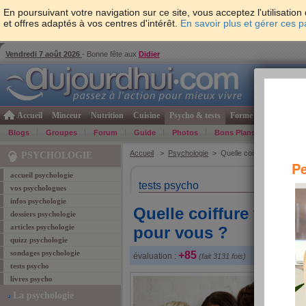
En poursuivant votre navigation sur ce site, vous acceptez l'utilisati
et offres adaptés à vos centres d'intérêt.
En savoir plus et gérer ces 
Vendredi 7 août 2026
- Bonne fête aux
Didier
Accueil
Minceur
Nutrition
Cuisine
Psycho & tests
Forme & santé
Gro
Blogs
Groupes
Forum
Guide
Photos
Bons Plans
Témoign
Accueil
>
Psychologie
> Quelle coiffure tendance e
PSYCHOLOGIE
Pe
accueil psychologie
tests psycho
vos psychologues
infos psychologie
Quelle coiffure tendan
dossiers psychologie
articles psychologie
pour vous ?
quizz psychologie
sondages psychologie
+85
évaluation :
(fait 3131 fois)
tests psycho
livres psycho
La psychologie