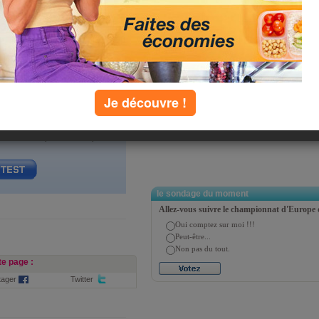
? Pour savoir quelle coiffure
tendance s'accorde parfaitement
à votre personnalité, faites le test !
Je découvre !
 choix multiples. Il n'est pas
le sondage du moment
Allez-vous suivre le championnat d'Europe 
Oui comptez sur moi !!!
Peut-être...
Non pas du tout.
e page :
tager
Twitter