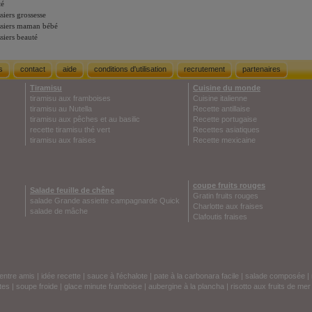
té
siers grossesse
siers maman bébé
siers beauté
s
contact
aide
conditions d'utilisation
recrutement
partenaires
Tiramisu
Cuisine du monde
tiramisu aux framboises
Cuisine italienne
tiramisu au Nutella
Recette antillaise
tiramisu aux pêches et au basilic
Recette portugaise
recette tiramisu thé vert
Recettes asiatiques
tiramisu aux fraises
Recette mexicaine
coupe fruits rouges
Salade feuille de chêne
Gratin fruits rouges
salade Grande assiette campagnarde Quick
Charlotte aux fraises
salade de mâche
Clafoutis fraises
entre amis
|
idée recette
|
sauce à l'échalote
|
pate à la carbonara facile
|
salade composée
|
tes
|
soupe froide
|
glace minute framboise
|
aubergine à la plancha
|
risotto aux fruits de mer