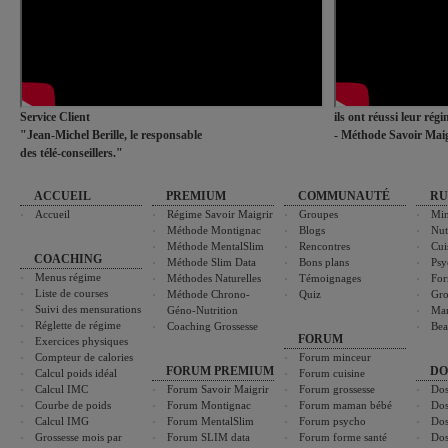
Service Client
ils ont réussi leur rég
"Jean-Michel Berille, le responsable
- Méthode Savoir Maig
des télé-conseillers."
ACCUEIL
PREMIUM
COMMUNAUTÉ
RU
Accueil
Régime Savoir Maigrir
Groupes
Min
Méthode Montignac
Blogs
Nut
Méthode MentalSlim
Rencontres
Cui
COACHING
Méthode Slim Data
Bons plans
Psy
Menus régime
Méthodes Naturelles
Témoignages
For
Liste de courses
Méthode Chrono-
Quiz
Gro
Suivi des mensurations
Géno-Nutrition
Ma
Réglette de régime
Coaching Grossesse
Bea
FORUM
Exercices physiques
Compteur de calories
Forum minceur
FORUM PREMIUM
DO
Calcul poids idéal
Forum cuisine
Calcul IMC
Forum Savoir Maigrir
Forum grossesse
Dos
Courbe de poids
Forum Montignac
Forum maman bébé
Dos
Calcul IMG
Forum MentalSlim
Forum psycho
Dos
Grossesse mois par
Forum SLIM data
Forum forme santé
Dos