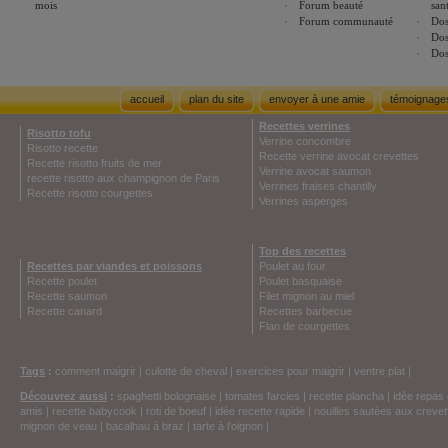
mois
Forum beauté
san
Forum communauté
Dos
Dos
Dos
accueil
plan du site
envoyer à une amie
témoignage
Recettes verrines
Risotto tofu
Verrine concombre
Risotto recette
Recette verrine avocat crevettes
Recette risotto fruits de mer
Verrine avocat saumon
recette risotto aux champignon de Paris
Verrines fraises chantilly
Recette risotto courgettes
Verrines asperges
Top des recettes
Recettes par viandes et poissons
Poulet au four
Recette poulet
Poulet basquaise
Recette saumon
Filet mignon au miel
Recette canard
Recettes barbecue
Flan de courgettes
Tags
:
comment maigrir
|
culotte de cheval
|
exercices pour maigrir
|
ventre plat
|
Découvrez aussi
:
spaghetti bolognaise
|
tomates farcies
|
recette plancha
|
idée repas 
amis
|
recette babycook
|
roti de boeuf
|
idée recette rapide
|
nouilles sautées aux crevet
mignon de veau
|
bacalhau à braz
|
tarte à l'oignon
|