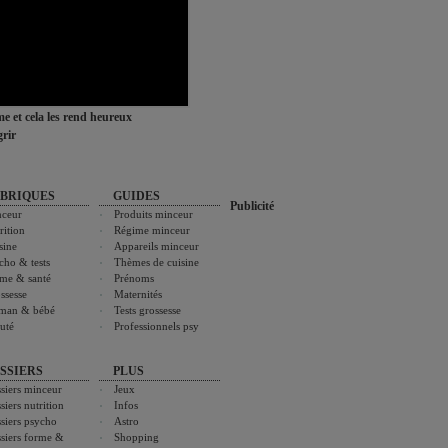
ime et cela les rend heureux
rir
BRIQUES
GUIDES
Publicité
ceur
Produits minceur
rition
Régime minceur
sine
Appareils minceur
cho & tests
Thèmes de cuisine
me & santé
Prénoms
ssesse
Maternités
man & bébé
Tests grossesse
uté
Professionnels psy
SSIERS
PLUS
siers minceur
Jeux
siers nutrition
Infos
siers psycho
Astro
siers forme &
Shopping