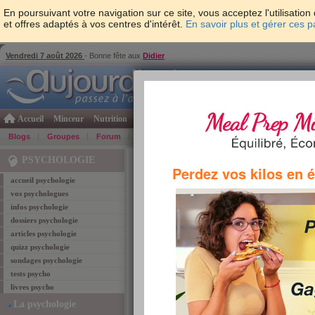
En poursuivant votre navigation sur ce site, vous acceptez l'utilisati
et offres adaptés à vos centres d'intérêt.
En savoir plus et gérer ces 
Vendredi 7 août 2026
- Bonne fête aux
Didier
Accueil
Minceur
Nutrition
Cuisine
Psycho & tests
Forme & santé
Gro
Blogs
Groupes
Forum
Guide
Photos
Bons Plans
Témoign
Accueil
>
Psychologie
> Pour quelle destination ête
PSYCHOLOGIE
Perdez vos kilos en 
accueil psychologie
tests psycho
vos psychologues
infos psychologie
Pour quelle destinati
dossiers psychologie
articles psychologie
fait ?
quizz psychologie
sondages psychologie
+52
évaluation :
(fait 3199 fois)
tests psycho
livres psycho
La psychologie