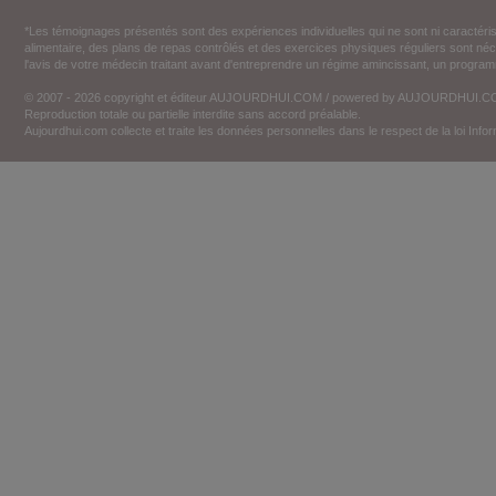
*Les témoignages présentés sont des expériences individuelles qui ne sont ni caractéri
alimentaire, des plans de repas contrôlés et des exercices physiques réguliers sont n
l'avis de votre médecin traitant avant d'entreprendre un régime amincissant, un programm
© 2007 - 2026 copyright et éditeur AUJOURDHUI.COM / powered by AUJOURDHUI.
Reproduction totale ou partielle interdite sans accord préalable.
Aujourdhui.com collecte et traite les données personnelles dans le respect de la loi Inf