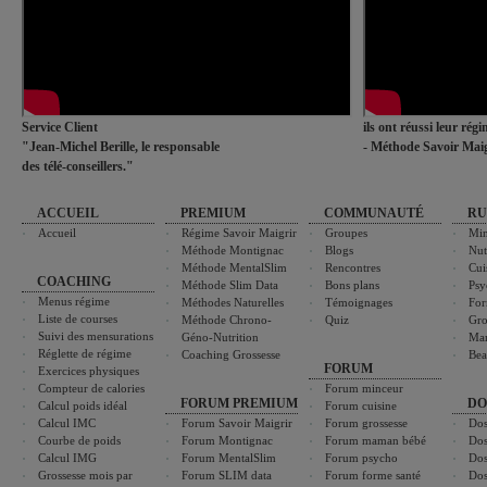
Service Client
ils ont réussi leur rég
"Jean-Michel Berille, le responsable
- Méthode Savoir Maig
des télé-conseillers."
ACCUEIL
PREMIUM
COMMUNAUTÉ
RU
Accueil
Régime Savoir Maigrir
Groupes
Min
Méthode Montignac
Blogs
Nut
Méthode MentalSlim
Rencontres
Cui
COACHING
Méthode Slim Data
Bons plans
Psy
Menus régime
Méthodes Naturelles
Témoignages
For
Liste de courses
Méthode Chrono-
Quiz
Gro
Suivi des mensurations
Géno-Nutrition
Ma
Réglette de régime
Coaching Grossesse
Bea
FORUM
Exercices physiques
Compteur de calories
Forum minceur
FORUM PREMIUM
DO
Calcul poids idéal
Forum cuisine
Calcul IMC
Forum Savoir Maigrir
Forum grossesse
Dos
Courbe de poids
Forum Montignac
Forum maman bébé
Dos
Calcul IMG
Forum MentalSlim
Forum psycho
Dos
Grossesse mois par
Forum SLIM data
Forum forme santé
Dos