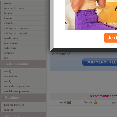
stress
être performant
famille
humour
infidélité
intelligence animale
intelligence enfant
Je d
résolutions
rester jeune
séduction
Le test qui suit se compose de
20 questions
à
sommeil
chronométré.
zen
Tests premium
test QI
test métier
test QE
test culture générale
nos 14 tests premium
recommander cett
Pratique
email
favoris
par
Enigme Einstein
sudoku
Annuaire