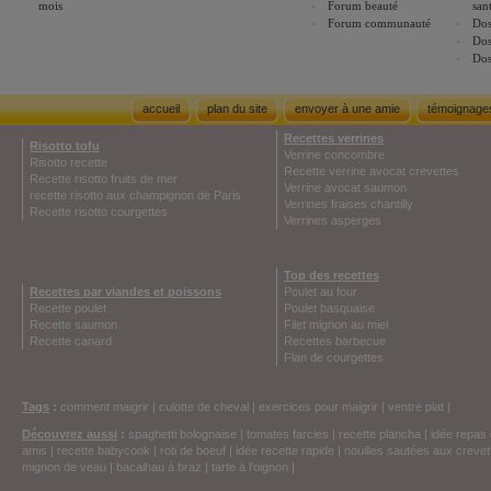
mois
Forum beauté
san
Forum communauté
Dos
Dos
Dos
accueil
plan du site
envoyer à une amie
témoignage
Recettes verrines
Risotto tofu
Verrine concombre
Risotto recette
Recette verrine avocat crevettes
Recette risotto fruits de mer
Verrine avocat saumon
recette risotto aux champignon de Paris
Verrines fraises chantilly
Recette risotto courgettes
Verrines asperges
Top des recettes
Recettes par viandes et poissons
Poulet au four
Recette poulet
Poulet basquaise
Recette saumon
Filet mignon au miel
Recette canard
Recettes barbecue
Flan de courgettes
Tags
:
comment maigrir
|
culotte de cheval
|
exercices pour maigrir
|
ventre plat
|
Découvrez aussi
:
spaghetti bolognaise
|
tomates farcies
|
recette plancha
|
idée repas 
amis
|
recette babycook
|
roti de boeuf
|
idée recette rapide
|
nouilles sautées aux crevet
mignon de veau
|
bacalhau à braz
|
tarte à l'oignon
|