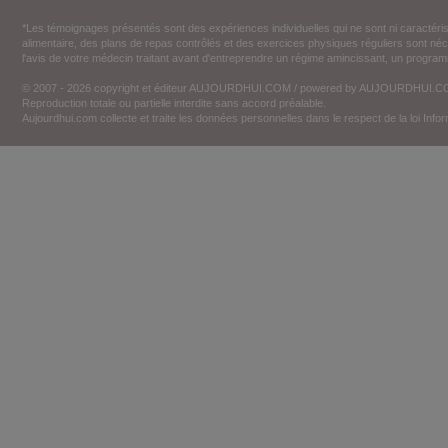
*Les témoignages présentés sont des expériences individuelles qui ne sont ni caractéri
alimentaire, des plans de repas contrôlés et des exercices physiques réguliers sont n
l'avis de votre médecin traitant avant d'entreprendre un régime amincissant, un programm
© 2007 - 2026 copyright et éditeur AUJOURDHUI.COM / powered by AUJOURDHUI.
Reproduction totale ou partielle interdite sans accord préalable.
Aujourdhui.com collecte et traite les données personnelles dans le respect de la loi Inf