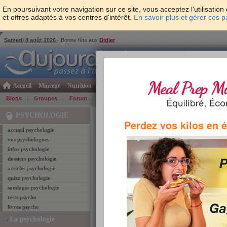
En poursuivant votre navigation sur ce site, vous acceptez l'utilisati
et offres adaptés à vos centres d'intérêt.
En savoir plus et gérer ces 
Samedi 8 août 2026
- Bonne fête aux
Didier
Accueil
Minceur
Nutrition
Cuisine
Psycho & tests
Forme & santé
Gro
Blogs
Groupes
Forum
Guide
Photos
Bons Plans
Témoign
Accueil
>
Psychologie
> Quelle est votre première 
PSYCHOLOGIE
Perdez vos kilos en 
accueil psychologie
tests psycho
vos psychologues
infos psychologie
Quelle est votre prem
dossiers psychologie
articles psychologie
dans la vie?
quizz psychologie
sondages psychologie
+212
évaluation :
(fait 4494 fois)
tests psycho
livres psycho
La psychologie