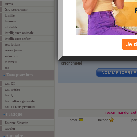
stress
être performant
famille
humour
infidélité
intelligence animale
intelligence enfant
Je d
résolutions
rester jeune
séduction
Le test qui suit se compose de
20 questions
à
sommeil
chronométré.
zen
Tests premium
test QI
test métier
test QE
test culture générale
nos 14 tests premium
recommander cett
Pratique
email
favoris
par
Enigme Einstein
sudoku
Annuaire