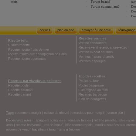
mois
Forum beauté
san
Forum communauté
Dos
Dos
Dos
accueil
plan du site
envoyer à une amie
témoignage
Recettes verrines
Risotto tofu
Verrine concombre
Risotto recette
Recette verrine avocat crevettes
Recette risotto fruits de mer
Verrine avocat saumon
recette risotto aux champignon de Paris
Verrines fraises chantilly
Recette risotto courgettes
Verrines asperges
Top des recettes
Recettes par viandes et poissons
Poulet au four
Recette poulet
Poulet basquaise
Recette saumon
Filet mignon au miel
Recette canard
Recettes barbecue
Flan de courgettes
Tags
:
comment maigrir
|
culotte de cheval
|
exercices pour maigrir
|
ventre plat
|
Découvrez aussi
:
spaghetti bolognaise
|
tomates farcies
|
recette plancha
|
idée repas 
amis
|
recette babycook
|
roti de boeuf
|
idée recette rapide
|
nouilles sautées aux crevet
mignon de veau
|
bacalhau à braz
|
tarte à l'oignon
|