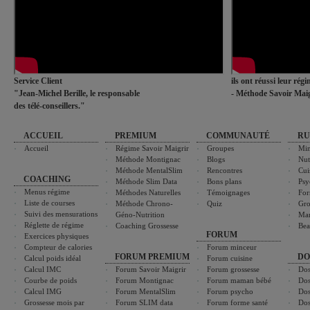
Service Client
ils ont réussi leur rég
"Jean-Michel Berille, le responsable
- Méthode Savoir Maig
des télé-conseillers."
ACCUEIL
PREMIUM
COMMUNAUTÉ
RU
Accueil
Régime Savoir Maigrir
Groupes
Min
Méthode Montignac
Blogs
Nut
Méthode MentalSlim
Rencontres
Cui
COACHING
Méthode Slim Data
Bons plans
Psy
Menus régime
Méthodes Naturelles
Témoignages
For
Liste de courses
Méthode Chrono-
Quiz
Gro
Suivi des mensurations
Géno-Nutrition
Ma
Réglette de régime
Coaching Grossesse
Bea
FORUM
Exercices physiques
Compteur de calories
Forum minceur
FORUM PREMIUM
DO
Calcul poids idéal
Forum cuisine
Calcul IMC
Forum Savoir Maigrir
Forum grossesse
Dos
Courbe de poids
Forum Montignac
Forum maman bébé
Dos
Calcul IMG
Forum MentalSlim
Forum psycho
Dos
Grossesse mois par
Forum SLIM data
Forum forme santé
Dos