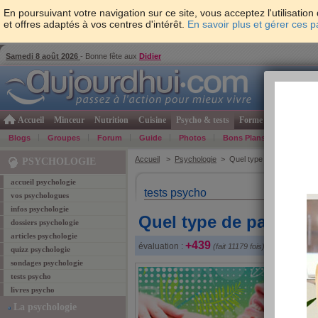
En poursuivant votre navigation sur ce site, vous acceptez l'utilisati
et offres adaptés à vos centres d'intérêt.
En savoir plus et gérer ces 
Samedi 8 août 2026
- Bonne fête aux
Didier
Accueil
Minceur
Nutrition
Cuisine
Psycho & tests
Forme & santé
Gro
Blogs
Groupes
Forum
Guide
Photos
Bons Plans
Témoign
Accueil
>
Psychologie
> Quel type de parent êtes
PSYCHOLOGIE
accueil psychologie
tests psycho
vos psychologues
infos psychologie
Quel type de parent ê
dossiers psychologie
articles psychologie
+439
évaluation :
(fait 11179 fois)
quizz psychologie
sondages psychologie
tests psycho
livres psycho
La psychologie