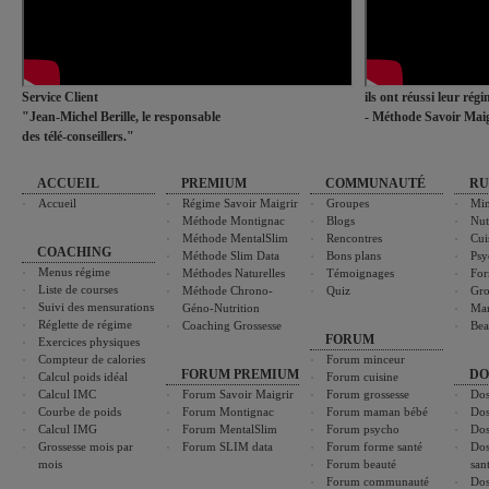
Service Client
ils ont réussi leur rég
"Jean-Michel Berille, le responsable
- Méthode Savoir Maig
des télé-conseillers."
ACCUEIL
PREMIUM
COMMUNAUTÉ
RU
Accueil
Régime Savoir Maigrir
Groupes
Min
Méthode Montignac
Blogs
Nut
Méthode MentalSlim
Rencontres
Cui
COACHING
Méthode Slim Data
Bons plans
Psy
Menus régime
Méthodes Naturelles
Témoignages
For
Liste de courses
Méthode Chrono-
Quiz
Gro
Suivi des mensurations
Géno-Nutrition
Ma
Réglette de régime
Coaching Grossesse
Bea
FORUM
Exercices physiques
Compteur de calories
Forum minceur
FORUM PREMIUM
DO
Calcul poids idéal
Forum cuisine
Calcul IMC
Forum Savoir Maigrir
Forum grossesse
Dos
Courbe de poids
Forum Montignac
Forum maman bébé
Dos
Calcul IMG
Forum MentalSlim
Forum psycho
Dos
Grossesse mois par
Forum SLIM data
Forum forme santé
Dos
mois
Forum beauté
san
Forum communauté
Dos