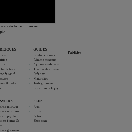
ime et cela les rend heureux
rir
BRIQUES
GUIDES
Publicité
ceur
Produits minceur
rition
Régime minceur
sine
Appareils minceur
cho & tests
Thèmes de cuisine
me & santé
Prénoms
ssesse
Maternités
man & bébé
Tests grossesse
uté
Professionnels psy
SSIERS
PLUS
siers minceur
Jeux
siers nutrition
Infos
siers psycho
Astro
siers forme &
Shopping
té
siers grossesse