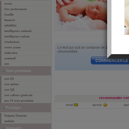
stress
être performant
famille
humour
infidélité
intelligence animale
intelligence enfant
résolutions
rester jeune
Le test qui suit se compose de
20 questions
à
chronométré.
séduction
sommeil
zen
Tests premium
test QI
test métier
test QE
test culture générale
recommander cett
nos 14 tests premium
email
favoris
par
Pratique
Enigme Einstein
sudoku
Annuaire