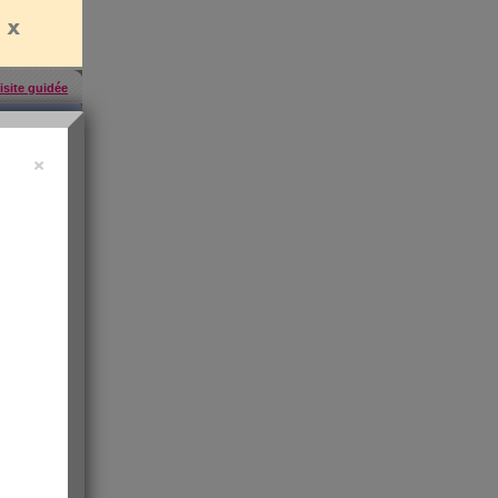
isite guidée
×
'abonner
,
ress KO
"sa santé
ntiment de
 les infos