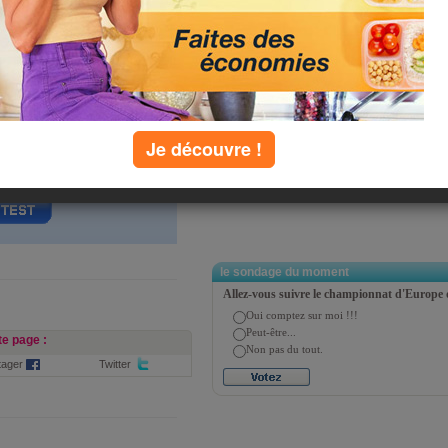
petites têtes blondes !
Je découvre !
 choix multiples. Il n'est pas
le sondage du moment
Allez-vous suivre le championnat d'Europe 
Oui comptez sur moi !!!
Peut-être...
e page :
Non pas du tout.
tager
Twitter