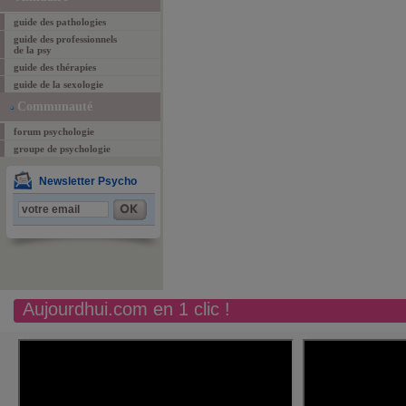
guide des pathologies
guide des professionnels
de la psy
guide des thérapies
guide de la sexologie
Communauté
forum psychologie
groupe de psychologie
Newsletter Psycho
Aujourdhui.com en 1 clic !