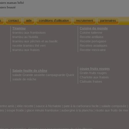
siers maman bébé
siers beauté
s
contact
aide
conditions d'utilisation
recrutement
partenaires
Tiramisu
Cuisine du monde
tiramisu aux framboises
Cuisine italienne
tiramisu au Nutella
Recette antillaise
tiramisu aux pêches et au basilic
Recette portugaise
recette tiramisu thé vert
Recettes asiatiques
tiramisu aux fraises
Recette mexicaine
coupe fruits rouges
Salade feuille de chêne
Gratin fruits rouges
salade Grande assiette campagnarde Quick
Charlotte aux fraises
salade de mâche
Clafoutis fraises
entre amis
|
idée recette
|
sauce à l'échalote
|
pate à la carbonara facile
|
salade composée
|
tes
|
soupe froide
|
glace minute framboise
|
aubergine à la plancha
|
risotto aux fruits de mer