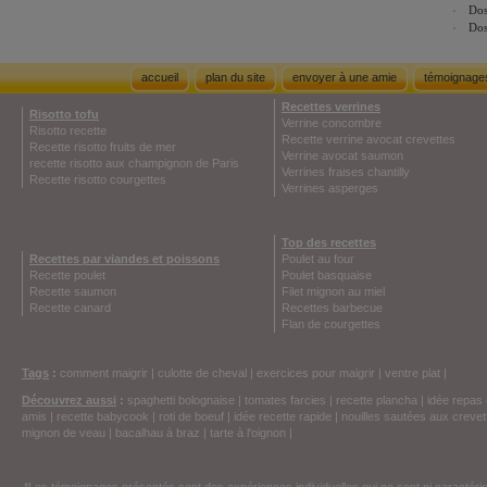
Dos
Dos
accueil
plan du site
envoyer à une amie
témoignage
Recettes verrines
Risotto tofu
Verrine concombre
Risotto recette
Recette verrine avocat crevettes
Recette risotto fruits de mer
Verrine avocat saumon
recette risotto aux champignon de Paris
Verrines fraises chantilly
Recette risotto courgettes
Verrines asperges
Top des recettes
Recettes par viandes et poissons
Poulet au four
Recette poulet
Poulet basquaise
Recette saumon
Filet mignon au miel
Recette canard
Recettes barbecue
Flan de courgettes
Tags
:
comment maigrir
|
culotte de cheval
|
exercices pour maigrir
|
ventre plat
|
Découvrez aussi
:
spaghetti bolognaise
|
tomates farcies
|
recette plancha
|
idée repas 
amis
|
recette babycook
|
roti de boeuf
|
idée recette rapide
|
nouilles sautées aux crevet
mignon de veau
|
bacalhau à braz
|
tarte à l'oignon
|