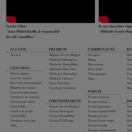
Service Client
ils ont réussi leur rég
"Jean-Michel Berille, le responsable
- Méthode Savoir Maig
des télé-conseillers."
ACCUEIL
PREMIUM
COMMUNAUTÉ
RU
Accueil
Régime Savoir Maigrir
Groupes
Min
Méthode Montignac
Blogs
Nut
Méthode MentalSlim
Rencontres
Cui
COACHING
Méthode Slim Data
Bons plans
Psy
Menus régime
Méthodes Naturelles
Témoignages
For
Liste de courses
Méthode Chrono-
Quiz
Gro
Suivi des mensurations
Géno-Nutrition
Ma
Réglette de régime
Coaching Grossesse
Bea
FORUM
Exercices physiques
Compteur de calories
Forum minceur
FORUM PREMIUM
DO
Calcul poids idéal
Forum cuisine
Calcul IMC
Forum Savoir Maigrir
Forum grossesse
Dos
Courbe de poids
Forum Montignac
Forum maman bébé
Dos
Calcul IMG
Forum MentalSlim
Forum psycho
Dos
Grossesse mois par
Forum SLIM data
Forum forme santé
Dos
mois
Forum beauté
san
Forum communauté
Dos