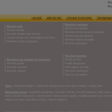
Dos
Dos
accueil
plan du site
envoyer à une amie
témoignage
Recettes verrines
Risotto tofu
Verrine concombre
Risotto recette
Recette verrine avocat crevettes
Recette risotto fruits de mer
Verrine avocat saumon
recette risotto aux champignon de Paris
Verrines fraises chantilly
Recette risotto courgettes
Verrines asperges
Top des recettes
Recettes par viandes et poissons
Poulet au four
Recette poulet
Poulet basquaise
Recette saumon
Filet mignon au miel
Recette canard
Recettes barbecue
Flan de courgettes
Tags
:
comment maigrir
|
culotte de cheval
|
exercices pour maigrir
|
ventre plat
|
Découvrez aussi
:
spaghetti bolognaise
|
tomates farcies
|
recette plancha
|
idée repas 
amis
|
recette babycook
|
roti de boeuf
|
idée recette rapide
|
nouilles sautées aux crevet
mignon de veau
|
bacalhau à braz
|
tarte à l'oignon
|