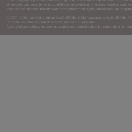
*Les témoignages présentés sont des expériences individuelles qui ne sont ni caractéri
alimentaire, des plans de repas contrôlés et des exercices physiques réguliers sont n
l'avis de votre médecin traitant avant d'entreprendre un régime amincissant, un programm
© 2007 - 2026 copyright et éditeur AUJOURDHUI.COM / powered by AUJOURDHUI.
Reproduction totale ou partielle interdite sans accord préalable.
Aujourdhui.com collecte et traite les données personnelles dans le respect de la loi Inf