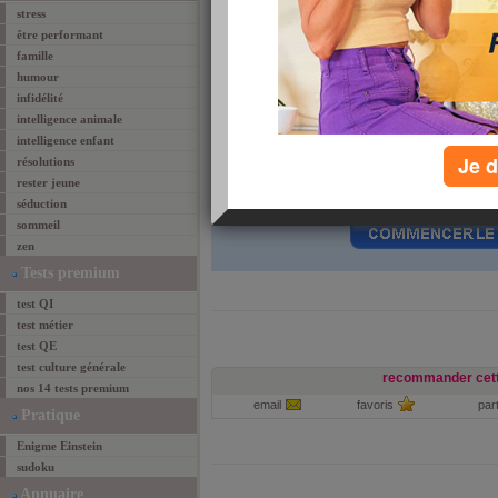
stress
être performant
famille
humour
infidélité
intelligence animale
intelligence enfant
Je d
résolutions
rester jeune
Le test qui suit se compose de
20 questions
à
chronométré.
séduction
sommeil
zen
Tests premium
test QI
test métier
test QE
test culture générale
recommander cett
nos 14 tests premium
email
favoris
par
Pratique
Enigme Einstein
sudoku
Annuaire