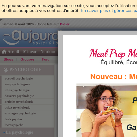
En poursuivant votre navigation sur ce site, vous acceptez l'utilisati
et offres adaptés à vos centres d'intérêt.
En savoir plus et gérer ces 
Samedi 8 août 2026
- Bonne fête aux
Didier
Accueil
Minceur
Nutrition
Cuisine
Psycho & tests
Forme & santé
Gro
Blogs
Groupes
Forum
Guide
Photos
Bons Plans
Témoign
Accueil
>
Psychologie
> Quel fruit êtes-vous ?
PSYCHOLOGIE
Nouveau : M
accueil psychologie
tests psycho
vos psychologues
infos psychologie
Quel fruit êtes-vous ?
dossiers psychologie
articles psychologie
+351
évaluation :
(fait 11550 fois)
quizz psychologie
sondages psychologie
tests psycho
livres psycho
La psychologie