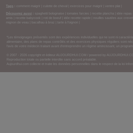
Tags
:
comment maigrir
|
culotte de cheval
|
exercices pour maigrir
|
ventre plat
|
Découvrez aussi
:
spaghetti bolognaise
|
tomates farcies
|
recette plancha
|
idée repas 
amis
|
recette babycook
|
roti de boeuf
|
idée recette rapide
|
nouilles sautées aux crevet
mignon de veau
|
bacalhau à braz
|
tarte à l'oignon
|
*Les témoignages présentés sont des expériences individuelles qui ne sont ni caractéri
alimentaire, des plans de repas contrôlés et des exercices physiques réguliers sont n
l'avis de votre médecin traitant avant d'entreprendre un régime amincissant, un programm
© 2007 - 2026 copyright et éditeur AUJOURDHUI.COM / powered by AUJOURDHUI.
Reproduction totale ou partielle interdite sans accord préalable.
Aujourdhui.com collecte et traite les données personnelles dans le respect de la loi Inf