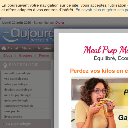
En poursuivant votre navigation sur ce site, vous acceptez l'utilisati
et offres adaptés à vos centres d'intérêt.
En savoir plus et gérer ces 
Lundi 10 août 2026
- Bonne fête aux
Didier
Accueil
Minceur
Nutrition
Cuisine
Psycho & tests
Forme & santé
Gro
Blogs
Groupes
Forum
Guide
Photos
Bons Plans
Témoign
Accueil
>
Psychologie
> Allez-vous tenir vos bonne
PSYCHOLOGIE
Perdez vos kilos en 
accueil psychologie
test psychologie
vos psychologues
infos psychologie
Allez-vous tenir vos 
dossiers psychologie
articles psychologie
résolutions minceur ?
quizz psychologie
sondages psychologie
+151
évaluation :
(fait 3278 fois)
tests psycho
livres psycho
La psychologie