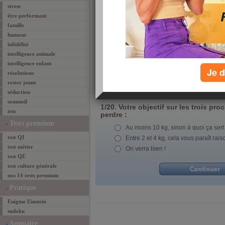
stress
être performant
famille
humour
infidélité
intelligence animale
intelligence enfant
Je d
résolutions
rester jeune
séduction
sommeil
1/20. Votre objectif sur les trois pr
zen
perdre :
Tests premium
Au moins 10 kg, sinon à quoi ça sert
test QI
Entre 2 et 4 kg, cela vous paraît rais
test métier
On verra bien !
test QE
test culture générale
nos 14 tests premium
Pratique
Enigme Einstein
sudoku
Annuaire