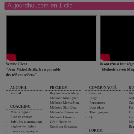
Aujourdhui.com en 1 clic !
Service Client
ils ont réussi leur rég
"Jean-Michel Berille, le responsable
- Méthode Savoir Maig
des télé-conseillers."
ACCUEIL
PREMIUM
COMMUNAUTÉ
RU
Accueil
Régime Savoir Maigrir
Groupes
Min
Méthode Montignac
Blogs
Nut
Méthode MentalSlim
Rencontres
Cui
COACHING
Méthode Slim Data
Bons plans
Psy
Menus régime
Méthodes Naturelles
Témoignages
For
Liste de courses
Méthode Chrono-
Quiz
Gro
Suivi des mensurations
Géno-Nutrition
Ma
Réglette de régime
Coaching Grossesse
Bea
FORUM
Exercices physiques