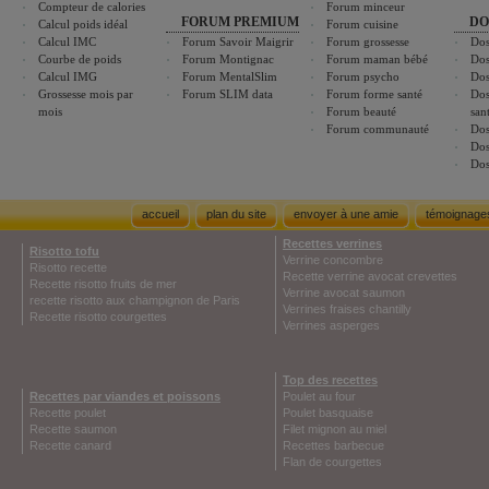
Compteur de calories
Forum minceur
FORUM PREMIUM
DO
Calcul poids idéal
Forum cuisine
Calcul IMC
Forum Savoir Maigrir
Forum grossesse
Dos
Courbe de poids
Forum Montignac
Forum maman bébé
Dos
Calcul IMG
Forum MentalSlim
Forum psycho
Dos
Grossesse mois par
Forum SLIM data
Forum forme santé
Dos
mois
Forum beauté
san
Forum communauté
Dos
Dos
Dos
accueil
plan du site
envoyer à une amie
témoignage
Recettes verrines
Risotto tofu
Verrine concombre
Risotto recette
Recette verrine avocat crevettes
Recette risotto fruits de mer
Verrine avocat saumon
recette risotto aux champignon de Paris
Verrines fraises chantilly
Recette risotto courgettes
Verrines asperges
Top des recettes
Recettes par viandes et poissons
Poulet au four
Recette poulet
Poulet basquaise
Recette saumon
Filet mignon au miel
Recette canard
Recettes barbecue
Flan de courgettes