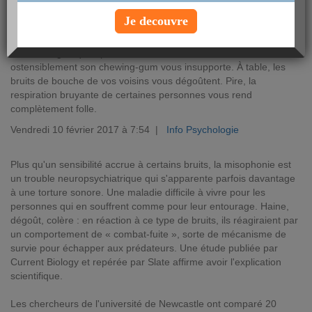
Je decouvre
Votre collègue qui tapote sur son clavier en mâchant
ostensiblement son chewing-gum vous insupporte. À table, les
bruits de bouche de vos voisins vous dégoûtent. Pire, la
respiration bruyante de certaines personnes vous rend
complètement folle.
Vendredi 10 février 2017 à 7:54 |
Info Psychologie
Plus qu'un sensibilité accrue à certains bruits, la misophonie est
un trouble neuropsychiatrique qui s'apparente parfois davantage
à une torture sonore. Une maladie difficile à vivre pour les
personnes qui en souffrent comme pour leur entourage. Haine,
dégoût, colère : en réaction à ce type de bruits, ils réagiraient par
un comportement de « combat-fuite », sorte de mécanisme de
survie pour échapper aux prédateurs. Une étude publiée par
Current Biology et repérée par Slate affirme avoir l'explication
scientifique.
Les chercheurs de l'université de Newcastle ont comparé 20