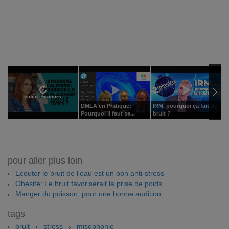
vidéo en cours
DMLA en Pratique:
IRM, pourquoi ça fait du
P
Pourquoi il faut se...
bruit ?
l
pour aller plus loin
Ecouter le bruit de l'eau est un bon anti-stress
Obésité: Le bruit favoriserait la prise de poids
Manger du poisson, pour une bonne audition
tags
bruit
stress
misophonie