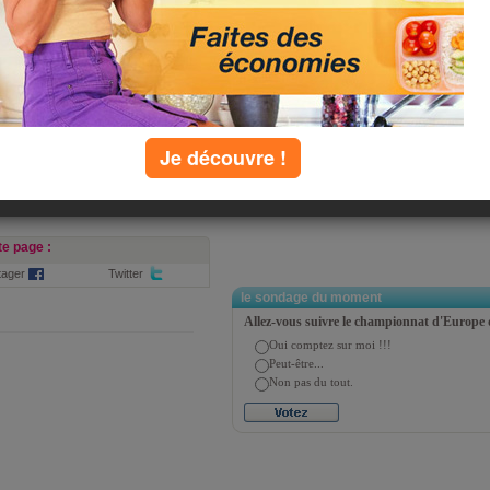
chercher
ie
Q
R
S
T
U
V
W
X
Y
Z
Je découvre !
e page :
tager
Twitter
le sondage du moment
Allez-vous suivre le championnat d'Europe 
Oui comptez sur moi !!!
Peut-être...
Non pas du tout.