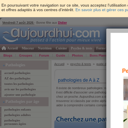
En poursuivant votre navigation sur ce site, vous acceptez l'utilisati
et offres adaptés à vos centres d'intérêt.
En savoir plus et gérer ces 
Vendredi 7 août 2026
- Bonne fête aux
Didier
Accueil
Minceur
Nutrition
Cuisine
Psycho & tests
Forme & santé
Gro
Blogs
Groupes
Forum
Guide
Photos
Bons Plans
Témoign
Accueil
>
psycho & tests
>
guide des pathologies
>
Pathologies
Pe
accueil pathologies
AZ des pathologies
pathologies de A à Z
toutes les pathologies
Il existe de nombreux pathologies: névrose obsessio
avis sur les pathologies
il est difficile d'associer une pathologie à un symp
ajouter une pathologie
chez un proche. Aujourdhui.com a donc regroupé no
trouverez ici classés par ordre alphabétique. l'abéc
Pathologies par âge
aider à comprendre certains comportements pathol
pathologies enfants
pathologies adultes
pathologies
personnes âgées