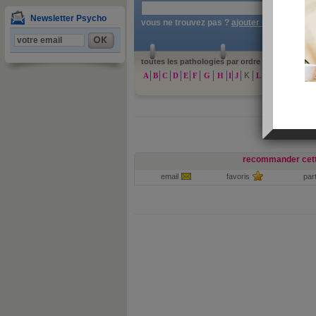
»
re
Newsletter Psycho
vous ne trouvez pas ?
ajouter une patholog
toutes les pathologies par ordre alphabétique :
K
A
B
C
D
E
F
G
H
I
J
L
M
N
O
P
recommander cett
email
favoris
par