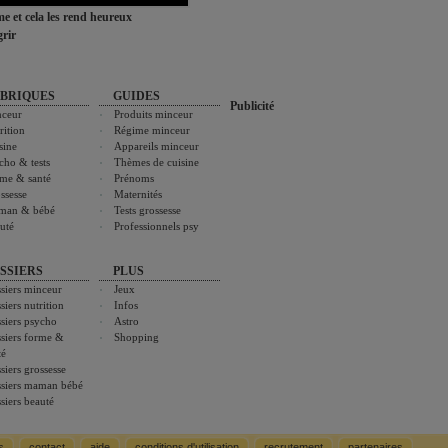
ime et cela les rend heureux
rir
BRIQUES
GUIDES
Publicité
ceur
Produits minceur
rition
Régime minceur
sine
Appareils minceur
cho & tests
Thèmes de cuisine
me & santé
Prénoms
ssesse
Maternités
man & bébé
Tests grossesse
uté
Professionnels psy
SSIERS
PLUS
siers minceur
Jeux
siers nutrition
Infos
siers psycho
Astro
siers forme &
Shopping
té
siers grossesse
siers maman bébé
siers beauté
s
contact
aide
conditions d'utilisation
recrutement
partenaires