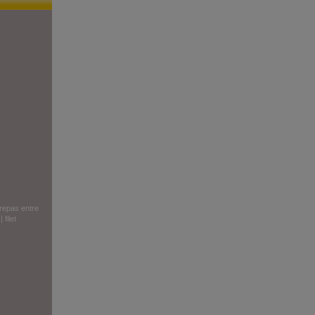
repas entre
|
filet