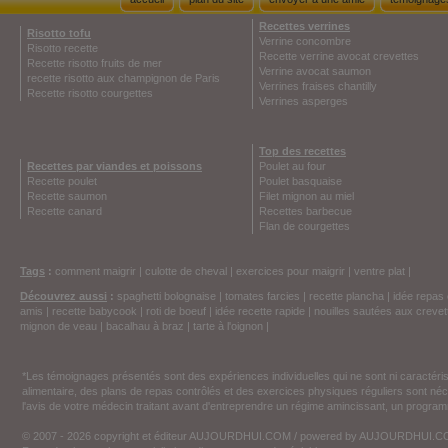
Recettes verrines
Risotto tofu
Verrine concombre
Risotto recette
Recette verrine avocat crevettes
Recette risotto fruits de mer
Verrine avocat saumon
recette risotto aux champignon de Paris
Verrines fraises chantilly
Recette risotto courgettes
Verrines asperges
Top des recettes
Recettes par viandes et poissons
Poulet au four
Recette poulet
Poulet basquaise
Recette saumon
Filet mignon au miel
Recette canard
Recettes barbecue
Flan de courgettes
Tags
:
comment maigrir
|
culotte de cheval
|
exercices pour maigrir
|
ventre plat
|
Découvrez aussi
:
spaghetti bolognaise
|
tomates farcies
|
recette plancha
|
idée repas 
amis
|
recette babycook
|
roti de boeuf
|
idée recette rapide
|
nouilles sautées aux crevet
mignon de veau
|
bacalhau à braz
|
tarte à l'oignon
|
*Les témoignages présentés sont des expériences individuelles qui ne sont ni caractéri
alimentaire, des plans de repas contrôlés et des exercices physiques réguliers sont n
l'avis de votre médecin traitant avant d'entreprendre un régime amincissant, un programm
© 2007 - 2026 copyright et éditeur AUJOURDHUI.COM / powered by AUJOURDHUI.