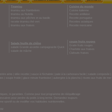
Tiramisu
Cuisine du monde
tiramisu aux framboises
Cuisine italienne
tiramisu au Nutella
Recette antillaise
tiramisu aux pêches et au basilic
Recette portugaise
recette tiramisu thé vert
Recettes asiatiques
tiramisu aux fraises
Recette mexicaine
coupe fruits rouges
Salade feuille de chêne
Gratin fruits rouges
salade Grande assiette campagnarde Quick
Charlotte aux fraises
salade de mâche
Clafoutis fraises
entre amis
|
idée recette
|
sauce à l'échalote
|
pate à la carbonara facile
|
salade composée
|
tes
|
soupe froide
|
glace minute framboise
|
aubergine à la plancha
|
risotto aux fruits de mer
stiques, ni garanties. Comme pour tout programme de rééquilibrage
écessaires pour perdre du poids à long terme. Demandez toujours
e sportif ou de modifier vos habitudes nutritionnelles.
COM