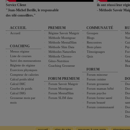
Service Client
ils ont réussi leur rég
"Jean-Michel Berille, le responsable
- Méthode Savoir Maig
des télé-conseillers."
ACCUEIL
PREMIUM
COMMUNAUTÉ
RU
Accueil
Régime Savoir Maigrir
Groupes
Min
Méthode Montignac
Blogs
Nut
Méthode MentalSlim
Rencontres
Cui
COACHING
Méthode Slim Data
Bons plans
Psy
Menus régime
Méthodes Naturelles
Témoignages
For
Liste de courses
Méthode Chrono-
Quiz
Gro
Suivi des mensurations
Géno-Nutrition
Ma
Réglette de régime
Coaching Grossesse
Bea
FORUM
Exercices physiques
Compteur de calories
Forum minceur
FORUM PREMIUM
DO
Calcul poids idéal
Forum cuisine
Calcul IMC
Forum Savoir Maigrir
Forum grossesse
Dos
Courbe de poids
Forum Montignac
Forum maman bébé
Dos
Calcul IMG
Forum MentalSlim
Forum psycho
Dos
Grossesse mois par
Forum SLIM data
Forum forme santé
Dos
mois
Forum beauté
san
Forum communauté
Dos
Dos
Dos
accueil
plan du site
envoyer à une amie
témoignage