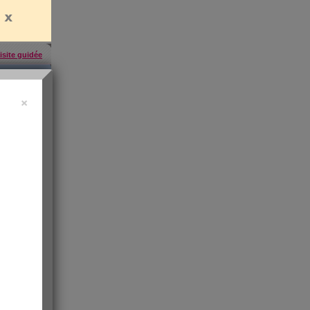
isite guidée
×
'abonner
,
ress KO
"sa santé
ntiment de
 les infos