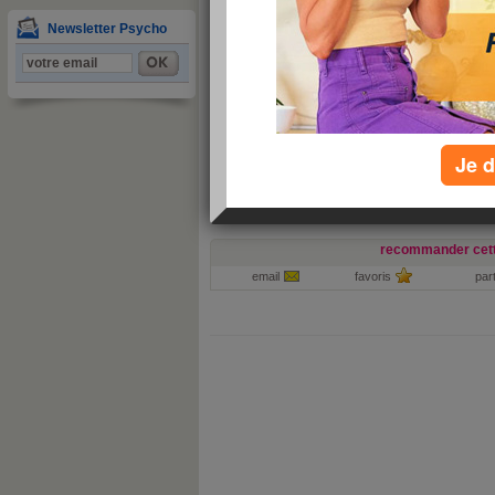
»
re
Newsletter Psycho
vous ne trouvez pas ?
ajouter une patholog
toutes les pathologies par ordre alphabétique :
A
B
C
D
E
F
G
H
I
J
K
L
M
N
O
P
Je d
recommander cett
email
favoris
par