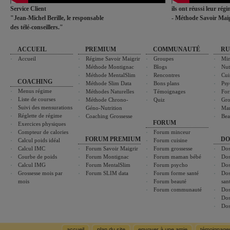
Service Client
ils ont réussi leur rég
"Jean-Michel Berille, le responsable
- Méthode Savoir Maig
des télé-conseillers."
ACCUEIL
PREMIUM
COMMUNAUTÉ
RU
Accueil
Régime Savoir Maigrir
Groupes
Min
Méthode Montignac
Blogs
Nut
Méthode MentalSlim
Rencontres
Cui
COACHING
Méthode Slim Data
Bons plans
Psy
Menus régime
Méthodes Naturelles
Témoignages
For
Liste de courses
Méthode Chrono-
Quiz
Gro
Suivi des mensurations
Géno-Nutrition
Ma
Réglette de régime
Coaching Grossesse
Bea
FORUM
Exercices physiques
Compteur de calories
Forum minceur
FORUM PREMIUM
DO
Calcul poids idéal
Forum cuisine
Calcul IMC
Forum Savoir Maigrir
Forum grossesse
Dos
Courbe de poids
Forum Montignac
Forum maman bébé
Dos
Calcul IMG
Forum MentalSlim
Forum psycho
Dos
Grossesse mois par
Forum SLIM data
Forum forme santé
Dos
mois
Forum beauté
san
Forum communauté
Dos
Dos
Dos
accueil
plan du site
envoyer à une amie
témoignage