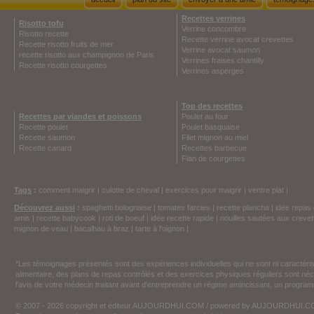
Recettes verrines
Risotto tofu
Verrine concombre
Risotto recette
Recette verrine avocat crevettes
Recette risotto fruits de mer
Verrine avocat saumon
recette risotto aux champignon de Paris
Verrines fraises chantilly
Recette risotto courgettes
Verrines asperges
Top des recettes
Recettes par viandes et poissons
Poulet au four
Recette poulet
Poulet basquaise
Recette saumon
Filet mignon au miel
Recette canard
Recettes barbecue
Flan de courgettes
Tags
:
comment maigrir
|
culotte de cheval
|
exercices pour maigrir
|
ventre plat
|
Découvrez aussi
:
spaghetti bolognaise
|
tomates farcies
|
recette plancha
|
idée repas 
amis
|
recette babycook
|
roti de boeuf
|
idée recette rapide
|
nouilles sautées aux crevet
mignon de veau
|
bacalhau à braz
|
tarte à l'oignon
|
*Les témoignages présentés sont des expériences individuelles qui ne sont ni caractéri
alimentaire, des plans de repas contrôlés et des exercices physiques réguliers sont n
l'avis de votre médecin traitant avant d'entreprendre un régime amincissant, un programm
© 2007 - 2026 copyright et éditeur AUJOURDHUI.COM / powered by AUJOURDHUI.