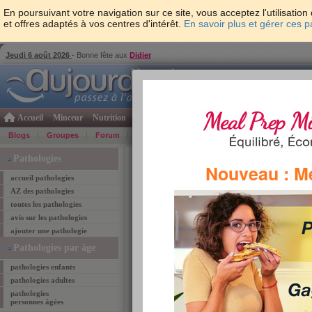
En poursuivant votre navigation sur ce site, vous acceptez l'utilisati
et offres adaptés à vos centres d'intérêt.
En savoir plus et gérer ces 
Jeudi 6 août 2026
- Bonne fête aux
Didier
Accueil
Minceur
Nutrition
Cuisine
Psycho & tests
Forme & santé
Gro
Blogs
Groupes
Forum
Guide
Photos
Bons Plans
Témoign
Accueil
>
psycho & tests
>
guide des pathologies
>
Pathologies
Nouveau : M
accueil pathologies
AZ des pathologies
pathologies de A à Z
toutes les pathologies
Il existe de nombreux pathologies: névrose obsessio
avis sur les pathologies
il est difficile d'associer une pathologie à un symp
ajouter une pathologie
chez un proche. Aujourdhui.com a donc regroupé no
trouverez ici classés par ordre alphabétique. l'abéc
Pathologies par âge
aider à comprendre certains comportements pathol
pathologies enfants
pathologies adultes
pathologies
personnes âgées