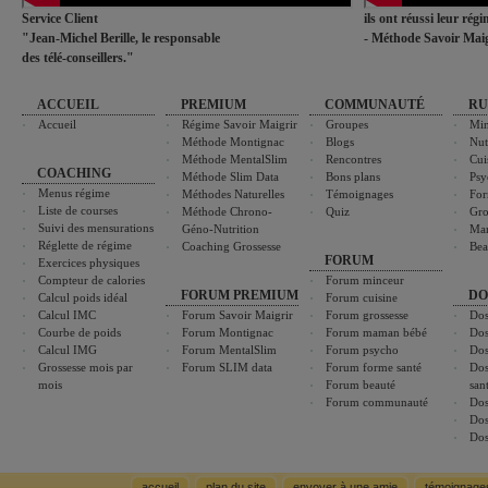
Service Client
ils ont réussi leur rég
"Jean-Michel Berille, le responsable
- Méthode Savoir Maig
des télé-conseillers."
ACCUEIL
PREMIUM
COMMUNAUTÉ
RU
Accueil
Régime Savoir Maigrir
Groupes
Min
Méthode Montignac
Blogs
Nut
Méthode MentalSlim
Rencontres
Cui
COACHING
Méthode Slim Data
Bons plans
Psy
Menus régime
Méthodes Naturelles
Témoignages
For
Liste de courses
Méthode Chrono-
Quiz
Gro
Suivi des mensurations
Géno-Nutrition
Ma
Réglette de régime
Coaching Grossesse
Bea
FORUM
Exercices physiques
Compteur de calories
Forum minceur
FORUM PREMIUM
DO
Calcul poids idéal
Forum cuisine
Calcul IMC
Forum Savoir Maigrir
Forum grossesse
Dos
Courbe de poids
Forum Montignac
Forum maman bébé
Dos
Calcul IMG
Forum MentalSlim
Forum psycho
Dos
Grossesse mois par
Forum SLIM data
Forum forme santé
Dos
mois
Forum beauté
san
Forum communauté
Dos
Dos
Dos
accueil
plan du site
envoyer à une amie
témoignage