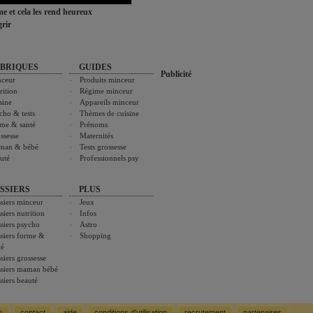
ime et cela les rend heureux
rir
BRIQUES
GUIDES
Publicité
ceur
Produits minceur
rition
Régime minceur
sine
Appareils minceur
cho & tests
Thèmes de cuisine
me & santé
Prénoms
ssesse
Maternités
man & bébé
Tests grossesse
uté
Professionnels psy
SSIERS
PLUS
siers minceur
Jeux
siers nutrition
Infos
siers psycho
Astro
siers forme &
Shopping
té
siers grossesse
siers maman bébé
siers beauté
s
contact
aide
conditions d'utilisation
recrutement
partenaires