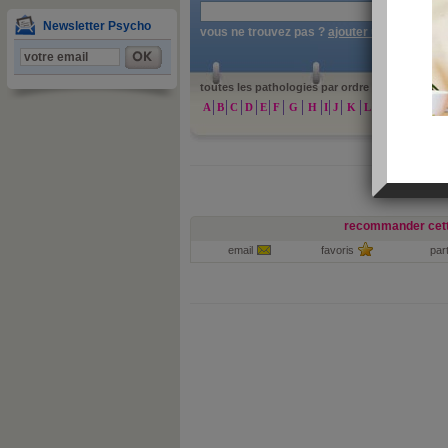
»
re
Newsletter Psycho
vous ne trouvez pas ?
ajouter une patholog
toutes les pathologies par ordre alphabétique :
A
B
C
D
E
F
G
H
I
J
K
L
M
N
O
P
recommander cett
email
favoris
par