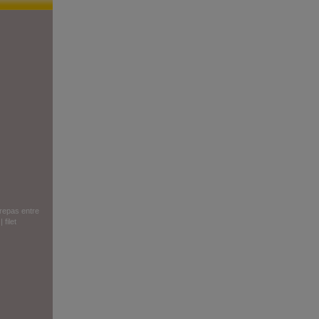
repas entre
|
filet