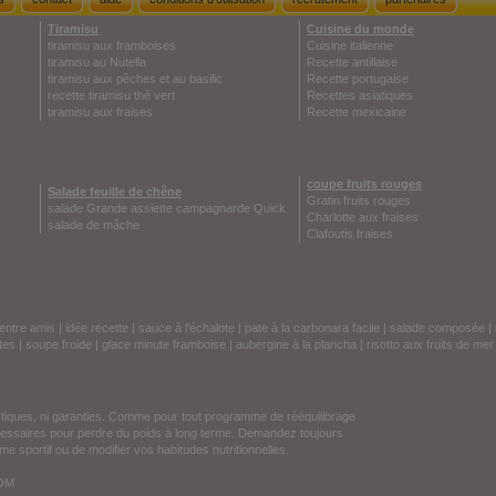
Tiramisu
Cuisine du monde
tiramisu aux framboises
Cuisine italienne
tiramisu au Nutella
Recette antillaise
tiramisu aux pêches et au basilic
Recette portugaise
recette tiramisu thé vert
Recettes asiatiques
tiramisu aux fraises
Recette mexicaine
coupe fruits rouges
Salade feuille de chêne
Gratin fruits rouges
salade Grande assiette campagnarde Quick
Charlotte aux fraises
salade de mâche
Clafoutis fraises
entre amis
|
idée recette
|
sauce à l'échalote
|
pate à la carbonara facile
|
salade composée
|
tes
|
soupe froide
|
glace minute framboise
|
aubergine à la plancha
|
risotto aux fruits de mer
stiques, ni garanties. Comme pour tout programme de rééquilibrage
écessaires pour perdre du poids à long terme. Demandez toujours
e sportif ou de modifier vos habitudes nutritionnelles.
COM