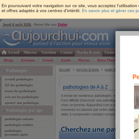
En poursuivant votre navigation sur ce site, vous acceptez l'utilisati
et offres adaptés à vos centres d'intérêt.
En savoir plus et gérer ces 
Jeudi 6 août 2026
- Bonne fête aux
Didier
Accueil
Minceur
Nutrition
Cuisine
Psycho & tests
Forme & santé
Gro
Blogs
Groupes
Forum
Guide
Photos
Bons Plans
Témoign
Accueil
>
psycho & tests
>
guide des pathologies
>
Pathologies
Pe
accueil pathologies
AZ des pathologies
pathologies de A à Z
toutes les pathologies
Il existe de nombreux pathologies: névrose obsessio
avis sur les pathologies
il est difficile d'associer une pathologie à un symp
ajouter une pathologie
chez un proche. Aujourdhui.com a donc regroupé no
trouverez ici classés par ordre alphabétique. l'abéc
Pathologies par âge
aider à comprendre certains comportements pathol
pathologies enfants
pathologies adultes
pathologies
personnes âgées