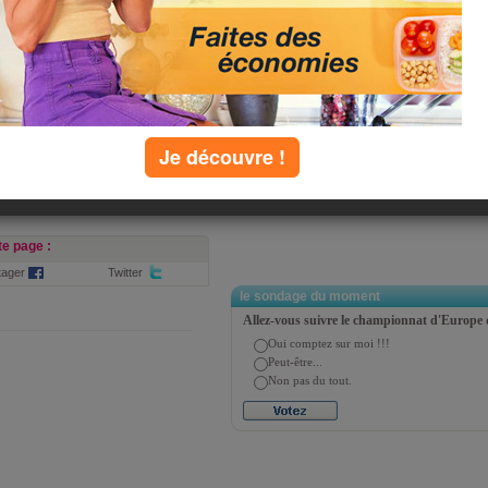
chercher
ie
U
Q
R
S
T
V
W
X
Y
Z
Je découvre !
e page :
tager
Twitter
le sondage du moment
Allez-vous suivre le championnat d'Europe 
Oui comptez sur moi !!!
Peut-être...
Non pas du tout.