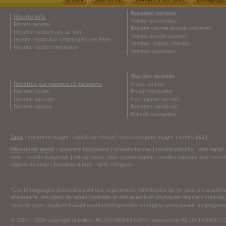
Recettes verrines
Risotto tofu
Verrine concombre
Risotto recette
Recette verrine avocat crevettes
Recette risotto fruits de mer
Verrine avocat saumon
recette risotto aux champignon de Paris
Verrines fraises chantilly
Recette risotto courgettes
Verrines asperges
Top des recettes
Recettes par viandes et poissons
Poulet au four
Recette poulet
Poulet basquaise
Recette saumon
Filet mignon au miel
Recette canard
Recettes barbecue
Flan de courgettes
Tags
:
comment maigrir
|
culotte de cheval
|
exercices pour maigrir
|
ventre plat
|
Découvrez aussi
:
spaghetti bolognaise
|
tomates farcies
|
recette plancha
|
idée repas 
amis
|
recette babycook
|
roti de boeuf
|
idée recette rapide
|
nouilles sautées aux crevet
mignon de veau
|
bacalhau à braz
|
tarte à l'oignon
|
*Les témoignages présentés sont des expériences individuelles qui ne sont ni caractéri
alimentaire, des plans de repas contrôlés et des exercices physiques réguliers sont n
l'avis de votre médecin traitant avant d'entreprendre un régime amincissant, un programm
© 2007 - 2026 copyright et éditeur AUJOURDHUI.COM / powered by AUJOURDHUI.