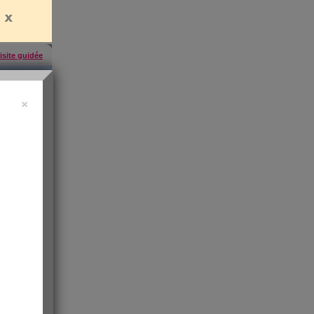
isite guidée
×
'abonner
,
ress KO
"sa santé
ntiment de
 les infos