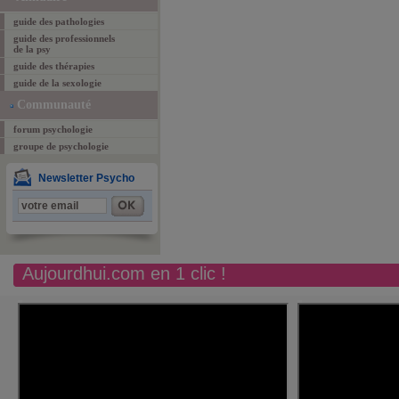
guide des pathologies
guide des professionnels
de la psy
guide des thérapies
guide de la sexologie
Communauté
forum psychologie
groupe de psychologie
Newsletter Psycho
Aujourdhui.com en 1 clic !