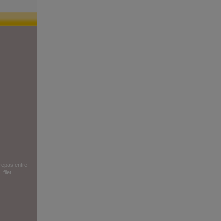
repas entre
|
filet