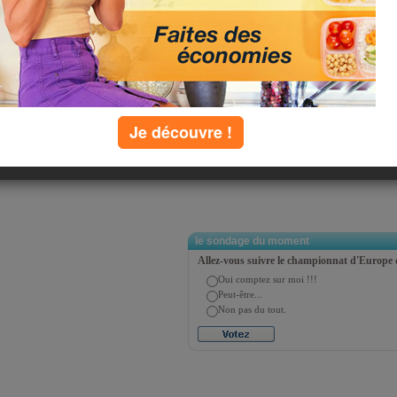
iera | précédent | suivant | dernier
e page :
tager
Twitter
Je découvre !
le sondage du moment
Allez-vous suivre le championnat d'Europe 
Oui comptez sur moi !!!
Peut-être...
Non pas du tout.