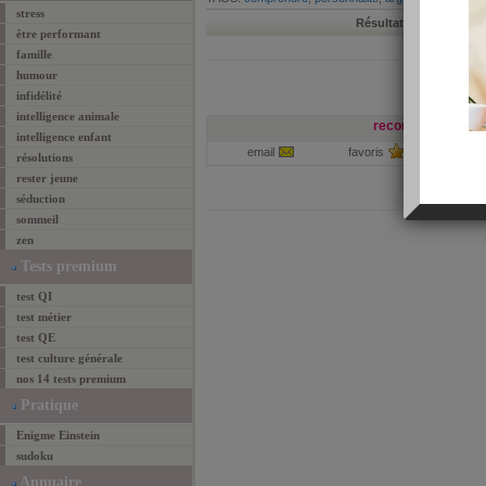
stress
Résultats 1-1 de 1
prem
être performant
famille
humour
infidélité
intelligence animale
recommander cett
intelligence enfant
email
favoris
par
résolutions
rester jeune
séduction
sommeil
zen
Tests premium
test QI
test métier
test QE
test culture générale
nos 14 tests premium
Pratique
Enigme Einstein
sudoku
Annuaire