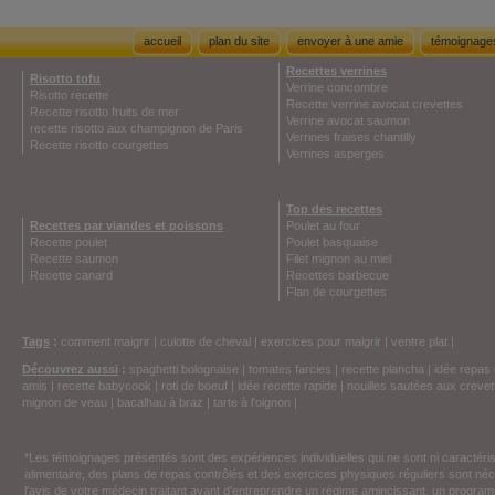
accueil
plan du site
envoyer à une amie
témoignage
Recettes verrines
Risotto tofu
Verrine concombre
Risotto recette
Recette verrine avocat crevettes
Recette risotto fruits de mer
Verrine avocat saumon
recette risotto aux champignon de Paris
Verrines fraises chantilly
Recette risotto courgettes
Verrines asperges
Top des recettes
Recettes par viandes et poissons
Poulet au four
Recette poulet
Poulet basquaise
Recette saumon
Filet mignon au miel
Recette canard
Recettes barbecue
Flan de courgettes
Tags
:
comment maigrir
|
culotte de cheval
|
exercices pour maigrir
|
ventre plat
|
Découvrez aussi
:
spaghetti bolognaise
|
tomates farcies
|
recette plancha
|
idée repas 
amis
|
recette babycook
|
roti de boeuf
|
idée recette rapide
|
nouilles sautées aux crevet
mignon de veau
|
bacalhau à braz
|
tarte à l'oignon
|
*Les témoignages présentés sont des expériences individuelles qui ne sont ni caractéri
alimentaire, des plans de repas contrôlés et des exercices physiques réguliers sont n
l'avis de votre médecin traitant avant d'entreprendre un régime amincissant, un programm