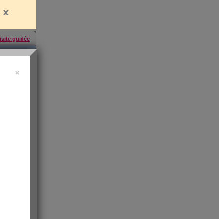
isite guidée
×
'abonner
,
ress KO
"sa santé
ntiment de
 les infos