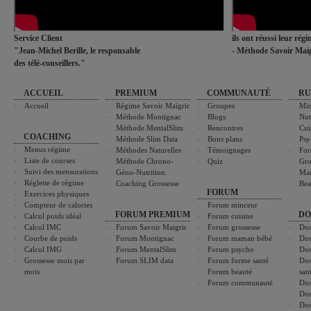
Service Client
ils ont réussi leur rég
"Jean-Michel Berille, le responsable
- Méthode Savoir Maig
des télé-conseillers."
ACCUEIL
PREMIUM
COMMUNAUTÉ
RU
Accueil
Régime Savoir Maigrir
Groupes
Min
Méthode Montignac
Blogs
Nut
Méthode MentalSlim
Rencontres
Cui
COACHING
Méthode Slim Data
Bons plans
Psy
Menus régime
Méthodes Naturelles
Témoignages
For
Liste de courses
Méthode Chrono-
Quiz
Gro
Suivi des mensurations
Géno-Nutrition
Ma
Réglette de régime
Coaching Grossesse
Bea
FORUM
Exercices physiques
Compteur de calories
Forum minceur
FORUM PREMIUM
DO
Calcul poids idéal
Forum cuisine
Calcul IMC
Forum Savoir Maigrir
Forum grossesse
Dos
Courbe de poids
Forum Montignac
Forum maman bébé
Dos
Calcul IMG
Forum MentalSlim
Forum psycho
Dos
Grossesse mois par
Forum SLIM data
Forum forme santé
Dos
mois
Forum beauté
san
Forum communauté
Dos
Dos
Dos