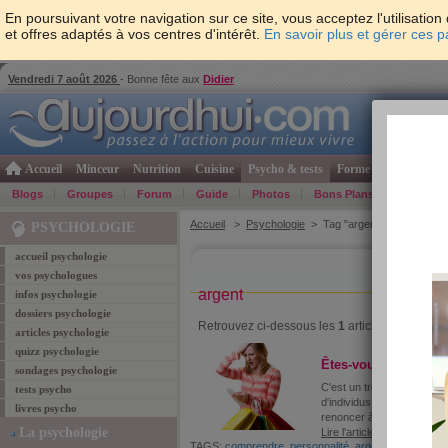
En poursuivant votre navigation sur ce site, vous acceptez l'utilisati
et offres adaptés à vos centres d'intérêt.
En savoir plus et gérer ces 
Vendredi 7 août 2026
- Bonne fête aux
Didier
Accueil
Minceur
Nutrition
Cuisine
Psycho & tests
Forme & santé
Gro
Blogs
Groupes
Forum
Guide
Photos
Bons Plans
Témoign
Accueil
>
Psychologie
> Tag "argent"
PSYCHOLOGIE
accueil psychologie
vos psychologues
argent
infos psychologie
dossiers psychologie
Retrouvez ci-dessous les
1
article coresponda
articles psychologie
quizz psychologie
Êtes-vous un achete
sondages psychologie
C'est un trouble de la per
tests psycho
d'individus: l'achat compul
livres psycho
renoncer à dépenser l'arge
La psychologie
Lire l'article
TAGS:
comprendre
,
personnalité
,
argent
,
habitude
,
s