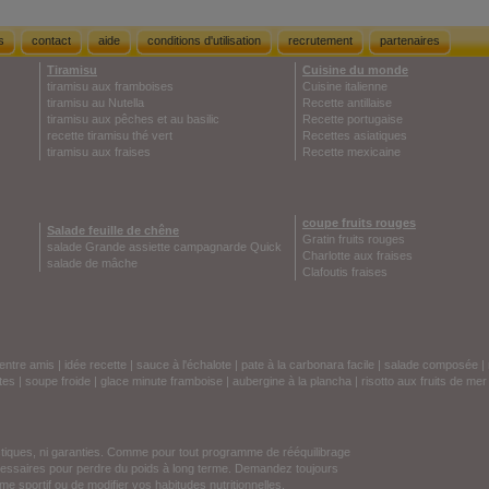
s
contact
aide
conditions d'utilisation
recrutement
partenaires
Tiramisu
Cuisine du monde
tiramisu aux framboises
Cuisine italienne
tiramisu au Nutella
Recette antillaise
tiramisu aux pêches et au basilic
Recette portugaise
recette tiramisu thé vert
Recettes asiatiques
tiramisu aux fraises
Recette mexicaine
coupe fruits rouges
Salade feuille de chêne
Gratin fruits rouges
salade Grande assiette campagnarde Quick
Charlotte aux fraises
salade de mâche
Clafoutis fraises
entre amis
|
idée recette
|
sauce à l'échalote
|
pate à la carbonara facile
|
salade composée
|
tes
|
soupe froide
|
glace minute framboise
|
aubergine à la plancha
|
risotto aux fruits de mer
stiques, ni garanties. Comme pour tout programme de rééquilibrage
écessaires pour perdre du poids à long terme. Demandez toujours
e sportif ou de modifier vos habitudes nutritionnelles.