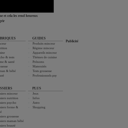
ime et cela les rend heureux
rir
BRIQUES
GUIDES
Publicité
ceur
Produits minceur
rition
Régime minceur
sine
Appareils minceur
cho & tests
Thèmes de cuisine
me & santé
Prénoms
ssesse
Maternités
man & bébé
Tests grossesse
uté
Professionnels psy
SSIERS
PLUS
siers minceur
Jeux
siers nutrition
Infos
siers psycho
Astro
siers forme &
Shopping
té
siers grossesse
siers maman bébé
siers beauté