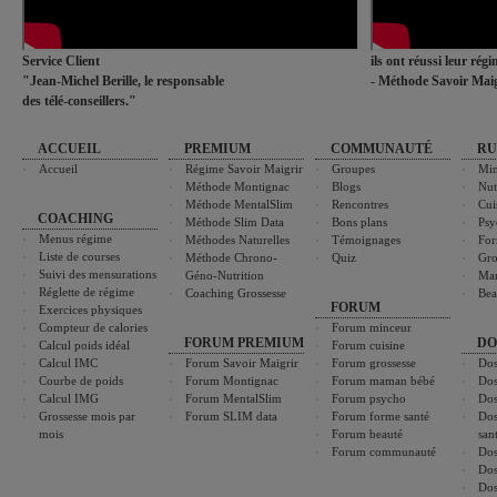
Service Client
ils ont réussi leur rég
"Jean-Michel Berille, le responsable
- Méthode Savoir Maig
des télé-conseillers."
ACCUEIL
PREMIUM
COMMUNAUTÉ
RU
Accueil
Régime Savoir Maigrir
Groupes
Min
Méthode Montignac
Blogs
Nut
Méthode MentalSlim
Rencontres
Cui
COACHING
Méthode Slim Data
Bons plans
Psy
Menus régime
Méthodes Naturelles
Témoignages
For
Liste de courses
Méthode Chrono-
Quiz
Gro
Suivi des mensurations
Géno-Nutrition
Ma
Réglette de régime
Coaching Grossesse
Bea
FORUM
Exercices physiques
Compteur de calories
Forum minceur
FORUM PREMIUM
DO
Calcul poids idéal
Forum cuisine
Calcul IMC
Forum Savoir Maigrir
Forum grossesse
Dos
Courbe de poids
Forum Montignac
Forum maman bébé
Dos
Calcul IMG
Forum MentalSlim
Forum psycho
Dos
Grossesse mois par
Forum SLIM data
Forum forme santé
Dos
mois
Forum beauté
san
Forum communauté
Dos
Dos
Dos