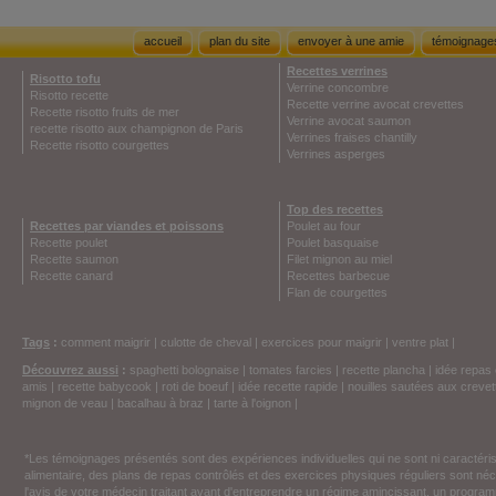
accueil
plan du site
envoyer à une amie
témoignage
Recettes verrines
Risotto tofu
Verrine concombre
Risotto recette
Recette verrine avocat crevettes
Recette risotto fruits de mer
Verrine avocat saumon
recette risotto aux champignon de Paris
Verrines fraises chantilly
Recette risotto courgettes
Verrines asperges
Top des recettes
Recettes par viandes et poissons
Poulet au four
Recette poulet
Poulet basquaise
Recette saumon
Filet mignon au miel
Recette canard
Recettes barbecue
Flan de courgettes
Tags
:
comment maigrir
|
culotte de cheval
|
exercices pour maigrir
|
ventre plat
|
Découvrez aussi
:
spaghetti bolognaise
|
tomates farcies
|
recette plancha
|
idée repas 
amis
|
recette babycook
|
roti de boeuf
|
idée recette rapide
|
nouilles sautées aux crevet
mignon de veau
|
bacalhau à braz
|
tarte à l'oignon
|
*Les témoignages présentés sont des expériences individuelles qui ne sont ni caractéri
alimentaire, des plans de repas contrôlés et des exercices physiques réguliers sont n
l'avis de votre médecin traitant avant d'entreprendre un régime amincissant, un programm