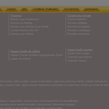
s
contact
aide
conditions d'utilisation
recrutement
partenaires
Tiramisu
Cuisine du monde
tiramisu aux framboises
Cuisine italienne
tiramisu au Nutella
Recette antillaise
tiramisu aux pêches et au basilic
Recette portugaise
recette tiramisu thé vert
Recettes asiatiques
tiramisu aux fraises
Recette mexicaine
coupe fruits rouges
Salade feuille de chêne
Gratin fruits rouges
salade Grande assiette campagnarde Quick
Charlotte aux fraises
salade de mâche
Clafoutis fraises
entre amis
|
idée recette
|
sauce à l'échalote
|
pate à la carbonara facile
|
salade composée
|
tes
|
soupe froide
|
glace minute framboise
|
aubergine à la plancha
|
risotto aux fruits de mer
stiques, ni garanties. Comme pour tout programme de rééquilibrage
écessaires pour perdre du poids à long terme. Demandez toujours
e sportif ou de modifier vos habitudes nutritionnelles.