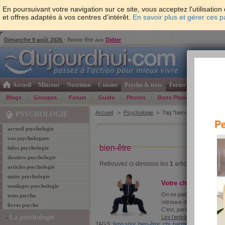
En poursuivant votre navigation sur ce site, vous acceptez l'utilisati
et offres adaptés à vos centres d'intérêt.
En savoir plus et gérer ces 
Dimanche 9 août 2026
- Bonne fête aux
Didier
Accueil
Minceur
Nutrition
Cuisine
Psycho & tests
Forme & santé
Gro
Blogs
Groupes
Forum
Guide
Photos
Bons Plans
Témoign
Accueil
>
Psychologie
> Tag "bien-être"
PSYCHOLOGIE
Pe
accueil psychologie
vos psychologues
bien-être
infos psychologie
dossiers psychologie
Retrouvez ci-dessous les
1
article coresponda
articles psychologie
quizz psychologie
Votre chi est-il har
sondages psychologie
On ne parle plus que du chi
tests psycho
retrouve dans le yoga, l'a
livres psycho
C'est, paraît-il, le secret d
La psychologie
Lire l'article
TAGS:
feng shui
,
bien-être
,
chi
,
harmonie
,
yoga