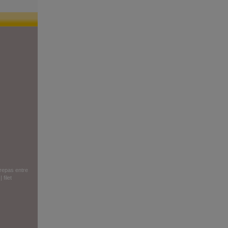
repas entre
|
filet