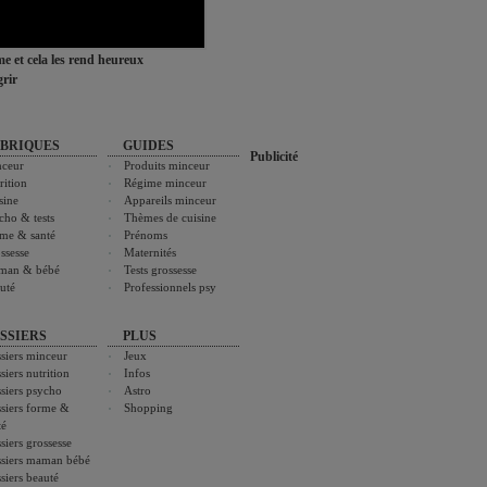
ime et cela les rend heureux
rir
BRIQUES
GUIDES
Publicité
ceur
Produits minceur
rition
Régime minceur
sine
Appareils minceur
cho & tests
Thèmes de cuisine
me & santé
Prénoms
ssesse
Maternités
man & bébé
Tests grossesse
uté
Professionnels psy
SSIERS
PLUS
siers minceur
Jeux
siers nutrition
Infos
siers psycho
Astro
siers forme &
Shopping
té
siers grossesse
siers maman bébé
siers beauté