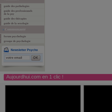
guide des pathologies
guide des professionnels
de la psy
guide des thérapies
guide de la sexologie
Communauté
forum psychologie
groupe de psychologie
Newsletter Psycho
Aujourdhui.com en 1 clic !