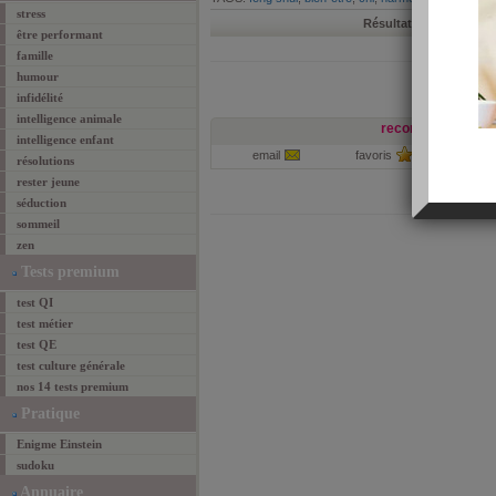
stress
Résultats 1-1 de 1
prem
être performant
famille
humour
infidélité
intelligence animale
recommander cett
intelligence enfant
email
favoris
par
résolutions
rester jeune
séduction
sommeil
zen
Tests premium
test QI
test métier
test QE
test culture générale
nos 14 tests premium
Pratique
Enigme Einstein
sudoku
Annuaire