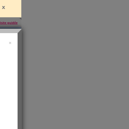
isite guidée
×
'abonner
,
ress KO
"sa santé
ntiment de
 les infos