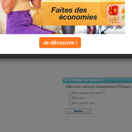
iera | précédent | suivant | dernier
e page :
Je découvre !
tager
Twitter
le sondage du moment
Allez-vous suivre le championnat d'Europe 
Oui comptez sur moi !!!
Peut-être...
Non pas du tout.