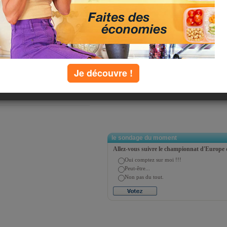
iera | précédent | suivant | dernier
e page :
Je découvre !
tager
Twitter
le sondage du moment
Allez-vous suivre le championnat d'Europe 
Oui comptez sur moi !!!
Peut-être...
Non pas du tout.