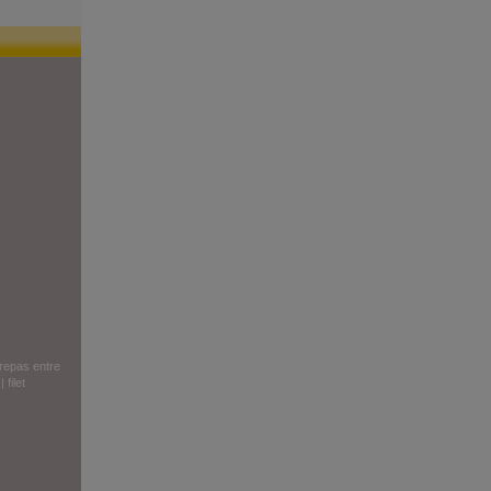
repas entre
|
filet