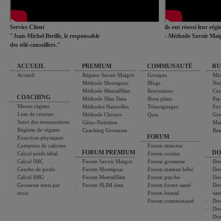
Service Client
ils ont réussi leur rég
"Jean-Michel Berille, le responsable
- Méthode Savoir Maig
des télé-conseillers."
ACCUEIL
PREMIUM
COMMUNAUTÉ
RU
Accueil
Régime Savoir Maigrir
Groupes
Min
Méthode Montignac
Blogs
Nut
Méthode MentalSlim
Rencontres
Cui
COACHING
Méthode Slim Data
Bons plans
Psy
Menus régime
Méthodes Naturelles
Témoignages
For
Liste de courses
Méthode Chrono-
Quiz
Gro
Suivi des mensurations
Géno-Nutrition
Ma
Réglette de régime
Coaching Grossesse
Bea
FORUM
Exercices physiques
Compteur de calories
Forum minceur
FORUM PREMIUM
DO
Calcul poids idéal
Forum cuisine
Calcul IMC
Forum Savoir Maigrir
Forum grossesse
Dos
Courbe de poids
Forum Montignac
Forum maman bébé
Dos
Calcul IMG
Forum MentalSlim
Forum psycho
Dos
Grossesse mois par
Forum SLIM data
Forum forme santé
Dos
mois
Forum beauté
san
Forum communauté
Dos
Dos
Dos