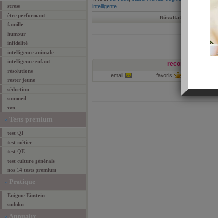
stress
intelligente
être performant
Résultats 1-1 de 1
prem
famille
humour
infidélité
intelligence animale
intelligence enfant
recommander cett
résolutions
email
favoris
par
rester jeune
séduction
sommeil
zen
Tests premium
test QI
test métier
test QE
test culture générale
nos 14 tests premium
Pratique
Enigme Einstein
sudoku
Annuaire