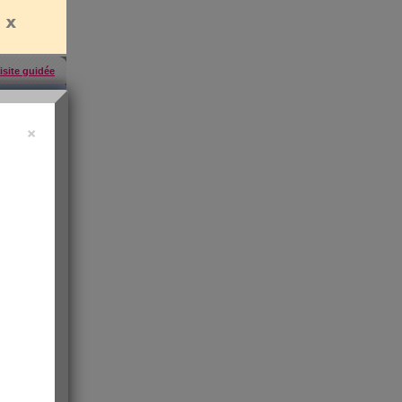
isite guidée
×
'abonner
,
ress KO
"sa santé
ntiment de
 les infos