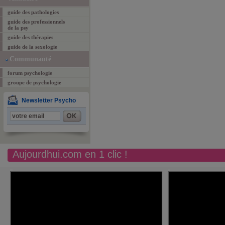
guide des pathologies
guide des professionnels
de la psy
guide des thérapies
guide de la sexologie
Communauté
forum psychologie
groupe de psychologie
Newsletter Psycho
Aujourdhui.com en 1 clic !