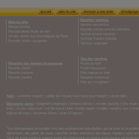
accueil
plan du site
envoyer à une amie
témoignage
Recettes verrines
Risotto tofu
Verrine concombre
Risotto recette
Recette verrine avocat crevettes
Recette risotto fruits de mer
Verrine avocat saumon
recette risotto aux champignon de Paris
Verrines fraises chantilly
Recette risotto courgettes
Verrines asperges
Top des recettes
Recettes par viandes et poissons
Poulet au four
Recette poulet
Poulet basquaise
Recette saumon
Filet mignon au miel
Recette canard
Recettes barbecue
Flan de courgettes
Tags
:
comment maigrir
|
culotte de cheval
|
exercices pour maigrir
|
ventre plat
|
Découvrez aussi
:
spaghetti bolognaise
|
tomates farcies
|
recette plancha
|
idée repas 
amis
|
recette babycook
|
roti de boeuf
|
idée recette rapide
|
nouilles sautées aux crevet
mignon de veau
|
bacalhau à braz
|
tarte à l'oignon
|
*Les témoignages présentés sont des expériences individuelles qui ne sont ni caractéri
alimentaire, des plans de repas contrôlés et des exercices physiques réguliers sont n
l'avis de votre médecin traitant avant d'entreprendre un régime amincissant, un programm