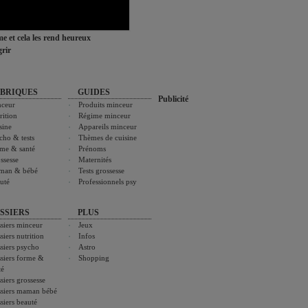
ime et cela les rend heureux
rir
BRIQUES
GUIDES
Publicité
ceur
Produits minceur
rition
Régime minceur
sine
Appareils minceur
cho & tests
Thèmes de cuisine
me & santé
Prénoms
ssesse
Maternités
man & bébé
Tests grossesse
uté
Professionnels psy
SSIERS
PLUS
siers minceur
Jeux
siers nutrition
Infos
siers psycho
Astro
siers forme &
Shopping
té
siers grossesse
siers maman bébé
siers beauté