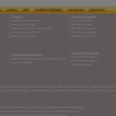
s
contact
aide
conditions d'utilisation
recrutement
partenaires
Tiramisu
Cuisine du monde
tiramisu aux framboises
Cuisine italienne
tiramisu au Nutella
Recette antillaise
tiramisu aux pêches et au basilic
Recette portugaise
recette tiramisu thé vert
Recettes asiatiques
tiramisu aux fraises
Recette mexicaine
coupe fruits rouges
Salade feuille de chêne
Gratin fruits rouges
salade Grande assiette campagnarde Quick
Charlotte aux fraises
salade de mâche
Clafoutis fraises
entre amis
|
idée recette
|
sauce à l'échalote
|
pate à la carbonara facile
|
salade composée
|
tes
|
soupe froide
|
glace minute framboise
|
aubergine à la plancha
|
risotto aux fruits de mer
stiques, ni garanties. Comme pour tout programme de rééquilibrage
écessaires pour perdre du poids à long terme. Demandez toujours
e sportif ou de modifier vos habitudes nutritionnelles.