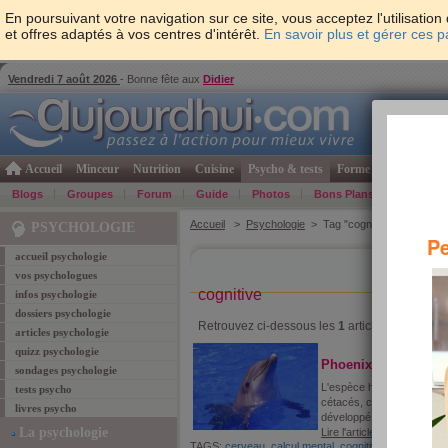
En poursuivant votre navigation sur ce site, vous acceptez l'utilisati
et offres adaptés à vos centres d'intérêt.
En savoir plus et gérer ces 
Vendredi 7 août 2026
- Bonne fête aux
Didier
Accueil
Minceur
Nutrition
Cuisine
Psycho & tests
Forme & santé
Gro
Blogs
Groupes
Forum
Guide
Photos
Bons Plans
Témoign
Accueil
>
Psychologie
> Tag "cognitive"
PSYCHOLOGIE
Pe
accueil psychologie
vos psychologues
cognitive
infos psychologie
dossiers psychologie
Retrouvez ci-dessous les
1
article coresponda
articles psychologie
quizz psychologie
Phoenix, le dauphin 
sondages psychologie
L'espèce humaine ne serait 
tests psycho
cétacés, comme le dauphi
livres psycho
développé que l'homme.
La psychologie
Lire l'article
TAGS:
cerveau
,
calcul mental
,
cognitive
,
compréhens