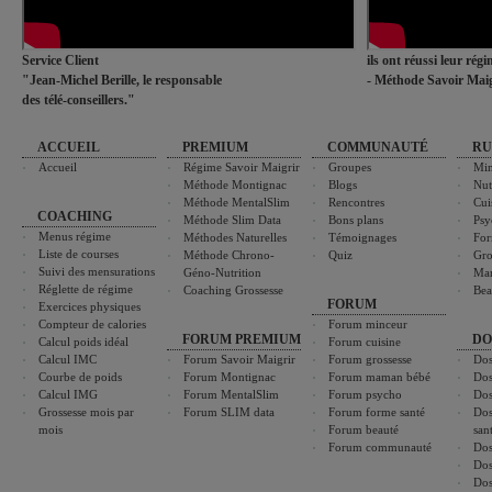
Service Client
ils ont réussi leur rég
"Jean-Michel Berille, le responsable
- Méthode Savoir Maig
des télé-conseillers."
ACCUEIL
PREMIUM
COMMUNAUTÉ
RU
Accueil
Régime Savoir Maigrir
Groupes
Min
Méthode Montignac
Blogs
Nut
Méthode MentalSlim
Rencontres
Cui
COACHING
Méthode Slim Data
Bons plans
Psy
Menus régime
Méthodes Naturelles
Témoignages
For
Liste de courses
Méthode Chrono-
Quiz
Gro
Suivi des mensurations
Géno-Nutrition
Ma
Réglette de régime
Coaching Grossesse
Bea
FORUM
Exercices physiques
Compteur de calories
Forum minceur
FORUM PREMIUM
DO
Calcul poids idéal
Forum cuisine
Calcul IMC
Forum Savoir Maigrir
Forum grossesse
Dos
Courbe de poids
Forum Montignac
Forum maman bébé
Dos
Calcul IMG
Forum MentalSlim
Forum psycho
Dos
Grossesse mois par
Forum SLIM data
Forum forme santé
Dos
mois
Forum beauté
san
Forum communauté
Dos
Dos
Dos