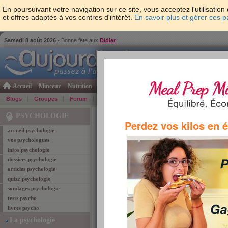
En poursuivant votre navigation sur ce site, vous acceptez l'utilisati
et offres adaptés à vos centres d'intérêt.
En savoir plus et gérer ces 
Samedi 8 août 2026
- Bonne fête aux
Didier
Accueil
Minceur
Nutrition
Cuisine
Psycho & tests
Forme & santé
Gro
Blogs
Groupes
Forum
Guide
Photos
Bons Plans
Témoign
Accueil
>
Psychologie
> Tag "confiance"
PSYCHOLOGIE
Perdez vos kilos en 
accueil psychologie
vos psychologues
confiance
infos psychologie
dossiers psychologie
Retrouvez ci-dessous les
1
article coresponda
articles psychologie
quizz psychologie
Comment influencer 
sondages psychologie
Rien ne sert de se lamente
tests psycho
dans la vie. On peut infl
livres psycho
le comportement adéquat.
La psychologie
en général ?
Lire l'article