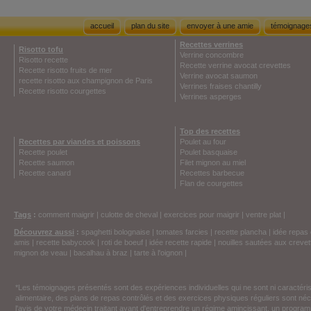
accueil
plan du site
envoyer à une amie
témoignage
Recettes verrines
Risotto tofu
Verrine concombre
Risotto recette
Recette verrine avocat crevettes
Recette risotto fruits de mer
Verrine avocat saumon
recette risotto aux champignon de Paris
Verrines fraises chantilly
Recette risotto courgettes
Verrines asperges
Top des recettes
Recettes par viandes et poissons
Poulet au four
Recette poulet
Poulet basquaise
Recette saumon
Filet mignon au miel
Recette canard
Recettes barbecue
Flan de courgettes
Tags
:
comment maigrir
|
culotte de cheval
|
exercices pour maigrir
|
ventre plat
|
Découvrez aussi
:
spaghetti bolognaise
|
tomates farcies
|
recette plancha
|
idée repas 
amis
|
recette babycook
|
roti de boeuf
|
idée recette rapide
|
nouilles sautées aux crevet
mignon de veau
|
bacalhau à braz
|
tarte à l'oignon
|
*Les témoignages présentés sont des expériences individuelles qui ne sont ni caractéri
alimentaire, des plans de repas contrôlés et des exercices physiques réguliers sont n
l'avis de votre médecin traitant avant d'entreprendre un régime amincissant, un programm