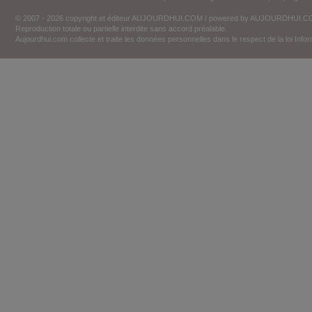
© 2007 - 2026 copyright et éditeur AUJOURDHUI.COM / powered by AUJOURDHUI.
Reproduction totale ou partielle interdite sans accord préalable.
Aujourdhui.com collecte et traite les données personnelles dans le respect de la loi Inf