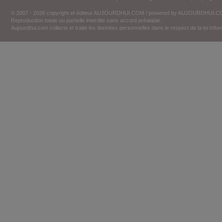
© 2007 - 2026 copyright et éditeur AUJOURDHUI.COM / powered by AUJOURDHUI.
Reproduction totale ou partielle interdite sans accord préalable.
Aujourdhui.com collecte et traite les données personnelles dans le respect de la loi Inf