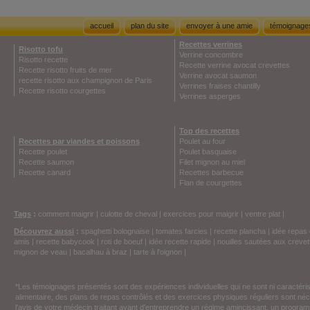
accueil
plan du site
envoyer à une amie
témoignage
Recettes verrines
Risotto tofu
Verrine concombre
Risotto recette
Recette verrine avocat crevettes
Recette risotto fruits de mer
Verrine avocat saumon
recette risotto aux champignon de Paris
Verrines fraises chantilly
Recette risotto courgettes
Verrines asperges
Top des recettes
Recettes par viandes et poissons
Poulet au four
Recette poulet
Poulet basquaise
Recette saumon
Filet mignon au miel
Recette canard
Recettes barbecue
Flan de courgettes
Tags
:
comment maigrir
|
culotte de cheval
|
exercices pour maigrir
|
ventre plat
|
Découvrez aussi
:
spaghetti bolognaise
|
tomates farcies
|
recette plancha
|
idée repas 
amis
|
recette babycook
|
roti de boeuf
|
idée recette rapide
|
nouilles sautées aux crevet
mignon de veau
|
bacalhau à braz
|
tarte à l'oignon
|
*Les témoignages présentés sont des expériences individuelles qui ne sont ni caractéri
alimentaire, des plans de repas contrôlés et des exercices physiques réguliers sont n
l'avis de votre médecin traitant avant d'entreprendre un régime amincissant, un programm