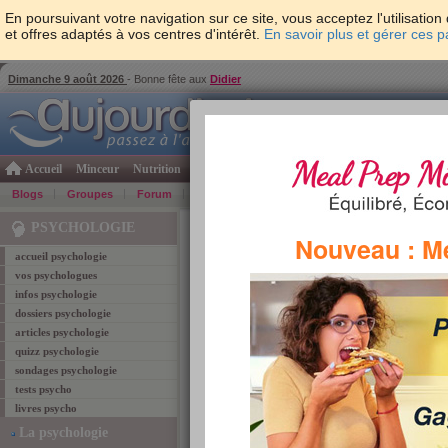
En poursuivant votre navigation sur ce site, vous acceptez l'utilisati
et offres adaptés à vos centres d'intérêt.
En savoir plus et gérer ces 
Dimanche 9 août 2026
- Bonne fête aux
Didier
Accueil
Minceur
Nutrition
Cuisine
Psycho & tests
Forme & santé
Gro
Blogs
Groupes
Forum
Guide
Photos
Bons Plans
Témoign
Accueil
>
Psychologie
> Tag "effort"
PSYCHOLOGIE
Nouveau : M
accueil psychologie
vos psychologues
effort
infos psychologie
dossiers psychologie
Retrouvez ci-dessous les
1
article coresponda
articles psychologie
quizz psychologie
Enfance malheureus
sondages psychologie
La plupart des gens qui c
tests psycho
d'adulte se sont battus lor
livres psycho
conclusions de deux psyc
La psychologie
Lire l'article
TAGS:
enfant
,
personnalité
,
vie
,
effort