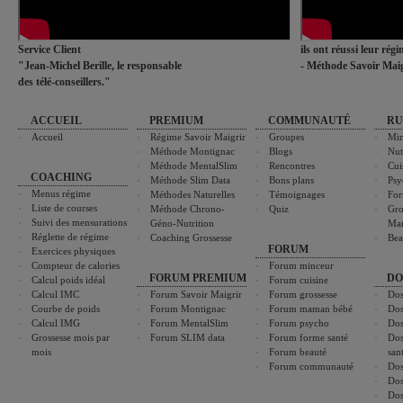
Service Client
ils ont réussi leur rég
"Jean-Michel Berille, le responsable
- Méthode Savoir Maig
des télé-conseillers."
ACCUEIL
PREMIUM
COMMUNAUTÉ
RU
Accueil
Régime Savoir Maigrir
Groupes
Min
Méthode Montignac
Blogs
Nut
Méthode MentalSlim
Rencontres
Cui
COACHING
Méthode Slim Data
Bons plans
Psy
Menus régime
Méthodes Naturelles
Témoignages
For
Liste de courses
Méthode Chrono-
Quiz
Gro
Suivi des mensurations
Géno-Nutrition
Ma
Réglette de régime
Coaching Grossesse
Bea
FORUM
Exercices physiques
Compteur de calories
Forum minceur
FORUM PREMIUM
DO
Calcul poids idéal
Forum cuisine
Calcul IMC
Forum Savoir Maigrir
Forum grossesse
Dos
Courbe de poids
Forum Montignac
Forum maman bébé
Dos
Calcul IMG
Forum MentalSlim
Forum psycho
Dos
Grossesse mois par
Forum SLIM data
Forum forme santé
Dos
mois
Forum beauté
san
Forum communauté
Dos
Dos
Dos