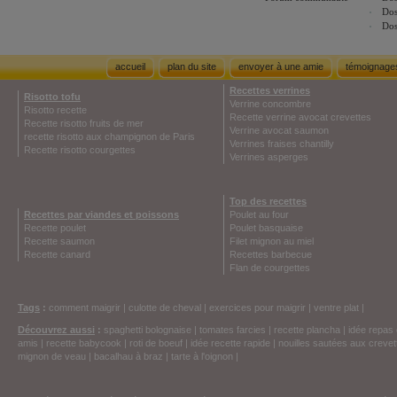
Dos
Dos
accueil
plan du site
envoyer à une amie
témoignage
Recettes verrines
Risotto tofu
Verrine concombre
Risotto recette
Recette verrine avocat crevettes
Recette risotto fruits de mer
Verrine avocat saumon
recette risotto aux champignon de Paris
Verrines fraises chantilly
Recette risotto courgettes
Verrines asperges
Top des recettes
Recettes par viandes et poissons
Poulet au four
Recette poulet
Poulet basquaise
Recette saumon
Filet mignon au miel
Recette canard
Recettes barbecue
Flan de courgettes
Tags
:
comment maigrir
|
culotte de cheval
|
exercices pour maigrir
|
ventre plat
|
Découvrez aussi
:
spaghetti bolognaise
|
tomates farcies
|
recette plancha
|
idée repas 
amis
|
recette babycook
|
roti de boeuf
|
idée recette rapide
|
nouilles sautées aux crevet
mignon de veau
|
bacalhau à braz
|
tarte à l'oignon
|