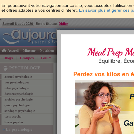
En poursuivant votre navigation sur ce site, vous acceptez l'utilisati
et offres adaptés à vos centres d'intérêt.
En savoir plus et gérer ces 
Samedi 8 août 2026
- Bonne fête aux
Didier
Accueil
Minceur
Nutrition
Cuisine
Psycho & tests
Forme & santé
Gro
Blogs
Groupes
Forum
Guide
Photos
Bons Plans
Témoign
Accueil
>
Psychologie
> Tag "intelligents"
PSYCHOLOGIE
Perdez vos kilos en 
accueil psychologie
vos psychologues
intelligents
infos psychologie
dossiers psychologie
Retrouvez ci-dessous les
3
articles corespond
articles psychologie
quizz psychologie
Starlet, artiste-pein
sondages psychologie
Les éléphants font partie 
tests psycho
monde. Certains d'entre e
livres psycho
comme Starlet, dont les pei
La psychologie
Lire l'article
TAGS:
intelligence
,
cerveau
,
animaux
,
aptitude
,
intell