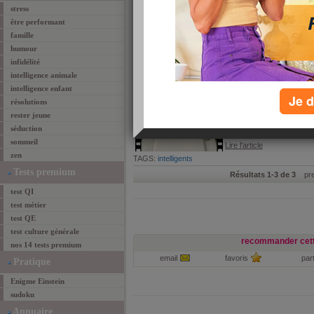
stress
être performant
Pourriez-vous rejoi
famille
Pour rentrer à Mensa, le clu
humour
tenue correcte exigée est
est en mesure de le faire !
infidélité
Lire l'article
intelligence animale
TAGS:
QI
,
intelligence
,
intelligents
,
Mensa
intelligence enfant
Je d
résolutions
Vidéo : les poissons
rester jeune
Au Japon, on dresse auss
séduction
pourtant vrai : la preuve e
sommeil
Lire l'article
zen
TAGS:
intelligents
Tests premium
Résultats 1-3 de 3
prem
test QI
test métier
test QE
test culture générale
recommander cett
nos 14 tests premium
email
favoris
par
Pratique
Enigme Einstein
sudoku
Annuaire