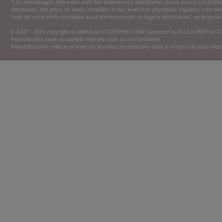
*Les témoignages présentés sont des expériences individuelles qui ne sont ni caractéri
alimentaire, des plans de repas contrôlés et des exercices physiques réguliers sont n
l'avis de votre médecin traitant avant d'entreprendre un régime amincissant, un programm
© 2007 - 2026 copyright et éditeur AUJOURDHUI.COM / powered by AUJOURDHUI.
Reproduction totale ou partielle interdite sans accord préalable.
Aujourdhui.com collecte et traite les données personnelles dans le respect de la loi Inf