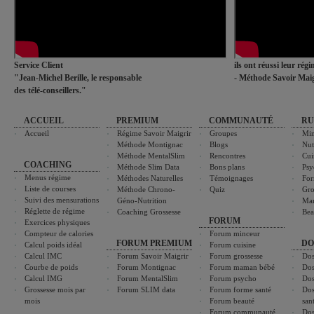
Service Client
ils ont réussi leur rég
"Jean-Michel Berille, le responsable
- Méthode Savoir Maig
des télé-conseillers."
ACCUEIL
PREMIUM
COMMUNAUTÉ
RU
Accueil
Régime Savoir Maigrir
Groupes
Min
Méthode Montignac
Blogs
Nut
Méthode MentalSlim
Rencontres
Cui
COACHING
Méthode Slim Data
Bons plans
Psy
Menus régime
Méthodes Naturelles
Témoignages
For
Liste de courses
Méthode Chrono-
Quiz
Gro
Suivi des mensurations
Géno-Nutrition
Ma
Réglette de régime
Coaching Grossesse
Bea
FORUM
Exercices physiques
Compteur de calories
Forum minceur
FORUM PREMIUM
DO
Calcul poids idéal
Forum cuisine
Calcul IMC
Forum Savoir Maigrir
Forum grossesse
Dos
Courbe de poids
Forum Montignac
Forum maman bébé
Dos
Calcul IMG
Forum MentalSlim
Forum psycho
Dos
Grossesse mois par
Forum SLIM data
Forum forme santé
Dos
mois
Forum beauté
san
Forum communauté
Dos