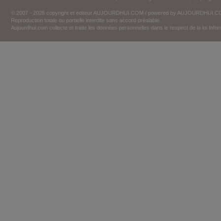
© 2007 - 2026 copyright et éditeur AUJOURDHUI.COM / powered by AUJOURDHUI.
Reproduction totale ou partielle interdite sans accord préalable.
Aujourdhui.com collecte et traite les données personnelles dans le respect de la loi Inf