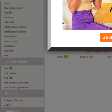
stress
être performant
dddd
famille
humour
Lire l'article
TAGS:
femme
,
homme
,
relation
,
infidèle
,
infidélité
,
am
infidélité
intelligence animale
Résultats 1-2 de 2
prem
intelligence enfant
Je d
résolutions
rester jeune
séduction
sommeil
recommander cett
zen
email
favoris
par
Tests premium
test QI
test métier
test QE
test culture générale
nos 14 tests premium
Pratique
Enigme Einstein
sudoku
Annuaire