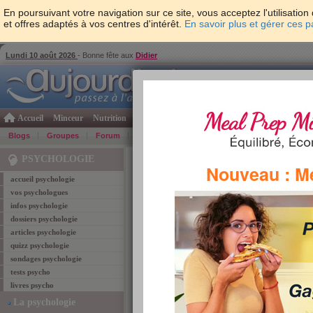
En poursuivant votre navigation sur ce site, vous acceptez l'utilisati
et offres adaptés à vos centres d'intérêt.
En savoir plus et gérer ces 
Lundi 10 août 2026
- Bonne fête aux
Didier
Accueil
Minceur
Nutrition
Cuisine
Psycho & tests
Forme & santé
Gro
Blogs
Groupes
Forum
Guide
Photos
Bons Plans
Témoign
Accueil
>
Psychologie
> Tag "relation"
PSYCHOLOGIE
Nouveau : M
accueil psychologie
vos psychologues
relation
infos psychologie
dossiers psychologie
Retrouvez ci-dessous les
2
articles corespond
articles psychologie
quizz psychologie
7 moyens pour décl
sondages psychologie
Différents moyens existent
tests psycho
amour reste l'inconditionn
livres psycho
technologies, des moyens 
La psychologie
Lire l'article
TAGS:
relation
,
amour
,
amoureux
,
romantisme
,
sond