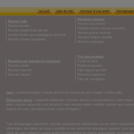
accueil
plan du site
envoyer à une amie
témoignage
Recettes verrines
Risotto tofu
Verrine concombre
Risotto recette
Recette verrine avocat crevettes
Recette risotto fruits de mer
Verrine avocat saumon
recette risotto aux champignon de Paris
Verrines fraises chantilly
Recette risotto courgettes
Verrines asperges
Top des recettes
Recettes par viandes et poissons
Poulet au four
Recette poulet
Poulet basquaise
Recette saumon
Filet mignon au miel
Recette canard
Recettes barbecue
Flan de courgettes
Tags
:
comment maigrir
|
culotte de cheval
|
exercices pour maigrir
|
ventre plat
|
Découvrez aussi
:
spaghetti bolognaise
|
tomates farcies
|
recette plancha
|
idée repas 
amis
|
recette babycook
|
roti de boeuf
|
idée recette rapide
|
nouilles sautées aux crevet
mignon de veau
|
bacalhau à braz
|
tarte à l'oignon
|
*Les témoignages présentés sont des expériences individuelles qui ne sont ni caractéri
alimentaire, des plans de repas contrôlés et des exercices physiques réguliers sont n
l'avis de votre médecin traitant avant d'entreprendre un régime amincissant, un programm