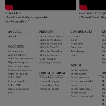
Service Client
ils ont réussi leur rég
"Jean-Michel Berille, le responsable
- Méthode Savoir Maig
des télé-conseillers."
ACCUEIL
PREMIUM
COMMUNAUTÉ
RU
Accueil
Régime Savoir Maigrir
Groupes
Min
Méthode Montignac
Blogs
Nut
Méthode MentalSlim
Rencontres
Cui
COACHING
Méthode Slim Data
Bons plans
Psy
Menus régime
Méthodes Naturelles
Témoignages
For
Liste de courses
Méthode Chrono-
Quiz
Gro
Suivi des mensurations
Géno-Nutrition
Ma
Réglette de régime
Coaching Grossesse
Bea
FORUM
Exercices physiques
Compteur de calories
Forum minceur
FORUM PREMIUM
DO
Calcul poids idéal
Forum cuisine
Calcul IMC
Forum Savoir Maigrir
Forum grossesse
Dos
Courbe de poids
Forum Montignac
Forum maman bébé
Dos
Calcul IMG
Forum MentalSlim
Forum psycho
Dos
Grossesse mois par
Forum SLIM data
Forum forme santé
Dos
mois
Forum beauté
san
Forum communauté
Dos
Dos
Dos