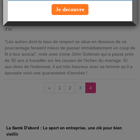
Le résultat mathématique de l'étude a permis d'établir que les
Je decouvre
couples qui conservent leur calme et se respectent mutuellement
sur 80% du temps de discussion alors qu'ils sont en train
d'argumenter, ont une chance de célébrer un jour leurs noces
d'or.
"Les autres dont le taux de respect se situe en dessous de ce
pourcentage feraient mieux de passer immédiatement un coup de
fil à leur avocat", note avec ironie John Gottman qui a passé près
de 30 ans à travailler sur les causes de l'échec du mariage. Et
aux dires de l'intéressé, il est très heureux avec sa femme qu'il a
épousée voici une quarantaine d'années !
«
1
2
3
4
La Santé D'abord : Le sport en entreprise, une clé pour bien
vieillir