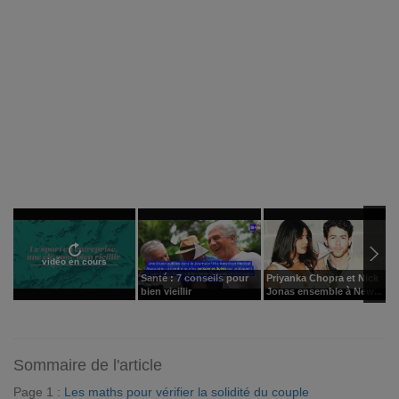
vidéo en cours
Santé : 7 conseils pour
Priyanka Chopra et Nick
U
bien vieillir
Jonas ensemble à New...
ré
Sommaire de l'article
Page 1 :
Les maths pour vérifier la solidité du couple