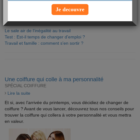
famille, où en sont-elles ? Voici un bilan passionnant sur le travail
Je decouvre
des femmes.
Lire la suite
Le sale air de l’inégalité au travail
Test : Est-il temps de changer d'emploi ?
Travail et famille : comment s'en sortir ?
Une coiffure qui colle à ma personnalité
SPÉCIAL COIFFURE
Lire la suite
Et si, avec l’arrivée du printemps, vous décidiez de changer de
coiffure ? Avant de vous lancer, découvrez tous nos conseils pour
trouver la coiffure qui collera à votre personnalité et vous mettra
en valeur.