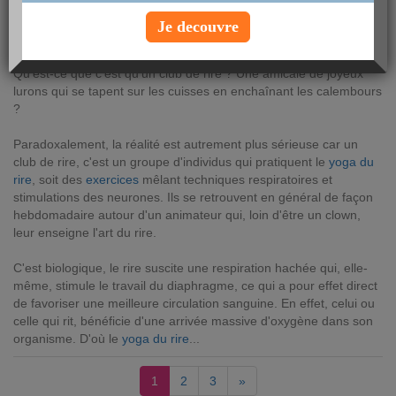
Bonne nouvelle : le
yoga du rire
est un excellent remède pour
Je decouvre
rester en forme. Il existe même maintenant des
clubs du rire
pour vous apprendre et vous entraîner à rire de bon coeur.
Qu'est-ce que c'est qu'un club de rire ? Une amicale de joyeux
lurons qui se tapent sur les cuisses en enchaînant les calembours
?
Paradoxalement, la réalité est autrement plus sérieuse car un
club de rire, c'est un groupe d'individus qui pratiquent le
yoga du
rire
, soit des
exercices
mêlant techniques respiratoires et
stimulations des neurones. Ils se retrouvent en général de façon
hebdomadaire autour d'un animateur qui, loin d'être un clown,
leur enseigne l'art du rire.
C'est biologique, le rire suscite une respiration hachée qui, elle-
même, stimule le travail du diaphragme, ce qui a pour effet direct
de favoriser une meilleure circulation sanguine. En effet, celui ou
celle qui rit, bénéficie d'une arrivée massive d'oxygène dans son
organisme. D'où le
yoga du rire
...
1
2
3
»