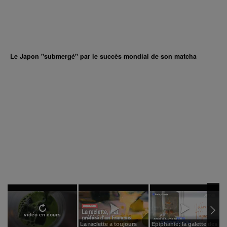
Le Japon "submergé" par le succès mondial de son matcha
vidéo en cours
La raclette a toujours
Epiphanie: la galette des
L