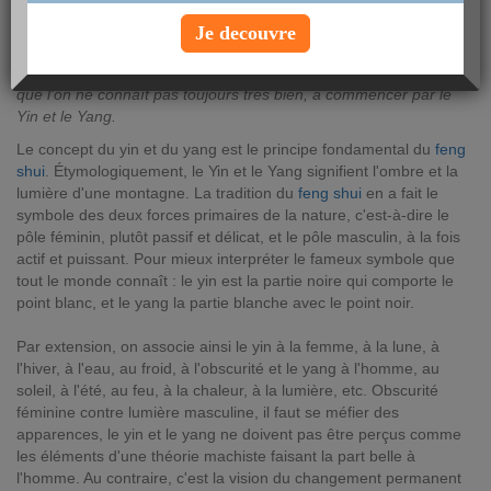
lundi 11 décembre 2017
Je decouvre
Le Feng Shui apporte bonheur de vivre et sérénité à des millions
de personnes. Cet art oriental millénaire obéit à des symboles
que l'on ne connaît pas toujours très bien, à commencer par le
Yin et le Yang.
Le concept du yin et du yang est le principe fondamental du
feng
shui
. Étymologiquement, le Yin et le Yang signifient l'ombre et la
lumière d'une montagne. La tradition du
feng shui
en a fait le
symbole des deux forces primaires de la nature, c'est-à-dire le
pôle féminin, plutôt passif et délicat, et le pôle masculin, à la fois
actif et puissant. Pour mieux interpréter le fameux symbole que
tout le monde connaît : le yin est la partie noire qui comporte le
point blanc, et le yang la partie blanche avec le point noir.
Par extension, on associe ainsi le yin à la femme, à la lune, à
l'hiver, à l'eau, au froid, à l'obscurité et le yang à l'homme, au
soleil, à l'été, au feu, à la chaleur, à la lumière, etc. Obscurité
féminine contre lumière masculine, il faut se méfier des
apparences, le yin et le yang ne doivent pas être perçus comme
les éléments d'une théorie machiste faisant la part belle à
l'homme. Au contraire, c'est la vision du changement permanent