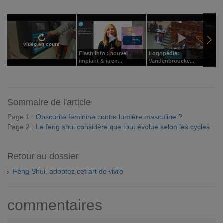
vidéo en cours
Flash info : nouvel
Logopédie:
L
implant & ia en...
Vandenbroucke...
V
Sommaire de l'article
Page 1 :
Obscurité féminine contre lumière masculine ?
Page 2 :
Le feng shui considère que tout évolue selon les cycles
Retour au dossier
Feng Shui, adoptez cet art de vivre
commentaires