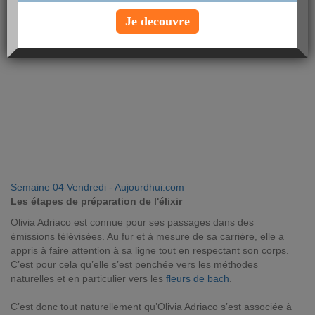
Je decouvre
Semaine 04 Vendredi - Aujourdhui.com
Les étapes de préparation de l'élixir
Olivia Adriaco est connue pour ses passages dans des
émissions télévisées. Au fur et à mesure de sa carrière, elle a
appris à faire attention à sa ligne tout en respectant son corps.
C’est pour cela qu’elle s’est penchée vers les méthodes
naturelles et en particulier vers les
fleurs de bach
.
C’est donc tout naturellement qu’Olivia Adriaco s’est associée à