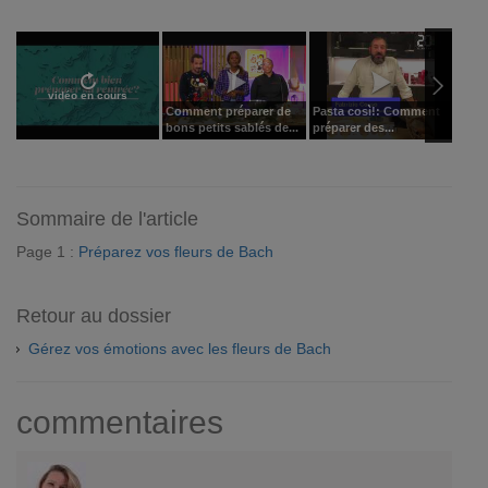
vidéo en cours
Comment préparer de
Pasta così!: Comment
Chan
bons petits sablés de...
préparer des...
comm
Sommaire de l'article
Page 1 :
Préparez vos fleurs de Bach
Retour au dossier
Gérez vos émotions avec les fleurs de Bach
commentaires