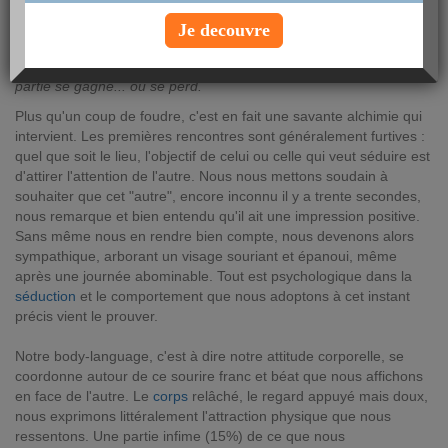
lundi 7 juin 2010
Je decouvre
Une
rencontre
, des regards qui se croisent, des mots échangés,
des rires partagés... C'est là qu'en matière de
séduction
, la
partie se gagne... ou se perd.
Plus qu'un coup de foudre, c'est en fait une savante alchimie qui
intervient. Les premières rencontres sont généralement furtives :
quel que soit le lieu, l'objectif de celui ou celle qui veut séduire est
d'attirer l'attention de l'autre. Nous nous mettons soudain à
souhaiter que cet "autre", encore inconnu il y a trente secondes,
nous remarque et bien entendu qu'il ait une impression positive.
Sans même nous en rendre bien compte, nous devenons alors
sympathique, arborant un visage souriant et épanoui, même
après une journée abominable. Tout est psychologique dans la
séduction
et le comportement que nous adoptons à cet instant
précis vient le prouver.
Notre body-language, c'est à dire notre attitude corporelle, se
coordonne autour de ce sourire franc et béat que nous affichons
en face de l'autre. Le
corps
relâché, le regard appuyé mais doux,
nous exprimons littéralement l'attraction physique que nous
ressentons. Une partie infime (15%) de ce que nous