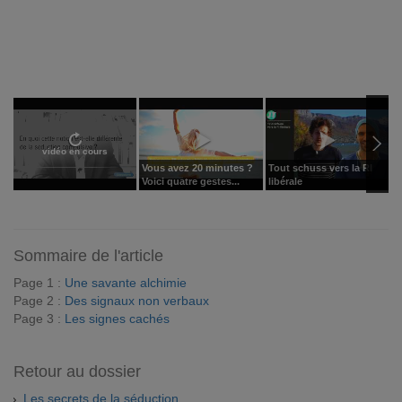
vidéo en cours
Vous avez 20 minutes ?
Tout schuss vers la RI
C
Voici quatre gestes...
libérale
p
Sommaire de l'article
Page 1 :
Une savante alchimie
Page 2 :
Des signaux non verbaux
Page 3 :
Les signes cachés
Retour au dossier
Les secrets de la séduction