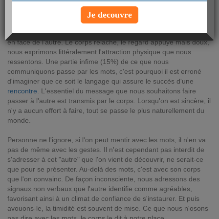
mercredi 19 juillet 2017
Je decouvre
Notre body-language, c'est-à-dire notre attitude corporelle, se
coordonne autour de ce sourire franc et béat que nous affichons
en face de l'autre. Le corps relâché, le regard appuyé mais doux,
nous exprimons littéralement l'attraction physique que nous
ressentons. Une partie infime (15%) de ce que nous
communiquons passe par les mots, c'est pourquoi il est erroné
d'imaginer que ce soit le langage qui assure le succès d'une
rencontre
. L'essentiel du message que nous souhaitons faire
passer à l'autre est transmis par le corps. Lorsqu'on est sincère, il
n'y a aucun effort à faire, tout se passe le plus naturellement du
monde.
Personne ne l'ignore, si l'on peut mentir avec les mots, il n'en va
pas de même avec les gestes. Il n'est cependant pas interdit de
s'adresser à cet "autre" que l'on vient de découvrir, ne serait-ce
que pour se présenter. Au-delà des mots, c'est avec son corps
que l'on convainc. De façon inconsciente, nous adressons des
signaux non verbaux que l'autre identifie comme agréables,
favorisant ainsi à un climat de confiance de s'instaurer. Et puis
avouons-le, la timidité est souvent de mise. Ce que nous n'osons
pas dire avec les mots, le corps le dit à notre place.