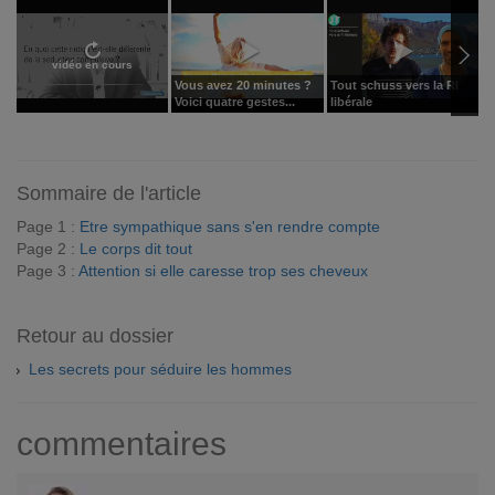
vidéo en cours
Vous avez 20 minutes ?
Tout schuss vers la RI
C
Voici quatre gestes...
libérale
p
Sommaire de l'article
Page 1 :
Etre sympathique sans s'en rendre compte
Page 2 :
Le corps dit tout
Page 3 :
Attention si elle caresse trop ses cheveux
Retour au dossier
Les secrets pour séduire les hommes
commentaires