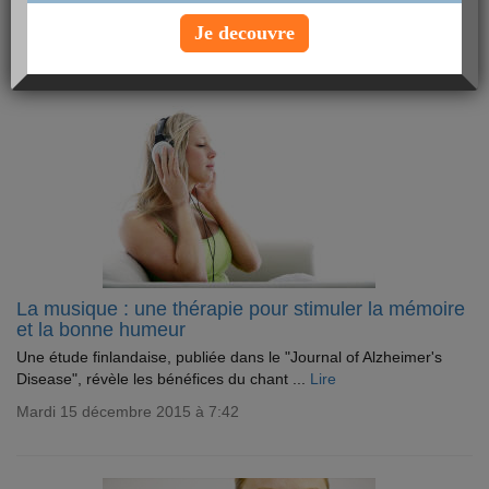
Mardi 2 janvier 2018 à 7:30
Je decouvre
La musique : une thérapie pour stimuler la mémoire
et la bonne humeur
Une étude finlandaise, publiée dans le "Journal of Alzheimer's
Disease", révèle les bénéfices du chant ...
Lire
Mardi 15 décembre 2015 à 7:42