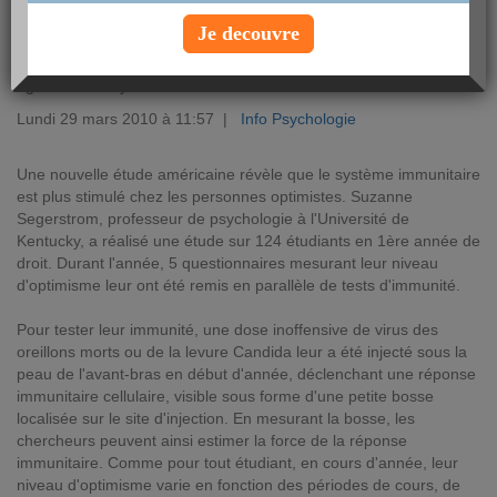
Je decouvre
L'optimisme ne stimule pas seulement notre humeur. Selon une
nouvelle étude, voir les choses de manière positive renforce
également le système immunitaire.
Lundi 29 mars 2010 à 11:57 |
Info Psychologie
Une nouvelle étude américaine révèle que le système immunitaire
est plus stimulé chez les personnes optimistes. Suzanne
Segerstrom, professeur de psychologie à l'Université de
Kentucky, a réalisé une étude sur 124 étudiants en 1ère année de
droit. Durant l'année, 5 questionnaires mesurant leur niveau
d'optimisme leur ont été remis en parallèle de tests d'immunité.
Pour tester leur immunité, une dose inoffensive de virus des
oreillons morts ou de la levure Candida leur a été injecté sous la
peau de l'avant-bras en début d'année, déclenchant une réponse
immunitaire cellulaire, visible sous forme d'une petite bosse
localisée sur le site d'injection. En mesurant la bosse, les
chercheurs peuvent ainsi estimer la force de la réponse
immunitaire. Comme pour tout étudiant, en cours d'année, leur
niveau d'optimisme varie en fonction des périodes de cours, de