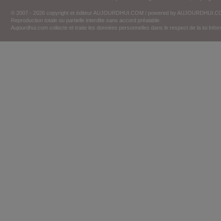
© 2007 - 2026 copyright et éditeur AUJOURDHUI.COM / powered by AUJOURDHUI.
Reproduction totale ou partielle interdite sans accord préalable.
Aujourdhui.com collecte et traite les données personnelles dans le respect de la loi Inf