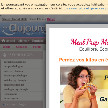
En poursuivant votre navigation sur ce site, vous acceptez l'utilisati
et offres adaptés à vos centres d'intérêt.
En savoir plus et gérer ces 
Samedi 8 août 2026
- Bonne fête aux
Didier
Accueil
Minceur
Nutrition
Cuisine
Psycho & tests
Forme & santé
Gro
Blogs
Groupes
Forum
Guide
Photos
Bons Plans
Témoign
Accueil
>
Psychologie
> Tag "sieste"
PSYCHOLOGIE
Perdez vos kilos en 
accueil psychologie
vos psychologues
sieste
infos psychologie
dossiers psychologie
Retrouvez ci-dessous les
1
article coresponda
articles psychologie
quizz psychologie
Bien dormir pour am
sondages psychologie
Saviez-vous que la sieste
tests psycho
excellente façon de faire t
livres psycho
dit, dormir dans l'après- 
La psychologie
Lire l'article
TAGS:
fatigue
,
QI
,
bien dormir
,
intelligence
,
sieste
,
so