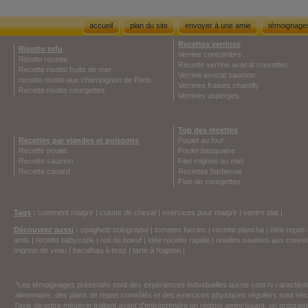
accueil
plan du site
envoyer à une amie
témoignage
Recettes verrines
Risotto tofu
Verrine concombre
Risotto recette
Recette verrine avocat crevettes
Recette risotto fruits de mer
Verrine avocat saumon
recette risotto aux champignon de Paris
Verrines fraises chantilly
Recette risotto courgettes
Verrines asperges
Top des recettes
Recettes par viandes et poissons
Poulet au four
Recette poulet
Poulet basquaise
Recette saumon
Filet mignon au miel
Recette canard
Recettes barbecue
Flan de courgettes
Tags
:
comment maigrir
|
culotte de cheval
|
exercices pour maigrir
|
ventre plat
|
Découvrez aussi
:
spaghetti bolognaise
|
tomates farcies
|
recette plancha
|
idée repas 
amis
|
recette babycook
|
roti de boeuf
|
idée recette rapide
|
nouilles sautées aux crevet
mignon de veau
|
bacalhau à braz
|
tarte à l'oignon
|
*Les témoignages présentés sont des expériences individuelles qui ne sont ni caractéri
alimentaire, des plans de repas contrôlés et des exercices physiques réguliers sont n
l'avis de votre médecin traitant avant d'entreprendre un régime amincissant, un programm