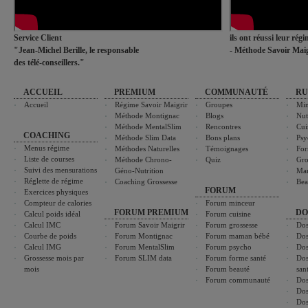
Service Client
ils ont réussi leur rég
"Jean-Michel Berille, le responsable
- Méthode Savoir Maig
des télé-conseillers."
ACCUEIL
PREMIUM
COMMUNAUTÉ
RU
Accueil
Régime Savoir Maigrir
Groupes
Min
Méthode Montignac
Blogs
Nut
Méthode MentalSlim
Rencontres
Cui
COACHING
Méthode Slim Data
Bons plans
Psy
Menus régime
Méthodes Naturelles
Témoignages
For
Liste de courses
Méthode Chrono-
Quiz
Gro
Suivi des mensurations
Géno-Nutrition
Ma
Réglette de régime
Coaching Grossesse
Bea
FORUM
Exercices physiques
Compteur de calories
Forum minceur
FORUM PREMIUM
DO
Calcul poids idéal
Forum cuisine
Calcul IMC
Forum Savoir Maigrir
Forum grossesse
Dos
Courbe de poids
Forum Montignac
Forum maman bébé
Dos
Calcul IMG
Forum MentalSlim
Forum psycho
Dos
Grossesse mois par
Forum SLIM data
Forum forme santé
Dos
mois
Forum beauté
san
Forum communauté
Dos
Dos
Dos