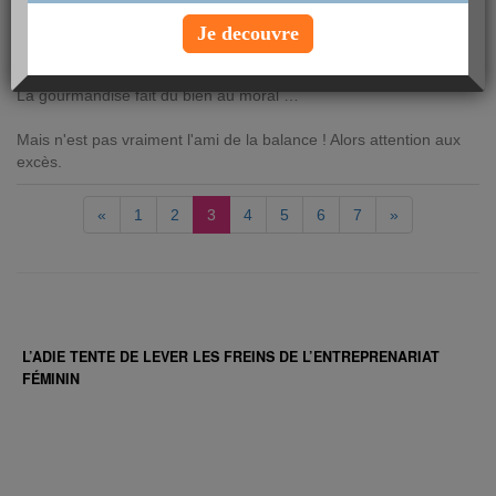
vendredi 22 septembre 2017
Je decouvre
3. La gourmandise : un
péché
alléchant.
La gourmandise fait du bien au moral …
Mais n'est pas vraiment l'ami de la balance ! Alors attention aux
excès.
«
1
2
3
4
5
6
7
»
L’ADIE TENTE DE LEVER LES FREINS DE L’ENTREPRENARIAT
FÉMININ