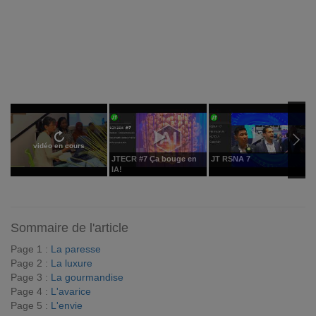
vidéo en cours
JTECR #7 Ça bouge en
JT RSNA 7
C
IA!
R
Sommaire de l'article
Page 1 :
La paresse
Page 2 :
La luxure
Page 3 :
La gourmandise
Page 4 :
L'avarice
Page 5 :
L'envie