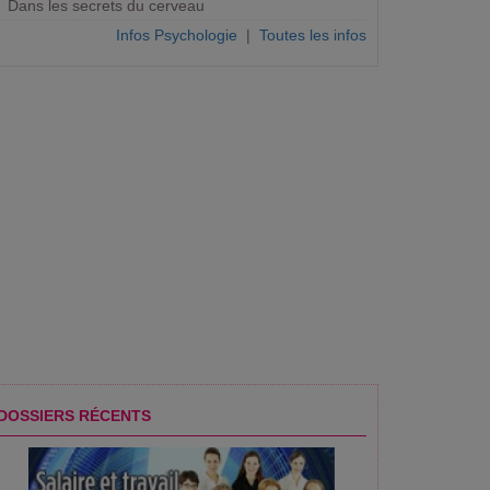
Dans les secrets du cerveau
Infos Psychologie
|
Toutes les infos
S JFR2025 / #7 RADIO
Jusqu'à 1,7 milliard d'euros de
ÉDITION SPÉCIALE D
ENTIONNELLE -...
médicaments non consommés...
DOSSIERS RÉCENTS