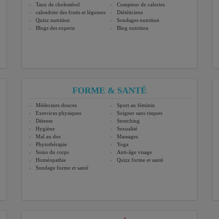
Taux de cholestérol
Compteur de calories
calendrier des fruits et légumes
Diététiciens
Quizz nutrition
Sondages nutrition
Blogs des experts
Blog nutrition
FORME & SANTÉ
Médecines douces
Sport au féminin
Exercices physiques
Soigner sans risques
Détente
Stretching
Hygiène
Sexualité
Mal au dos
Massages
Phytothérapie
Yoga
Soins du corps
Anti-âge visage
Homéopathie
Quizz forme et santé
Sondage forme et santé