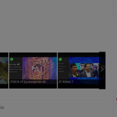
JTECR #7 Ça bouge en IA!
JT RSNA 7
CONGRE
INTERV
cle