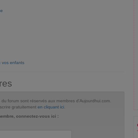
se
 vos enfants
res
tion du forum sont réservés aux membres d'Aujourdhui.com.
scrire gratuitement
en cliquant ici
.
membre, connectez-vous ici :