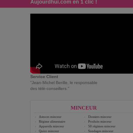
Aujourdhui.com en 1 clic !
Service Client
"Jean-Michel Berille, le responsable
des télé-conseillers."
MINCEUR
Astuces minceur
Dossiers minceur
Régime alimentaire
Produits minceur
Appareils minceur
50 régimes minceur
Quizz minceur
Sondages minceur