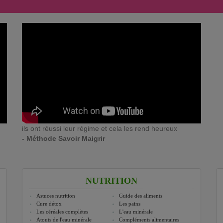
ils ont réussi leur régime et cela les rend heureux
- Méthode Savoir Maigrir
NUTRITION
Astuces nutrition
Guide des aliments
Cure détox
Les pains
Les céréales complètes
L'eau minérale
Atouts de l'eau minérale
Compléments alimentaires