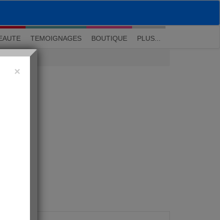
M'inscrire
|
Me connecter
|
? Visite guidée
EAUTE
TEMOIGNAGES
BOUTIQUE
PLUS...
×