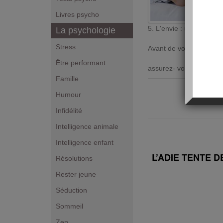
Livres psycho
5. L'envie : un
péché
si 
La psychologie
Stress
Avant de vouloir posséde
Être performant
assurez- vous que ce qu
Famille
Humour
Infidélité
Intelligence animale
Intelligence enfant
L’ADIE TENTE 
Résolutions
Rester jeune
Séduction
Sommeil
Zen