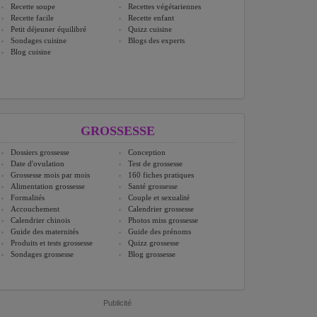
Recette soupe
Recettes végétariennes
Recette facile
Recette enfant
Petit déjeuner équilibré
Quizz cuisine
Sondages cuisine
Blogs des experts
Blog cuisine
GROSSESSE
Dossiers grossesse
Conception
Date d'ovulation
Test de grossesse
Grossesse mois par mois
160 fiches pratiques
Alimentation grossesse
Santé grossesse
Formalités
Couple et sexualité
Accouchement
Calendrier grossesse
Calendrier chinois
Photos miss grossesse
Guide des maternités
Guide des prénoms
Produits et tests grossesse
Quizz grossesse
Sondages grossesse
Blog grossesse
Publicité