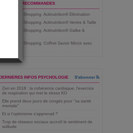
PRODUITS RECOMMANDES
Aujourdhui Shopping. Actinutrition® Elimination
Aujourdhui Shopping. Actinutrition® Ventre & Taille
Aujourdhui Shopping. Actinutrition® Galbe &
Courbe
Aujourdhui Shopping. ​Coffret Savoir Mincir avec
Jean
DERNIERES INFOS PSYCHOLOGIE
S'abonner
Zen en 2018 : la cohérence cardiaque, l'exercice
NIN
de respiration qui met le stress KO
Elle prend deux jours de congés pour "sa santé
mentale"
Et si l'optimisme s'apprenait ?
Trop de réseaux sociaux accroît le sentiment de
solitude