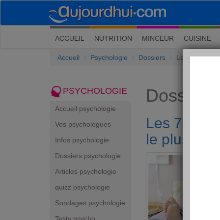
(current)
ACCUEIL
NUTRITION
MINCEUR
CUISINE
Accueil
Psychologie
Dossiers
Les 7 péchés c
Dossiers
PSYCHOLOGIE
Accueil psychologie
Les 7 péché
Vos psychologues
le plus ?
Infos psychologie
Dossiers psychologie
Articles psychologie
quizz psychologie
Sondages psychologie
Tests psycho