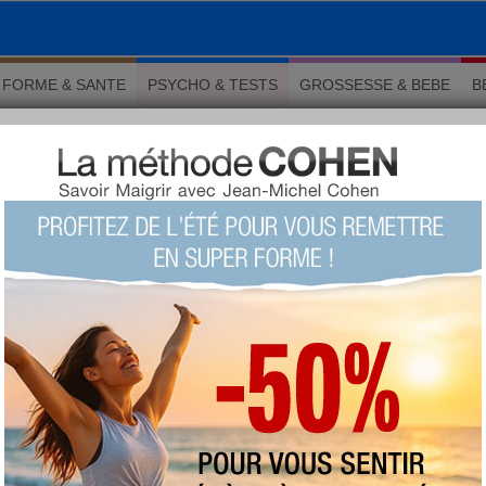
FORME & SANTE
PSYCHO & TESTS
GROSSESSE & BEBE
B
apitaux: lequel vous tente le plus ?
 Psychologie
s capitaux: lequel vous tente
LU 25814 fois COMMENTÉ 0 fois
TAGS:
péché
,
séduisants
AUTEUR : Florence Stoecklin
vendredi 22 septembre 2017