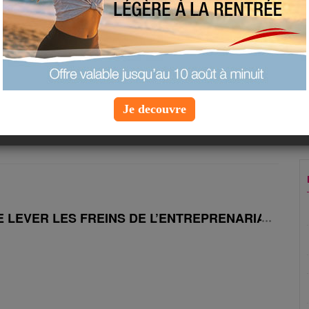
tentant.
r le bien d'autrui,
e vous avez n'est pas déjà bien suffisant.
Je decouvre
«
1
2
3
4
5
6
7
»
DE LEVER LES FREINS DE L’ENTREPRENARIAT FÉMI