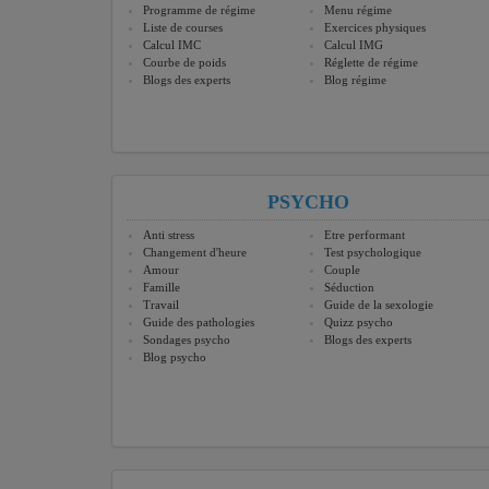
Programme de régime
Menu régime
Liste de courses
Exercices physiques
Calcul IMC
Calcul IMG
Courbe de poids
Réglette de régime
Blogs des experts
Blog régime
PSYCHO
Anti stress
Etre performant
Changement d'heure
Test psychologique
Amour
Couple
Famille
Séduction
Travail
Guide de la sexologie
Guide des pathologies
Quizz psycho
Sondages psycho
Blogs des experts
Blog psycho