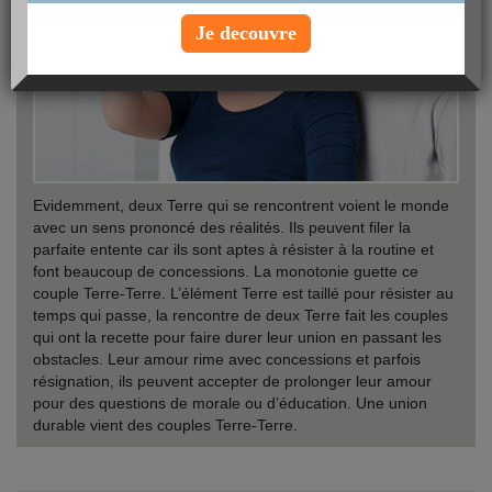
Je decouvre
Evidemment, deux Terre qui se rencontrent voient le monde
avec un sens prononcé des réalités. Ils peuvent filer la
parfaite entente car ils sont aptes à résister à la routine et
font beaucoup de concessions. La monotonie guette ce
couple Terre-Terre. L’élément Terre est taillé pour résister au
temps qui passe, la rencontre de deux Terre fait les couples
qui ont la recette pour faire durer leur union en passant les
obstacles. Leur amour rime avec concessions et parfois
résignation, ils peuvent accepter de prolonger leur amour
pour des questions de morale ou d’éducation. Une union
durable vient des couples Terre-Terre.