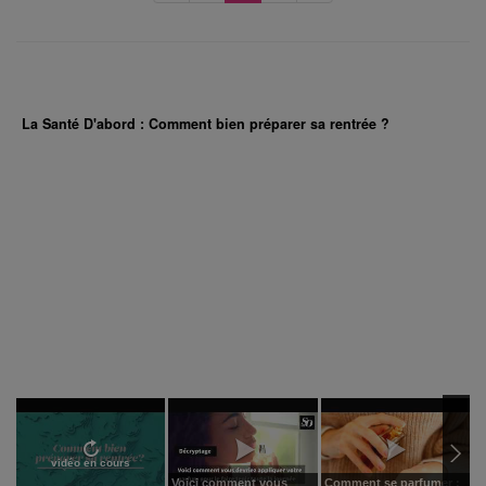
La Santé D'abord : Comment bien préparer sa rentrée ?
vidéo en cours
Voici comment vous
Comment se parfumer :
B