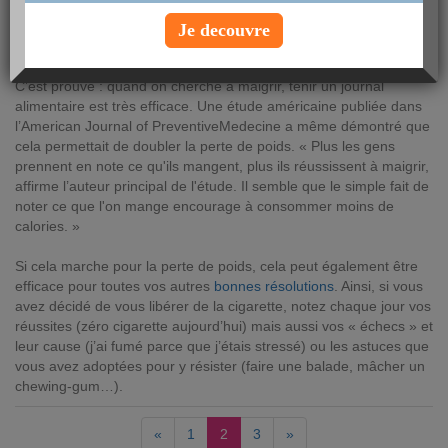
mercredi 3 janvier 2018
Je decouvre
Conseil numéro 2 : Tenez un journal quotidien
C’est prouvé : quand on cherche à maigrir, tenir un journal
alimentaire est très efficace. Une étude américaine publiée dans
l’American Journal of PreventiveMedecine a même démontré que
cela permettait de doubler la perte de poids. « Plus les gens
prennent en note ce qu'ils mangent, plus ils réussissent à maigrir,
affirme l’auteur principal de l'étude. Il semble que le simple fait de
noter ce que l'on mange encourage à consommer moins de
calories. »
Si cela marche pour la perte de poids, cela peut également être
efficace pour toutes vos autres
bonnes résolutions
. Ainsi, si vous
avez décidé de vous libérer de la cigarette, notez chaque jour vos
réussites (zéro cigarette aujourd’hui) mais aussi vos « échecs » et
leur cause (j’ai fumé parce que j’étais stressé) ou les astuces que
vous avez adoptées pour y résister (faire une balade, mâcher un
chewing-gum…).
«
1
2
3
»