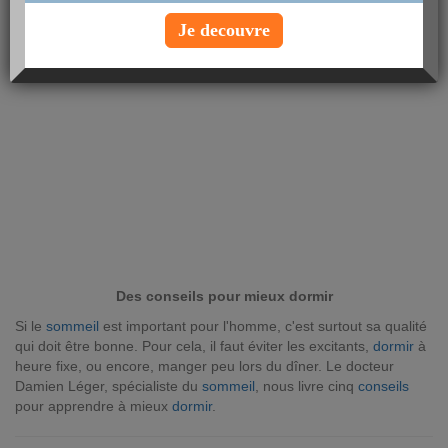
Je decouvre
Des conseils pour mieux dormir
Si le
sommeil
est important pour l'homme, c'est surtout sa qualité
qui doit être bonne. Pour cela, il faut éviter les excitants,
dormir
à
heure fixe, ou encore, manger peu lors du dîner. Le docteur
Damien Léger, spécialiste du
sommeil
, nous livre cinq
conseils
pour apprendre à mieux
dormir
.