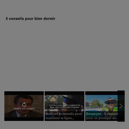
5 conseils pour bien dormir
vidéo en cours
Voici les 5 conseils pour
Besançon : 5 conseils
S
maintenir la ligne...
pour se protéger du...
p