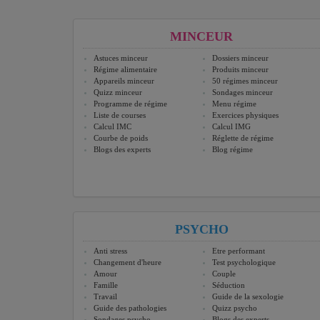
MINCEUR
Astuces minceur
Dossiers minceur
Régime alimentaire
Produits minceur
Appareils minceur
50 régimes minceur
Quizz minceur
Sondages minceur
Programme de régime
Menu régime
Liste de courses
Exercices physiques
Calcul IMC
Calcul IMG
Courbe de poids
Réglette de régime
Blogs des experts
Blog régime
PSYCHO
Anti stress
Etre performant
Changement d'heure
Test psychologique
Amour
Couple
Famille
Séduction
Travail
Guide de la sexologie
Guide des pathologies
Quizz psycho
Sondages psycho
Blogs des experts