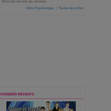
Dans les secrets du cerveau
s disent avoir mauvaise réputation trop facilement, se
Infos Psychologie
|
Toutes les infos
DOSSIERS RÉCENTS