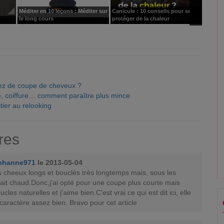
Méditer en 10 leçons : Méditer sur
Canicule : 10 conseils pour se
J'ai 10
le long cours
protéger de la chaleur
iez de coupe de cheveux ?
, coiffure… comment paraître plus mince
itier au relooking
res
ehanne971
le 2013-05-04
es cheeux longs et bouclés très longtemps mais, sous les
 fait chaud.Donc,j'ai opté pour une coupe plus courte mais
cles naturelles et j'aime bien.C'est vrai ce qui est dit ici, elle
caractère assez bien. Bravo pour cet article