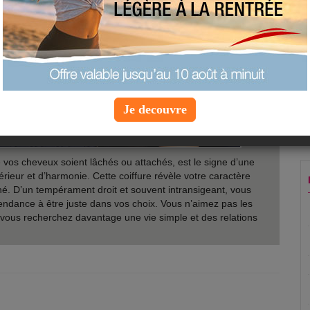
Je decouvre
e vos cheveux soient lâchés ou attachés, est le signe d’une
térieur et d’harmonie. Cette coiffure révèle votre caractère
né. D’un tempérament droit et souvent intransigeant, vous
tendance à être juste dans vos choix. Vous n’aimez pas les
on, vous recherchez davantage une vie simple et des relations