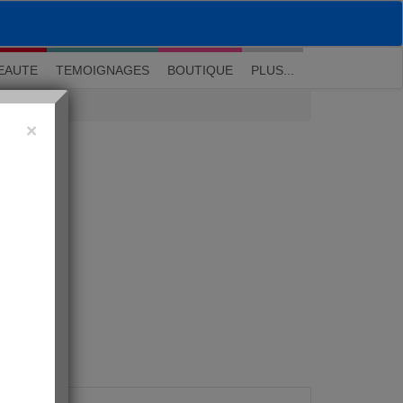
M'inscrire
|
Me connecter
|
? Visite guidée
EAUTE
TEMOIGNAGES
BOUTIQUE
PLUS...
×