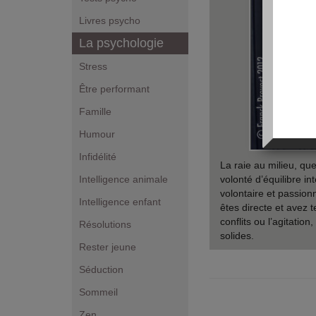
Livres psycho
La psychologie
Stress
Être performant
Famille
Humour
Infidélité
La raie au milieu, qu
Intelligence animale
volonté d’équilibre in
volontaire et passion
Intelligence enfant
êtes directe et avez 
conflits ou l’agitati
Résolutions
solides.
Rester jeune
Séduction
Sommeil
Zen