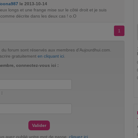
Yoona987
le 2013-10-14
veux longs et une frange mise sur le côté droit et je suis
comme décrite dans les deux cas ! o.O
1
tion du forum sont réservés aux membres d'Aujourdhui.com.
scrire gratuitement
en cliquant ici
.
membre, connectez-vous ici :
 :
ous avez oublié votre mot de passe,
cliquez ici