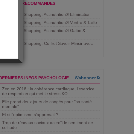
PRODUITS RECOMMANDES
Aujourdhui Shopping. Actinutrition® Elimination
Aujourdhui Shopping. Actinutrition® Ventre & Taille
Aujourdhui Shopping. Actinutrition® Galbe &
Courbe
Aujourdhui Shopping. ​Coffret Savoir Mincir avec
Jean
DERNIERES INFOS PSYCHOLOGIE
S'abonner
Zen en 2018 : la cohérence cardiaque, l'exercice
de respiration qui met le stress KO
Elle prend deux jours de congés pour "sa santé
mentale"
Et si l'optimisme s'apprenait ?
Trop de réseaux sociaux accroît le sentiment de
solitude