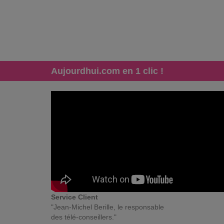
Aujourdhui.com en 1 clic !
Service Client
"Jean-Michel Berille, le responsable
des télé-conseillers."