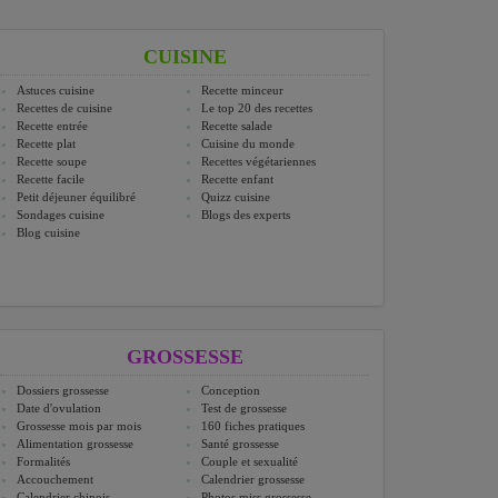
CUISINE
Astuces cuisine
Recette minceur
Recettes de cuisine
Le top 20 des recettes
Recette entrée
Recette salade
Recette plat
Cuisine du monde
Recette soupe
Recettes végétariennes
Recette facile
Recette enfant
Petit déjeuner équilibré
Quizz cuisine
Sondages cuisine
Blogs des experts
Blog cuisine
GROSSESSE
Dossiers grossesse
Conception
Date d'ovulation
Test de grossesse
Grossesse mois par mois
160 fiches pratiques
Alimentation grossesse
Santé grossesse
Formalités
Couple et sexualité
Accouchement
Calendrier grossesse
Calendrier chinois
Photos miss grossesse