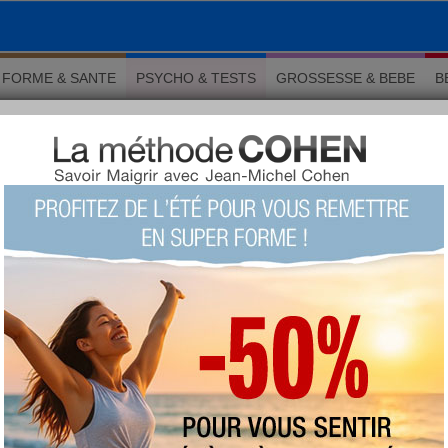
FORME & SANTE
PSYCHO & TESTS
GROSSESSE & BEBE
B
s qui en disent long sur vous
 Psychologie
s qui en disent long sur vous
›
5/10