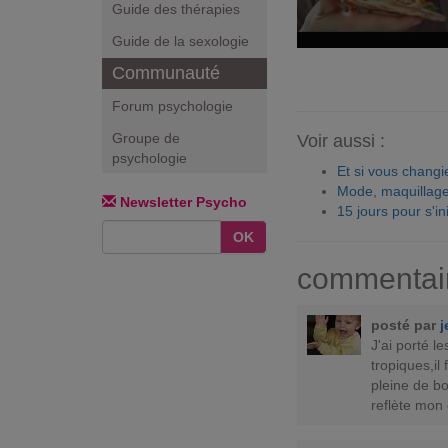
Guide des thérapies
Guide de la sexologie
Communauté
Forum psychologie
Groupe de
Voir aussi :
psychologie
Et si vous chang
Mode, maquillage
Newsletter Psycho
15 jours pour s'in
OK
commentai
posté par
j
J'ai porté l
tropiques,il
pleine de bou
reflète mon 