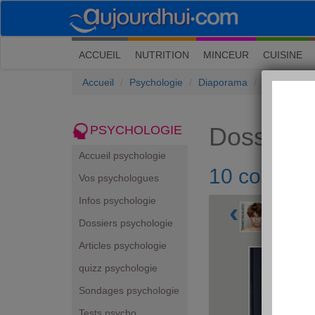
(current)
ACCUEIL
NUTRITION
MINCEUR
CUISINE
Accueil
Psychologie
Diaporama
10 coiffure
Dossiers
PSYCHOLOGIE
Accueil psychologie
10 coiffure
Vos psychologues
Infos psychologie
‹
Dossiers psychologie
Articles psychologie
quizz psychologie
Sondages psychologie
Tests psycho