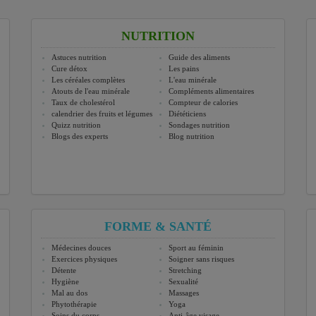
NUTRITION
Astuces nutrition
Guide des aliments
Cure détox
Les pains
Les céréales complètes
L'eau minérale
Atouts de l'eau minérale
Compléments alimentaires
Taux de cholestérol
Compteur de calories
calendrier des fruits et légumes
Diététiciens
Quizz nutrition
Sondages nutrition
Blogs des experts
Blog nutrition
FORME & SANTÉ
Médecines douces
Sport au féminin
Exercices physiques
Soigner sans risques
Détente
Stretching
Hygiène
Sexualité
Mal au dos
Massages
Phytothérapie
Yoga
Soins du corps
Anti-âge visage