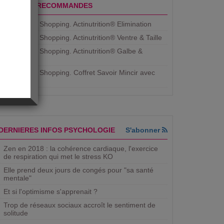
PRODUITS RECOMMANDES
Aujourdhui Shopping. Actinutrition® Elimination
Aujourdhui Shopping. Actinutrition® Ventre & Taille
Aujourdhui Shopping. Actinutrition® Galbe &
Courbe
Aujourdhui Shopping. ​Coffret Savoir Mincir avec
Jean
DERNIERES INFOS PSYCHOLOGIE
S'abonner
Zen en 2018 : la cohérence cardiaque, l'exercice
de respiration qui met le stress KO
Elle prend deux jours de congés pour "sa santé
mentale"
Et si l'optimisme s'apprenait ?
Trop de réseaux sociaux accroît le sentiment de
solitude