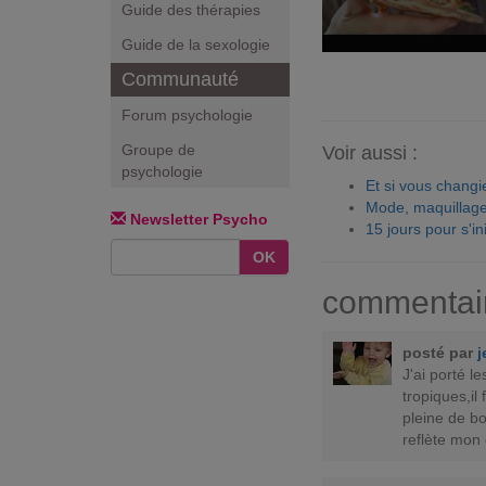
Guide des thérapies
Guide de la sexologie
Communauté
Forum psychologie
Groupe de
Voir aussi :
psychologie
Et si vous chang
Mode, maquillage
Newsletter Psycho
15 jours pour s'in
OK
commentai
posté par
j
J'ai porté l
tropiques,il
pleine de bou
reflète mon 