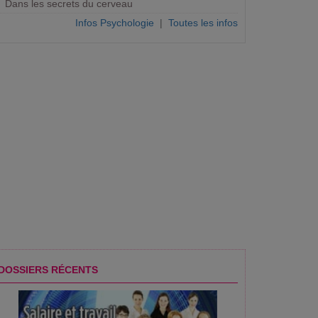
Dans les secrets du cerveau
s disent avoir mauvaise réputation trop facilement, se
Infos Psychologie
|
Toutes les infos
DOSSIERS RÉCENTS