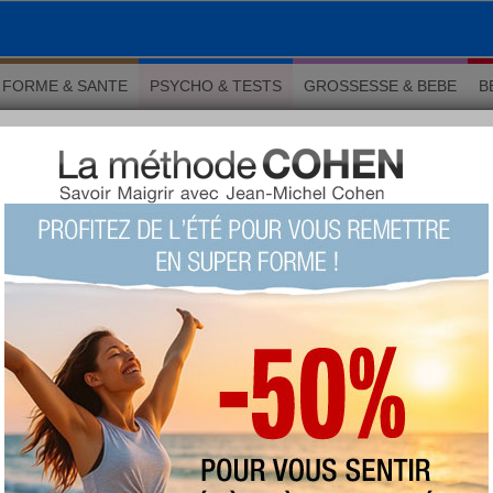
FORME & SANTE
PSYCHO & TESTS
GROSSESSE & BEBE
B
s qui en disent long sur vous
 Psychologie
s qui en disent long sur vous
›
4/10