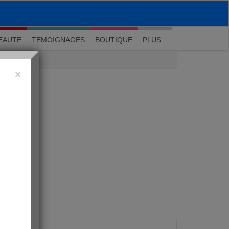
M'inscrire
|
Me connecter
|
? Visite guidée
EAUTE
TEMOIGNAGES
BOUTIQUE
PLUS...
×