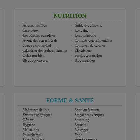
NUTRITION
Astuces nutrition
Guide des aliments
Cure détox
Les pains
Les céréales complètes
L'eau minérale
Atouts de l'eau minérale
Compléments alimentaires
Taux de cholestérol
Compteur de calories
calendrier des fruits et légumes
Diététiciens
Quizz nutrition
Sondages nutrition
Blogs des experts
Blog nutrition
FORME & SANTÉ
Médecines douces
Sport au féminin
Exercices physiques
Soigner sans risques
Détente
Stretching
Hygiène
Sexualité
Mal au dos
Massages
Phytothérapie
Yoga
Soins du corps
Anti-âge visage