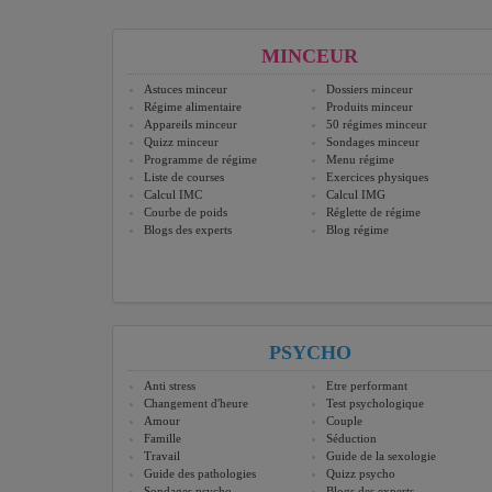
MINCEUR
Astuces minceur
Dossiers minceur
Régime alimentaire
Produits minceur
Appareils minceur
50 régimes minceur
Quizz minceur
Sondages minceur
Programme de régime
Menu régime
Liste de courses
Exercices physiques
Calcul IMC
Calcul IMG
Courbe de poids
Réglette de régime
Blogs des experts
Blog régime
PSYCHO
Anti stress
Etre performant
Changement d'heure
Test psychologique
Amour
Couple
Famille
Séduction
Travail
Guide de la sexologie
Guide des pathologies
Quizz psycho
Sondages psycho
Blogs des experts