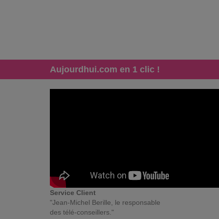
Aujourdhui.com en 1 clic !
Service Client
"Jean-Michel Berille, le responsable
des télé-conseillers."