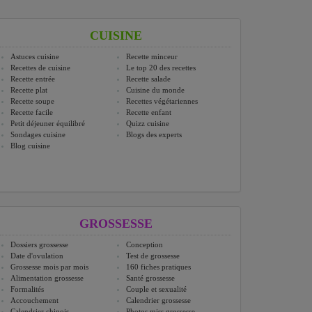
CUISINE
Astuces cuisine
Recette minceur
Recettes de cuisine
Le top 20 des recettes
Recette entrée
Recette salade
Recette plat
Cuisine du monde
Recette soupe
Recettes végétariennes
Recette facile
Recette enfant
Petit déjeuner équilibré
Quizz cuisine
Sondages cuisine
Blogs des experts
Blog cuisine
GROSSESSE
Dossiers grossesse
Conception
Date d'ovulation
Test de grossesse
Grossesse mois par mois
160 fiches pratiques
Alimentation grossesse
Santé grossesse
Formalités
Couple et sexualité
Accouchement
Calendrier grossesse
Calendrier chinois
Photos miss grossesse