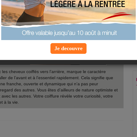
Je decouvre
 les cheveux coiffés vers l’arrière, marque le caractère
aller de l’avant et à l’essentiel rapidement. Cela signifie que
ne franche, ouverte et dynamique qui n’a pas peur
le regard des autres. Vous êtes d’ailleurs de nature optimiste et
avec les autres. Votre coiffure révèle votre curiosité, votre
 à la vie.