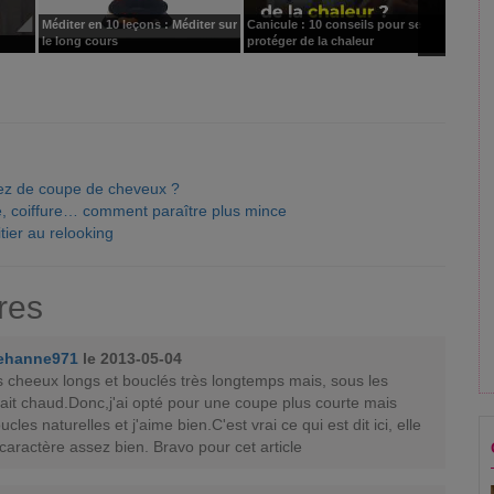
Méditer en 10 leçons : Méditer sur
Canicule : 10 conseils pour se
J'ai 10
le long cours
protéger de la chaleur
iez de coupe de cheveux ?
, coiffure… comment paraître plus mince
itier au relooking
res
ehanne971
le 2013-05-04
es cheeux longs et bouclés très longtemps mais, sous les
 fait chaud.Donc,j'ai opté pour une coupe plus courte mais
cles naturelles et j'aime bien.C'est vrai ce qui est dit ici, elle
caractère assez bien. Bravo pour cet article