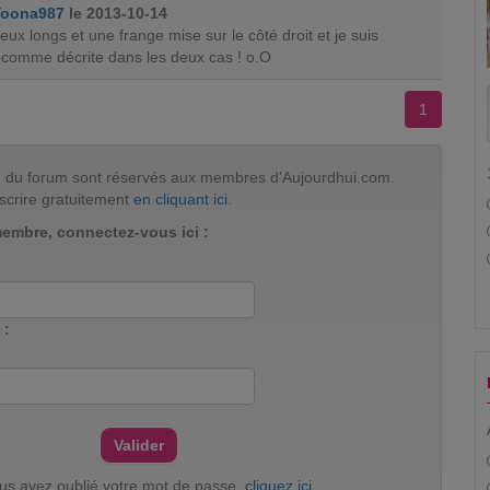
Yoona987
le 2013-10-14
veux longs et une frange mise sur le côté droit et je suis
comme décrite dans les deux cas ! o.O
1
tion du forum sont réservés aux membres d'Aujourdhui.com.
scrire gratuitement
en cliquant ici
.
membre, connectez-vous ici :
 :
ous avez oublié votre mot de passe,
cliquez ici