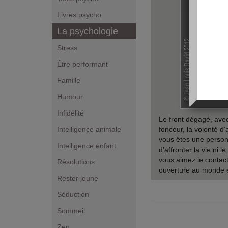
Livres psycho
La psychologie
Stress
Être performant
Famille
Humour
Infidélité
Le front dégagé, avec
Intelligence animale
fonceur, la volonté d’
vous êtes une person
Intelligence enfant
d’affronter la vie ni 
vous aimez le contact 
Résolutions
ouverture au monde et
Rester jeune
Séduction
Sommeil
Zen