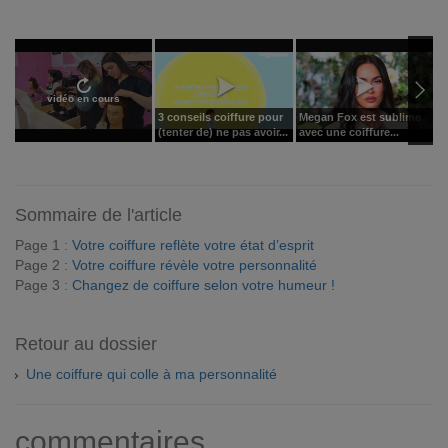
vidéo en cours
3 conseils coiffure pour
Megan Fox est sublime
K
(tenter de) ne pas avoir...
avec une coiffure...
s
Sommaire de l'article
Page 1 :
Votre coiffure reflète votre état d’esprit
Page 2 :
Votre coiffure révèle votre personnalité
Page 3 :
Changez de coiffure selon votre humeur !
Retour au dossier
Une coiffure qui colle à ma personnalité
commentaires