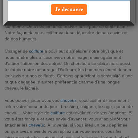
lundi 7 août 2017
Je decouvre
Les
cheveux
ont une importance particulière dans la séduction et
l’estime de soi, que ce soit pour plaire aux autres ou se plaire à
soi-même. On a besoin de se trouver belle pour se sentir bien !
Notre façon de nous coiffer va donc dépendre de nos envies et
de nos humeurs.
Changer de
coiffure
a pour but d’améliorer notre physique et
nous rendre plus à l’aise avec notre image, mais également
d’attirer l’attention des autres. On cherche à se plaire mais aussi
à séduire notre entourage. D’ailleurs, les hommes aiment donner
leur avis sur nos coiffures. Certains apprécient la sensualité d’une
nuque dégagée, d’autres préfèrent le charme d’une longue
chevelure lâchée.
Vous pouvez jouer avec vos
cheveux
, vous coiffer différemment
selon votre humeur du jour : brushing, chignon, lissage, queue de
cheval… Votre style de
coiffure
est révélateur de vos émotions. Si
vous êtes tonique et avez envie d’avancer, vous allez plutôt vous
attacher les
cheveux
. À l’inverse, si vous êtes un peu déprimée
ou que avez envie de vous repliez sur vous-même, vous les
laisserez détachés, encadrant ainsi votre visage. L’important est