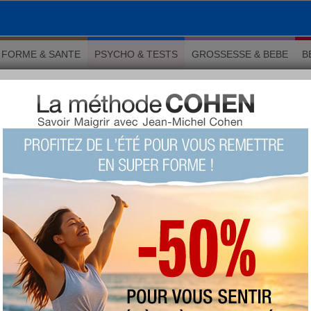
FORME & SANTE
PSYCHO & TESTS
GROSSESSE & BEBE
B
-on devenir doué en bonheur ?
 Psychologie
ut-on devenir doué en
LU 108591 fois COMMENTÉ 0 fois
TAGS:
AUTEUR : Claire Dahan
lundi 30 octobre 2017
La recherche du bonheur est au centre
de nos préoccupations. Comment être