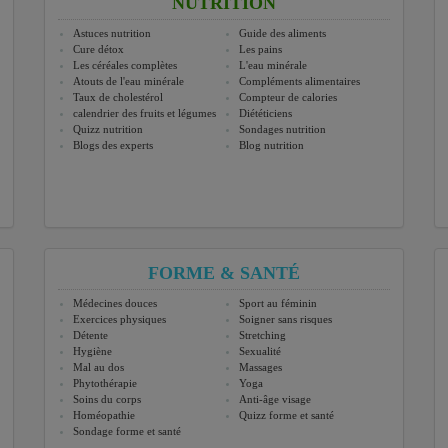
NUTRITION
Astuces nutrition
Guide des aliments
Cure détox
Les pains
Les céréales complètes
L'eau minérale
Atouts de l'eau minérale
Compléments alimentaires
Taux de cholestérol
Compteur de calories
calendrier des fruits et légumes
Diététiciens
Quizz nutrition
Sondages nutrition
Blogs des experts
Blog nutrition
FORME & SANTÉ
Médecines douces
Sport au féminin
Exercices physiques
Soigner sans risques
Détente
Stretching
Hygiène
Sexualité
Mal au dos
Massages
Phytothérapie
Yoga
Soins du corps
Anti-âge visage
Homéopathie
Quizz forme et santé
Sondage forme et santé