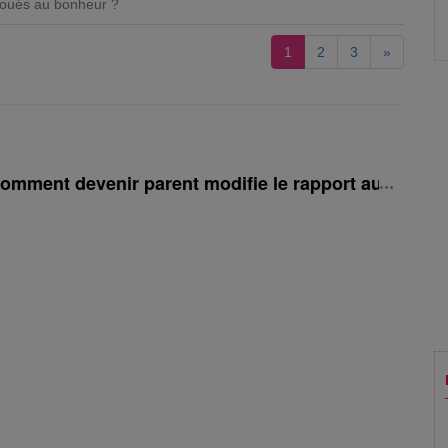
 doués au bonheur ?
1
2
3
»
Comment devenir parent modifie le rapport au travail 