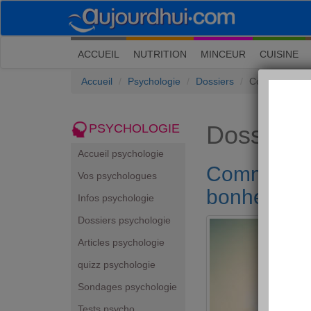
(current)
ACCUEIL
NUTRITION
MINCEUR
CUISINE
Accueil
Psychologie
Dossiers
Comment peut
Dossiers
PSYCHOLOGIE
Accueil psychologie
Comment pe
Vos psychologues
bonheur ?
Infos psychologie
Dossiers psychologie
Articles psychologie
quizz psychologie
Sondages psychologie
Tests psycho