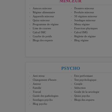
MINCEUR
Astuces minceur
Dossiers minceur
Régime alimentaire
Produits minceur
Appareils minceur
50 régimes minceur
Quizz minceur
Sondages minceur
Programme de régime
Menu régime
Liste de courses
Exercices physiques
Calcul IMC
Calcul IMG
Courbe de poids
Réglette de régime
Blogs des experts
Blog régime
PSYCHO
Anti stress
Etre performant
Changement d'heure
Test psychologique
Amour
Couple
Famille
Séduction
Travail
Guide de la sexologie
Guide des pathologies
Quizz psycho
Sondages psycho
Blogs des experts
Blog psycho