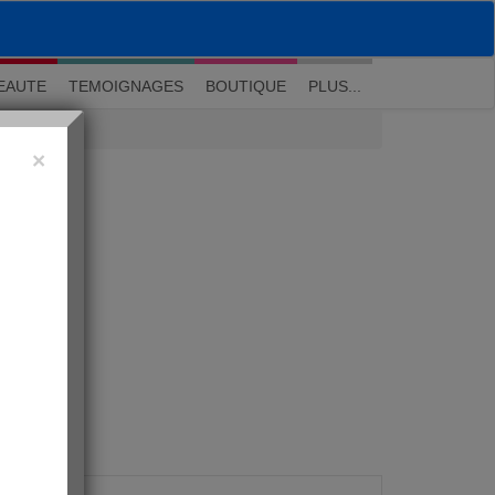
M'inscrire
|
Me connecter
|
? Visite guidée
EAUTE
TEMOIGNAGES
BOUTIQUE
PLUS...
×