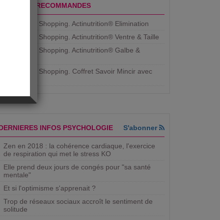
PRODUITS RECOMMANDES
Aujourdhui Shopping. Actinutrition® Elimination
Aujourdhui Shopping. Actinutrition® Ventre & Taille
Aujourdhui Shopping. Actinutrition® Galbe &
Courbe
Aujourdhui Shopping. ​Coffret Savoir Mincir avec
Jean
DERNIERES INFOS PSYCHOLOGIE
S'abonner
Zen en 2018 : la cohérence cardiaque, l'exercice
de respiration qui met le stress KO
Elle prend deux jours de congés pour "sa santé
mentale"
Et si l'optimisme s'apprenait ?
Trop de réseaux sociaux accroît le sentiment de
solitude