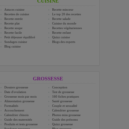
CUISINE
Astuces cuisine
Recette minceur
Recettes de cuisine
Le top 20 des recettes
Recette entrée
Recette salade
Recette plat
Cuisine du monde
Recette soupe
Recettes végétariennes
Recette facile
Recette enfant
Petit déjeuner équilibré
Quizz cuisine
Sondages cuisine
Blogs des experts
Blog cuisine
GROSSESSE
Dossiers grossesse
Conception
Date d'ovulation
Test de grossesse
Grossesse mois par mois
160 fiches pratiques
Alimentation grossesse
Santé grossesse
Formalités
Couple et sexualité
Accouchement
Calendrier grossesse
Calendrier chinois
Photos miss grossesse
Guide des maternités
Guide des prénoms
Produits et tests grossesse
Quizz grossesse
Sondages grossesse
Blog grossesse