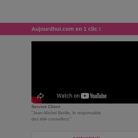
Aujourdhui.com en 1 clic !
Service Client
"Jean-Michel Berille, le responsable
des télé-conseillers."