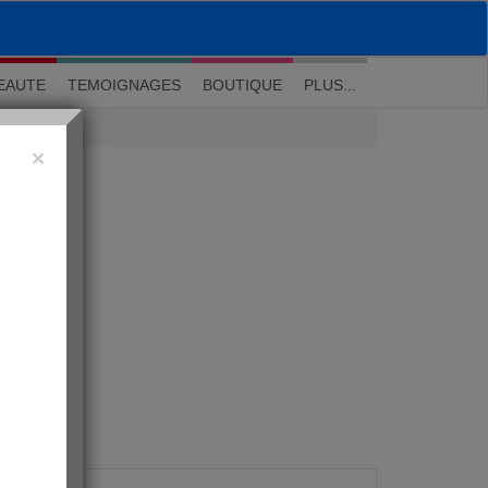
M'inscrire
|
Me connecter
|
? Visite guidée
EAUTE
TEMOIGNAGES
BOUTIQUE
PLUS...
×