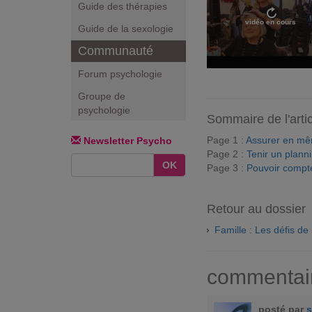
Guide des thérapies
vidéo en cours
Guide de la sexologie
Communauté
Forum psychologie
Groupe de
psychologie
Sommaire de l'arti
Page 1 :
Assurer en mêm
Newsletter Psycho
Page 2 :
Tenir un plann
OK
Page 3 :
Pouvoir compte
Retour au dossier
Famille : Les défis d
commentai
posté par
s