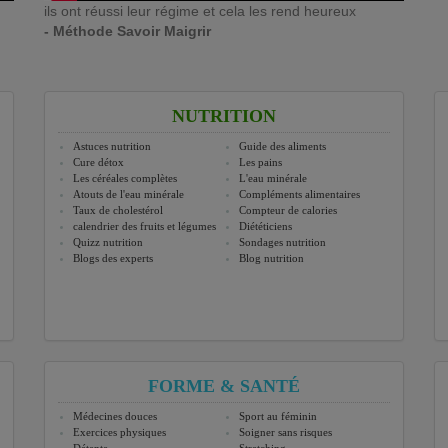
ils ont réussi leur régime et cela les rend heureux
- Méthode Savoir Maigrir
NUTRITION
Astuces nutrition
Guide des aliments
Cure détox
Les pains
Les céréales complètes
L'eau minérale
Atouts de l'eau minérale
Compléments alimentaires
Taux de cholestérol
Compteur de calories
calendrier des fruits et légumes
Diététiciens
Quizz nutrition
Sondages nutrition
Blogs des experts
Blog nutrition
FORME & SANTÉ
Médecines douces
Sport au féminin
Exercices physiques
Soigner sans risques