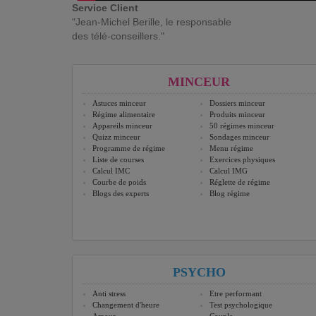
Service Client
"Jean-Michel Berille, le responsable
des télé-conseillers."
MINCEUR
Astuces minceur
Dossiers minceur
Régime alimentaire
Produits minceur
Appareils minceur
50 régimes minceur
Quizz minceur
Sondages minceur
Programme de régime
Menu régime
Liste de courses
Exercices physiques
Calcul IMC
Calcul IMG
Courbe de poids
Réglette de régime
Blogs des experts
Blog régime
PSYCHO
Anti stress
Etre performant
Changement d'heure
Test psychologique