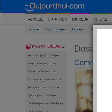
(current)
ACCUEIL
NUTRITION
MINCEUR
CUISINE
Accueil
Psychologie
Dossiers
Comment être
Dossiers
PSYCHOLOGIE
Accueil psychologie
Comment ê
Vos psychologues
Infos psychologie
Dossiers psychologie
Articles psychologie
quizz psychologie
Sondages psychologie
Tests psycho