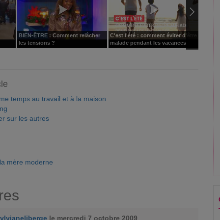
BIEN-ÊTRE : Comment relâcher
C'est l'été : comment éviter d'être
C'est l
les tensions ?
malade pendant les vacances
malade
cle
e temps au travail et à la maison
ing
r sur les autres
e la mère moderne
res
ylvianeliberge
le mercredi 7 octobre 2009