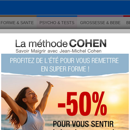
FORME & SANTE
PSYCHO & TESTS
GROSSESSE & BEBE
B
 une mère organisée
 Psychologie
tre une mère organisée
LU 25946 fois COMMENTÉ 2 fois
TAGS:
papa
,
mère de famille
,
familiale
AUTEUR : Nicolas Sanders
mercredi 4 octobre 2017