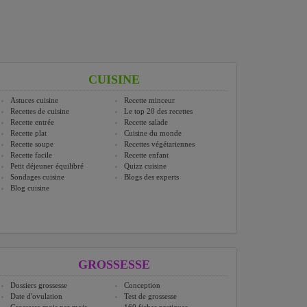
CUISINE
Astuces cuisine
Recette minceur
Recettes de cuisine
Le top 20 des recettes
Recette entrée
Recette salade
Recette plat
Cuisine du monde
Recette soupe
Recettes végétariennes
Recette facile
Recette enfant
Petit déjeuner équilibré
Quizz cuisine
Sondages cuisine
Blogs des experts
Blog cuisine
GROSSESSE
Dossiers grossesse
Conception
Date d'ovulation
Test de grossesse