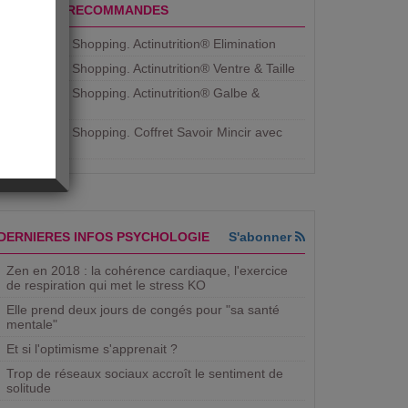
PRODUITS RECOMMANDES
Aujourdhui Shopping. Actinutrition® Elimination
Aujourdhui Shopping. Actinutrition® Ventre & Taille
Aujourdhui Shopping. Actinutrition® Galbe &
Courbe
Aujourdhui Shopping. ​Coffret Savoir Mincir avec
Jean
DERNIERES INFOS PSYCHOLOGIE
S'abonner
Zen en 2018 : la cohérence cardiaque, l'exercice
de respiration qui met le stress KO
Elle prend deux jours de congés pour "sa santé
mentale"
Et si l'optimisme s'apprenait ?
Trop de réseaux sociaux accroît le sentiment de
solitude